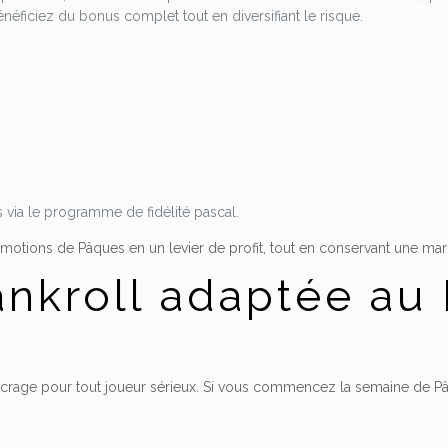
énéficiez du bonus complet tout en diversifiant le risque.
s via le programme de fidélité pascal.
otions de Pâques en un levier de profit, tout en conservant une marg
ankroll adaptée au
’ancrage pour tout joueur sérieux. Si vous commencez la semaine de P