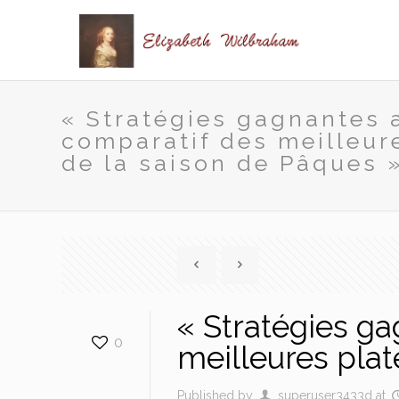
« Stratégies gagnantes a
comparatif des meilleur
de la saison de Pâques 
« Stratégies ga
0
meilleures plat
Published by
superuser3433d
at