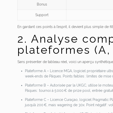
Bonus
Support
En gardant ces points à l’esprit, il devient plus simple de 
2. Analyse comp
plateformes (A,
Sans présenter de tableau réel, voici un aperçu synthétiqu
Plateforme A – Licence MGA, logiciel propriétaire ultr
week‑ends de Pâques. Points faibles : limites de mis
Plateforme B – Autorisée par la UKGC, utilise le moteu
Pâques : tournoi à 5 000 € de prize pool, entrée gratui
Plateforme C – Licence Curaçao, logiciel Pragmatic Pl
jusqu’à 200 €, mais wagering de 30x. Point négatif : vola