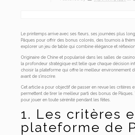
Le printemps arrive avec ses fleurs, ses journées plus long
Pâques pour offrir des bonus colorés, des tournois à thème
explorer un jeu de table qui combine élégance et réflexion 
Originaire de Chine et popularisé dans les salles de casino
la profondeur stratégique est telle que chaque décision infl
choisir la plateforme qui offre le meilleur environnement de 
avant de s’inscrire.
Cet article a pour objectif de passer en revue les critères
permettent de tirer le meilleur parti des bonus de Pâques. 
pour jouer en toute sérénité pendant les fêtes.
1. Les critères 
plateforme de 