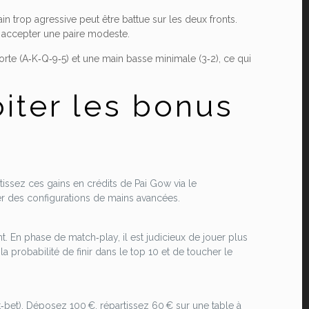
in trop agressive peut être battue sur les deux fronts.
ie accepter une paire modeste.
orte (A‑K‑Q‑9‑5) et une main basse minimale (3‑2), ce qui
iter les bonus
issez ces gains en crédits de Pai Gow via le
ter des configurations de mains avancées.
. En phase de match‑play, il est judicieux de jouer plus
probabilité de finir dans le top 10 et de toucher le
t‑bet). Déposez 100 €, répartissez 60 € sur une table à