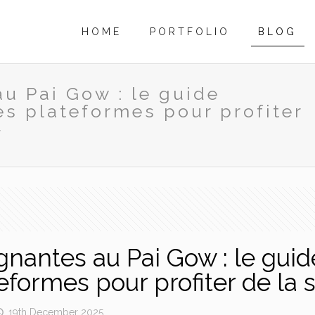
HOME
PORTFOLIO
BLOG
u Pai Gow : le guide
es plateformes pour profiter
»
gnantes au Pai Gow : le gui
eformes pour profiter de la
19th December 2025