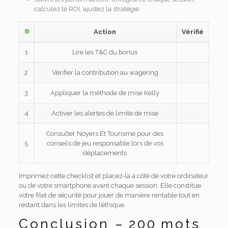
calculez le ROI, ajustez la stratégie.
Action
Vérifié
1
Lire les T&C du bonus
2
Vérifier la contribution au wagering
3
Appliquer la méthode de mise Kelly
4
Activer les alertes de limite de mise
Consulter Noyers Et Tourisme pour des
5
conseils de jeu responsable lors de vos
déplacements
Imprimez cette checklist et placez‑la à côté de votre ordinateur
ou de votre smartphone avant chaque session. Elle constitue
votre filet de sécurité pour jouer de manière rentable tout en
restant dans les limites de l’éthique.
Conclusion – 200 mots