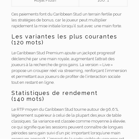
Royal Flush
100 : 1
Ces paiements font du Caribbean Stud un terrain fertile pour
les stratégies de bonus, car le joueur peut multiplier
rapidement la mise initiale lorsqu’il suit avec une main forte.
Les variantes les plus courantes
(120 mots)
Le Caribbean Stud Premium ajoute un jackpot progressif
déclenché par une main royale, augmentant l’attrait des
joueurs à la recherche de gros gains. La version « Live »
propose un croupier réel via streaming, renforçant l’immersion
et permettant aux joueurs de profiter de l’interaction sociale
tout en restant en ligne.
Statistiques de rendement
(140 mots)
Le RTP moyen du Caribbean Stud tourne autour de 96,6 %,
légèrement supérieur à celui de la plupart des jeux de table
classiques. Sa variance est classée comme moyenne à élevée,
ce qui signifie que les sessions peuvent connaître de longues
périodes sans gain suivi d’un pic important lorsqu’une main
premium apparaît. L’impact de la carte visible du croupier est