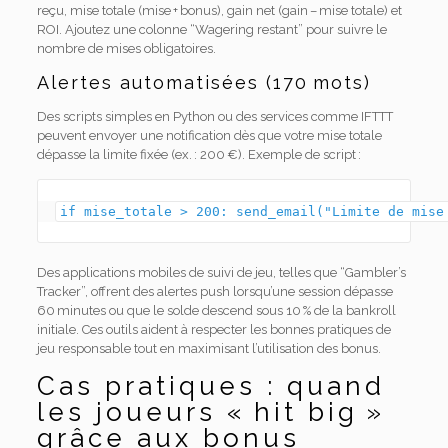
reçu, mise totale (mise + bonus), gain net (gain – mise totale) et
ROI. Ajoutez une colonne “Wagering restant” pour suivre le
nombre de mises obligatoires.
Alertes automatisées (170 mots)
Des scripts simples en Python ou des services comme IFTTT
peuvent envoyer une notification dès que votre mise totale
dépasse la limite fixée (ex. : 200 €). Exemple de script :
if mise_totale > 200: send_email("Limite de mise
Des applications mobiles de suivi de jeu, telles que “Gambler’s
Tracker”, offrent des alertes push lorsqu’une session dépasse
60 minutes ou que le solde descend sous 10 % de la bankroll
initiale. Ces outils aident à respecter les bonnes pratiques de
jeu responsable tout en maximisant l’utilisation des bonus.
Cas pratiques : quand
les joueurs « hit big »
grâce aux bonus