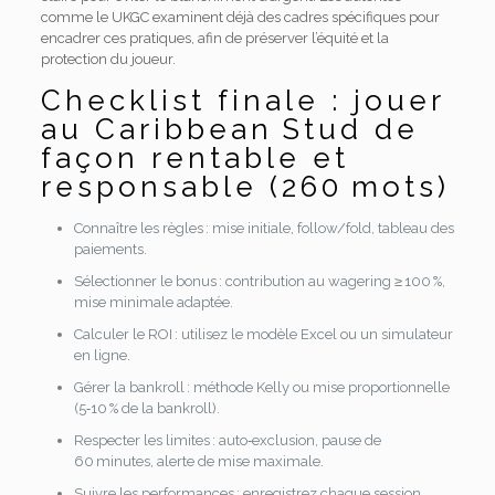
comme le UKGC examinent déjà des cadres spécifiques pour
encadrer ces pratiques, afin de préserver l’équité et la
protection du joueur.
Checklist finale : jouer
au Caribbean Stud de
façon rentable et
responsable (260 mots)
Connaître les règles : mise initiale, follow/fold, tableau des
paiements.
Sélectionner le bonus : contribution au wagering ≥ 100 %,
mise minimale adaptée.
Calculer le ROI : utilisez le modèle Excel ou un simulateur
en ligne.
Gérer la bankroll : méthode Kelly ou mise proportionnelle
(5‑10 % de la bankroll).
Respecter les limites : auto‑exclusion, pause de
60 minutes, alerte de mise maximale.
Suivre les performances : enregistrez chaque session,