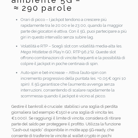
ambiente 5G –
≈ 290 parole
Orari di picco – I jackpot tendono a crescere più
rapidamente tra le 20:00 e le 23:00, quando la maggior
parte dei giocatori è attiva. Con il 5G, puoi partecipare a più
giri in questo intervallo senza subire lag.
Volatilità e RTP – Scegli slot con volatilità media‑alta (es.
Mega Mistletoe
di Play’n GO, RTP 96,2 %). Queste slot
offrono combinazioni di vincite frequenti e la possibilità di
colpire il jackpot in poche centinaia di spin.
Auto‑spin e bet‑increase – Attiva l’auto‑spin con
incremento progressivo della puntata (es. +0,05 € ogni 10
spin). Il 5G garantisce che l’aumento avvenga senza
interruzioni, consentendo di scalare rapidamente la
scommessa quando il jackpot è vicino al picco.
Gestire il bankroll è cruciale: stabilisci una soglia di perdita
giornaliera (ad esempio €150) e una soglia di vincita (es.
€1 000). Se raggiungi il limite di vincita, considera di ritirare
parte del saldo per proteggere il profitto. Utilizza la funzione
“Cash‑out rapido” disponibile in molte app 5G‑ready, che
consente di trasferire le vincite al wallet crypto in pochi