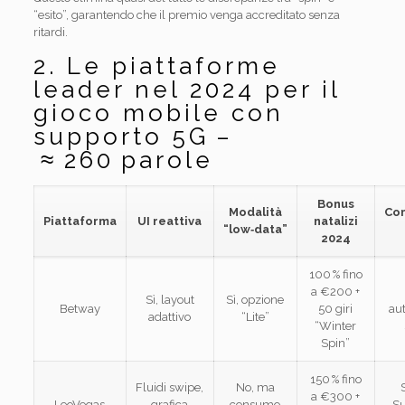
“esito”, garantendo che il premio venga accreditato senza
ritardi.
2. Le piattaforme
leader nel 2024 per il
gioco mobile con
supporto 5G –
≈ 260 parole
Bonus
Modalità
Com
Piattaforma
UI reattiva
natalizi
“low‑data”
2024
100 % fino
a €200 +
Sì, layout
Sì, opzione
Betway
50 giri
au
adattivo
“Lite”
“Winter
Spin”
150 % fino
Fluidi swipe,
No, ma
a €300 +
LeoVegas
grafica
consumo
Su