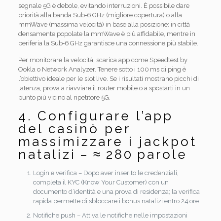
segnale 5G è debole, evitando interruzioni. È possibile dare
priorità alla banda Sub‑6 GHz (migliore copertura) o alla
mmWave (massima velocità) in base alla posizione: in città
densamente popolate la mmWave è più affidabile, mentre in
periferia la Sub‑6 GHz garantisce una connessione più stabile.
Per monitorare la velocità, scarica app come Speedtest by
Ookla o Network Analyzer. Tenere sotto i 100 ms di ping è
l’obiettivo ideale per le slot live. Se i risultati mostrano picchi di
latenza, prova a riavviare il router mobile o a spostarti in un
punto più vicino al ripetitore 5G.
4. Configurare l’app
del casinò per
massimizzare i jackpot
natalizi – ≈ 280 parole
Login e verifica – Dopo aver inserito le credenziali,
completa il KYC (Know Your Customer) con un
documento d’identità e una prova di residenza; la verifica
rapida permette di sbloccare i bonus natalizi entro 24 ore.
Notifiche push – Attiva le notifiche nelle impostazioni