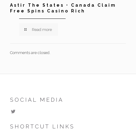
Astir The States • Canada Claim
Free Spins Casino Rich
Read more
Comments are closed.
SOCIAL MEDIA
SHORTCUT LINKS