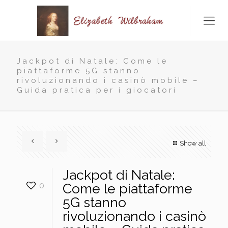
Jackpot di Natale: Come le
piattaforme 5G stanno
rivoluzionando i casinò mobile –
Guida pratica per i giocatori
Show all
Jackpot di Natale:
0
Come le piattaforme
5G stanno
rivoluzionando i casinò