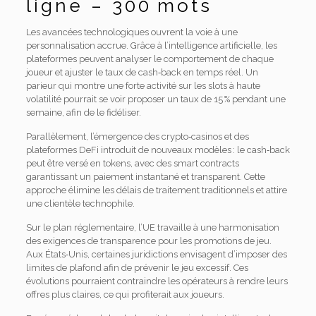
ligne – 300 mots
Les avancées technologiques ouvrent la voie à une
personnalisation accrue. Grâce à l’intelligence artificielle, les
plateformes peuvent analyser le comportement de chaque
joueur et ajuster le taux de cash‑back en temps réel. Un
parieur qui montre une forte activité sur les slots à haute
volatilité pourrait se voir proposer un taux de 15 % pendant une
semaine, afin de le fidéliser.
Parallèlement, l’émergence des crypto‑casinos et des
plateformes DeFi introduit de nouveaux modèles : le cash‑back
peut être versé en tokens, avec des smart contracts
garantissant un paiement instantané et transparent. Cette
approche élimine les délais de traitement traditionnels et attire
une clientèle technophile.
Sur le plan réglementaire, l’UE travaille à une harmonisation
des exigences de transparence pour les promotions de jeu.
Aux États‑Unis, certaines juridictions envisagent d’imposer des
limites de plafond afin de prévenir le jeu excessif. Ces
évolutions pourraient contraindre les opérateurs à rendre leurs
offres plus claires, ce qui profiterait aux joueurs.