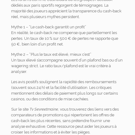
dédiés aux paris sportifs regorgent de témoignages. La
majorité des joueurs apprécient la transparence du cash‑back
réel, mais plusieurs mythes persistent.
Mythe 1 – “Le cash‑back garantit un profit”
En réalité, le cash‑back ne compense que partiellement les
pertes. Un taux de 10 % sur 500 € de pertes ne rapporte que
50 €, bien loin d’un profit net.
Mythe 2 – “Plus le taux est élevé, mieux c’est”
Un taux élevé s’accompagne souvent d’un plafond bas ou d’un
wagering strict. Le ratio taux/plafond est le vrai critère à
analyser.
Les avis positifs soulignent la rapidité des remboursements
(souvent sous 24 h) et la facilité d’utilisation. Les critiques
mentionnent des délais de paiement plus longs sur certains
casinos, ou des conditions de mise cachées.
Sur le site
Tv Sevreetmaine
, vous trouverez des liens vers des
comparateurs de promotions qui répertorient les offres de
cash‑back les plus récentes, sans prétendre fournir une
analyse exhaustive. Cette ressource peut aider les joueurs à
croiser les informations et à éviter les pièges.