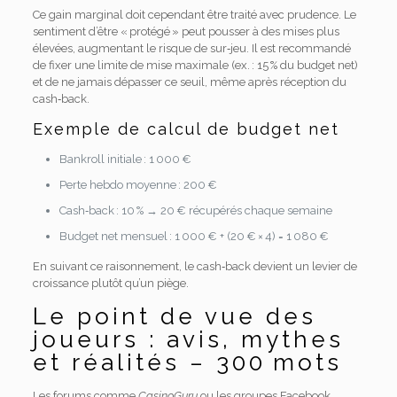
Ce gain marginal doit cependant être traité avec prudence. Le
sentiment d’être « protégé » peut pousser à des mises plus
élevées, augmentant le risque de sur‑jeu. Il est recommandé
de fixer une limite de mise maximale (ex. : 15 % du budget net)
et de ne jamais dépasser ce seuil, même après réception du
cash‑back.
Exemple de calcul de budget net
Bankroll initiale : 1 000 €
Perte hebdo moyenne : 200 €
Cash‑back : 10 % → 20 € récupérés chaque semaine
Budget net mensuel : 1 000 € + (20 € × 4) = 1 080 €
En suivant ce raisonnement, le cash‑back devient un levier de
croissance plutôt qu’un piège.
Le point de vue des
joueurs : avis, mythes
et réalités – 300 mots
Les forums comme
CasinoGuru
ou les groupes Facebook