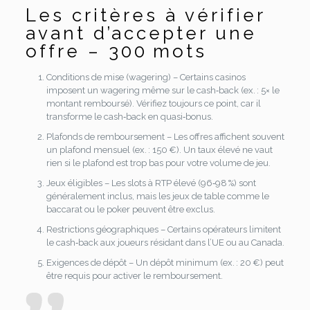
Les critères à vérifier
avant d’accepter une
offre – 300 mots
Conditions de mise (wagering) – Certains casinos
imposent un wagering même sur le cash‑back (ex. : 5× le
montant remboursé). Vérifiez toujours ce point, car il
transforme le cash‑back en quasi‑bonus.
Plafonds de remboursement – Les offres affichent souvent
un plafond mensuel (ex. : 150 €). Un taux élevé ne vaut
rien si le plafond est trop bas pour votre volume de jeu.
Jeux éligibles – Les slots à RTP élevé (96‑98 %) sont
généralement inclus, mais les jeux de table comme le
baccarat ou le poker peuvent être exclus.
Restrictions géographiques – Certains opérateurs limitent
le cash‑back aux joueurs résidant dans l’UE ou au Canada.
Exigences de dépôt – Un dépôt minimum (ex. : 20 €) peut
être requis pour activer le remboursement.