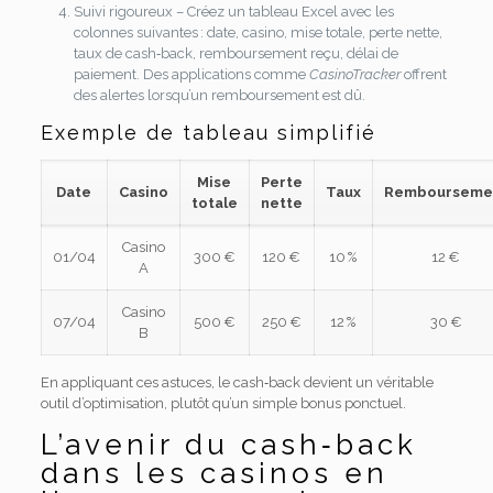
Suivi rigoureux – Créez un tableau Excel avec les
colonnes suivantes : date, casino, mise totale, perte nette,
taux de cash‑back, remboursement reçu, délai de
paiement. Des applications comme
CasinoTracker
offrent
des alertes lorsqu’un remboursement est dû.
Exemple de tableau simplifié
Mise
Perte
Date
Casino
Taux
Rembourseme
totale
nette
Casino
01/04
300 €
120 €
10 %
12 €
A
Casino
07/04
500 €
250 €
12 %
30 €
B
En appliquant ces astuces, le cash‑back devient un véritable
outil d’optimisation, plutôt qu’un simple bonus ponctuel.
L’avenir du cash‑back
dans les casinos en