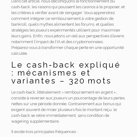
Dans cet article, nous décortiquons le fonctionnement du
cash‑back, les raisons qui poussent les casinos à le proposer, et
les critères à vérifier avant de s’engager. Vous apprendrez
comment intégrer ce remboursement à votre gestion de
bankroll, quels mythes alimentent les forums, et quelles
stratégies les joueurs expérimentés utilisent pour maximiser
leurs gains. Enfin, nous jetons un œil aux perspectives d’avenir,
notamment l’impact de l’IA et des cryptomonnaies.
Préparez‑vous à transformer chaque perte en une opportunité
calculée.
Le cash‑back expliqué
: mécanismes et
variantes – 320 mots
Le cash‑back, littéralement « remboursement en argent »,
consiste à reverser aux joueurs un pourcentage de leurs pertes
nettes sur une période donnée. Contrairement aux bonus qui
exigent souvent de miser plusieurs fois le montant reçu, le
cash‑back se retire immédiatement, sans condition de
wagering supplémentaire.
Il existe trois principales fréquences :