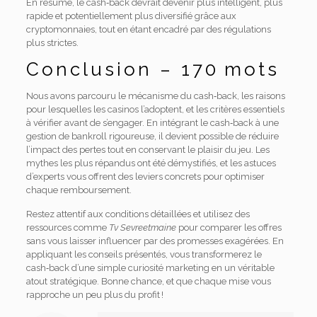
En résumé, le cash‑back devrait devenir plus intelligent, plus
rapide et potentiellement plus diversifié grâce aux
cryptomonnaies, tout en étant encadré par des régulations
plus strictes.
Conclusion – 170 mots
Nous avons parcouru le mécanisme du cash‑back, les raisons
pour lesquelles les casinos l’adoptent, et les critères essentiels
à vérifier avant de s’engager. En intégrant le cash‑back à une
gestion de bankroll rigoureuse, il devient possible de réduire
l’impact des pertes tout en conservant le plaisir du jeu. Les
mythes les plus répandus ont été démystifiés, et les astuces
d’experts vous offrent des leviers concrets pour optimiser
chaque remboursement.
Restez attentif aux conditions détaillées et utilisez des
ressources comme
Tv Sevreetmaine
pour comparer les offres
sans vous laisser influencer par des promesses exagérées. En
appliquant les conseils présentés, vous transformerez le
cash‑back d’une simple curiosité marketing en un véritable
atout stratégique. Bonne chance, et que chaque mise vous
rapproche un peu plus du profit !