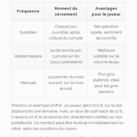
Moment du
Avantages
Fréquence
versement
pour le joueur
Chaque jour
Récupération
Quotidien
ouvrable, après
rapide, sentiment
clôture du compte
de contrôle
Le dimanche soir,
Meilleure
Hebdomadaire
cumulé sur les
visibilité sur le
7 jours précédents
volume de jeu
Plus gros
Le premier du mois
plafonds, idéal
Mensuel
suivant, sur le mois
pour les gros
écoulé
parieurs
Prenons un exemple chiffré : un joueur perd 200 € sur le slot
Starburst
en une semaine. Avec un taux de cash‑back de 10 %,
il recevra 20 € le dimanche soir, directement crédités sur son
portefeuille. Ce montant peut être réutilisé immédiatement ou
retiré, selon les conditions du casino.