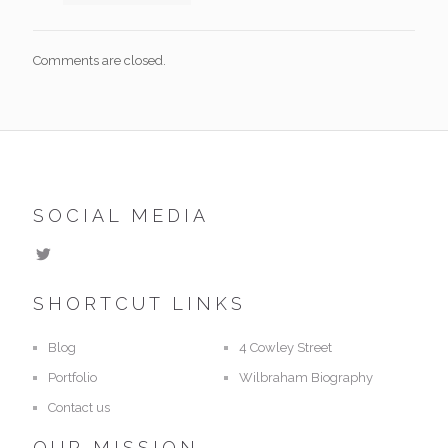
Comments are closed.
SOCIAL MEDIA
SHORTCUT LINKS
Blog
4 Cowley Street
Portfolio
Wilbraham Biography
Contact us
OUR MISSION