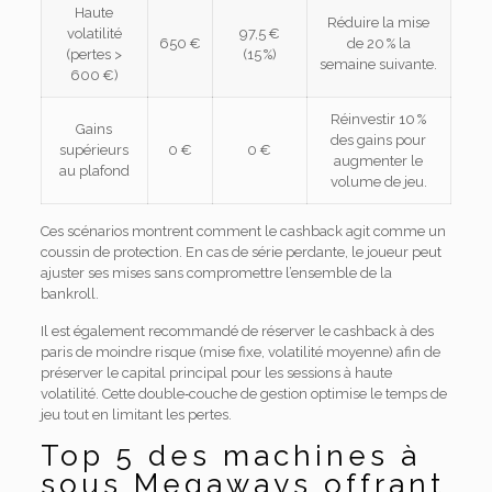
Haute
Réduire la mise
volatilité
97,5 €
650 €
de 20 % la
(pertes >
(15 %)
semaine suivante.
600 €)
Réinvestir 10 %
Gains
des gains pour
supérieurs
0 €
0 €
augmenter le
au plafond
volume de jeu.
Ces scénarios montrent comment le cashback agit comme un
coussin de protection. En cas de série perdante, le joueur peut
ajuster ses mises sans compromettre l’ensemble de la
bankroll.
Il est également recommandé de réserver le cashback à des
paris de moindre risque (mise fixe, volatilité moyenne) afin de
préserver le capital principal pour les sessions à haute
volatilité. Cette double‑couche de gestion optimise le temps de
jeu tout en limitant les pertes.
Top 5 des machines à
sous Megaways offrant