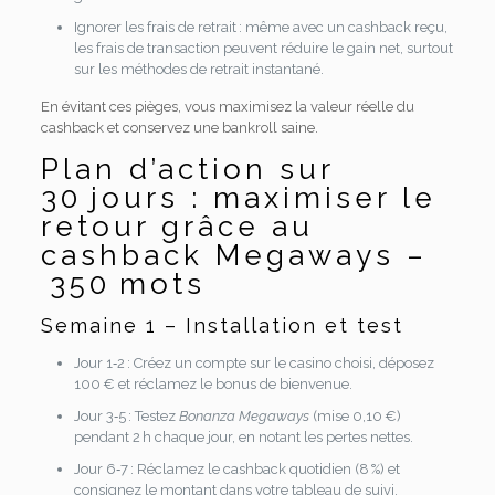
Ignorer les frais de retrait : même avec un cashback reçu,
les frais de transaction peuvent réduire le gain net, surtout
sur les méthodes de retrait instantané.
En évitant ces pièges, vous maximisez la valeur réelle du
cashback et conservez une bankroll saine.
Plan d’action sur
30 jours : maximiser le
retour grâce au
cashback Megaways –
350 mots
Semaine 1 – Installation et test
Jour 1‑2 : Créez un compte sur le casino choisi, déposez
100 € et réclamez le bonus de bienvenue.
Jour 3‑5 : Testez
Bonanza Megaways
(mise 0,10 €)
pendant 2 h chaque jour, en notant les pertes nettes.
Jour 6‑7 : Réclamez le cashback quotidien (8 %) et
consignez le montant dans votre tableau de suivi.