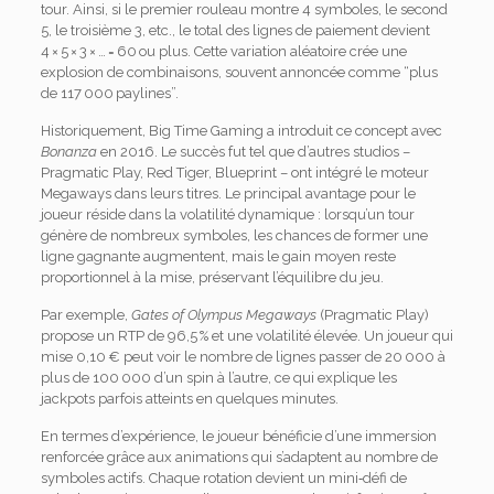
tour. Ainsi, si le premier rouleau montre 4 symboles, le second
5, le troisième 3, etc., le total des lignes de paiement devient
4 × 5 × 3 × … = 60 ou plus. Cette variation aléatoire crée une
explosion de combinaisons, souvent annoncée comme “plus
de 117 000 paylines”.
Historiquement, Big Time Gaming a introduit ce concept avec
Bonanza
en 2016. Le succès fut tel que d’autres studios –
Pragmatic Play, Red Tiger, Blueprint – ont intégré le moteur
Megaways dans leurs titres. Le principal avantage pour le
joueur réside dans la volatilité dynamique : lorsqu’un tour
génère de nombreux symboles, les chances de former une
ligne gagnante augmentent, mais le gain moyen reste
proportionnel à la mise, préservant l’équilibre du jeu.
Par exemple,
Gates of Olympus Megaways
(Pragmatic Play)
propose un RTP de 96,5 % et une volatilité élevée. Un joueur qui
mise 0,10 € peut voir le nombre de lignes passer de 20 000 à
plus de 100 000 d’un spin à l’autre, ce qui explique les
jackpots parfois atteints en quelques minutes.
En termes d’expérience, le joueur bénéficie d’une immersion
renforcée grâce aux animations qui s’adaptent au nombre de
symboles actifs. Chaque rotation devient un mini‑défi de