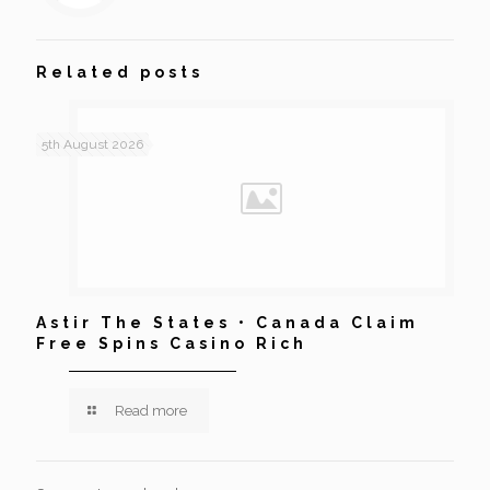
Related posts
5th August 2026
Astir The States • Canada Claim
Free Spins Casino Rich
Read more