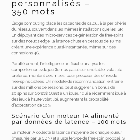
personnalisés –
350 mots
L’edge computing place les capacités de calcul à la périphérie
du réseau, souvent dans les mêmes installations que les ISP.
En déployant des micro‑services de génération de free‑spins
sur des nœuds edge, la latence chute en dessous de 10 ms,
créant une expérience quasi‑instantanée, même sur des
connexions 4G.
Parallèlement, l’intelligence artificielle analyse les
comportements de jeu (temps passé sur une table, volatilité
préférée, montant des mises) pour proposer des offres de
free‑spins ciblées. Un modèle de recommandation, entraîné
sur des millions de sessions, peut suggérer un bonus de
20 spins sur
Gonzo’s Quest
à un joueur qui a récemment joué à
des jeux à haute volatilité, augmentant la probabilité
d’acceptation de 18 %.
Scénario d’un moteur IA alimenté
par données de latence – 100 mots
Le moteur IA collecte la latence moyenne de chaque joueur
(mesurée par le CDN) et ajuste le type de free‑spin proposé. Si