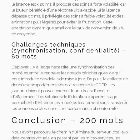
la latence est < 20 ms, il propose des spins à forte volatilité, car
le joueur bénéficie d’une réponse ultra‑rapide. Si la latence
dépasse 80 ms, il privilégie des spins à faible volatilité et des
animations plus légères pour éviter la frustration. Cette
adaptation dynamique améliore le taux de conversion de 7 %
en moyenne.
Challenges techniques
(synchronisation, confidentialité) –
80 mots
Déployer l’IA à l’edge nécessite une synchronisation des
modèles entre le centre et les nœuds périphériques, ce qui
peut introduire des délais de mise à jour. De plus, la collecte de
données comportementales doit respecter le GDPR ; les
joueurs doivent pouvoir exercer leurs droits d’accès et
d’effacement. Les solutions de fédération d’apprentissage
permettent d’entraîner les modèles localement sans transférer
les données brutes, conciliant performance et conformité.
Conclusion – 200 mots
Nous avons parcouru le chemin qui mène du serveur local aux
data‑centres virtuels, en passant par les micro‑services, les