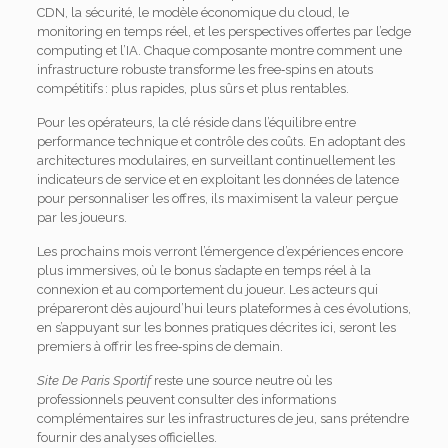
CDN, la sécurité, le modèle économique du cloud, le
monitoring en temps réel, et les perspectives offertes par l’edge
computing et l’IA. Chaque composante montre comment une
infrastructure robuste transforme les free‑spins en atouts
compétitifs : plus rapides, plus sûrs et plus rentables.
Pour les opérateurs, la clé réside dans l’équilibre entre
performance technique et contrôle des coûts. En adoptant des
architectures modulaires, en surveillant continuellement les
indicateurs de service et en exploitant les données de latence
pour personnaliser les offres, ils maximisent la valeur perçue
par les joueurs.
Les prochains mois verront l’émergence d’expériences encore
plus immersives, où le bonus s’adapte en temps réel à la
connexion et au comportement du joueur. Les acteurs qui
prépareront dès aujourd’hui leurs plateformes à ces évolutions,
en s’appuyant sur les bonnes pratiques décrites ici, seront les
premiers à offrir les free‑spins de demain.
Site De Paris Sportif
reste une source neutre où les
professionnels peuvent consulter des informations
complémentaires sur les infrastructures de jeu, sans prétendre
fournir des analyses officielles.