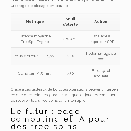
une hausse soudaine du nombre de spins par IP déclenche
une règle de blocage temporaire.
Seuil
Métrique
Action
d’alerte
Latence moyenne
Escalade à
> 200 ms
FreeSpinEngine
l’ingénieur SRE
Redémarrage du
taux d’erreur HTTP 5xx
> 1 %
pod
Blocage et
Spins par IP (5 min)
> 30
enquête
Grâce à ces tableaux de bord, les opérateurs peuvent intervenir
en quelques minutes, garantissant que les joueurs continuent
de recevoir leurs free‑spins sans interruption.
Le futur : edge
computing et IA pour
des free spins