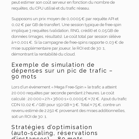
peut estimer son coût serveur en fonction du nombre de
requêtes, du CPU utilisé et du trafic réseau.
Supposons un prix moyen de 0,0005 € par requête API et
0,02 € par GB de transfert. Une session typique de free‑spin
implique 3 requêtes (validation, RNG, crédit) et 0,05 GB de
données (images, résultats). Le coût total par session s’élève
à ≈ 0,001 €. Si la campagne de free‑spins rapporte 0,03 € de
mise supplémentaire par joueur, le ROI est de 30 :1,
démontrant la rentabilité du cloud.
Exemple de simulation de
dépenses sur un pic de trafic –
90 mots
Lors d’un événement « Mega Free‑Spin » le trafic a atteint
20 000 requêtes par seconde pendant 2 heures. Le coût
calculé : 20 000 × 2 h × 3600 s × 0,0005 € ≈ 72 €. Ajout du trafic
CDN (0,02 € / GB) pour 150 GB ≈ 3 €. Total ≈ 75 €, contre un
revenu estimé de 2 250 € provenant des mises additionnelles,
soit un ROI de 30 :1.
Stratégies d’optimisation
(auto‑scaling, réservations
d’instances) – 80 mots