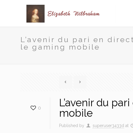
L’avenir du pari en direc
le gaming mobile
L’avenir du par
0
mobile
Published by
superuser3433d
at