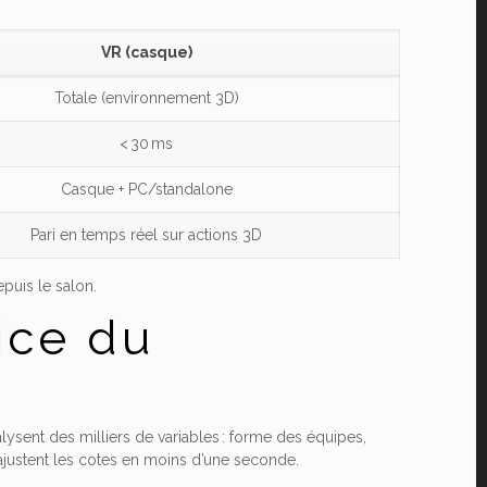
VR (casque)
Totale (environnement 3D)
< 30 ms
Casque + PC/standalone
Pari en temps réel sur actions 3D
puis le salon.
vice du
lysent des milliers de variables : forme des équipes,
 ajustent les cotes en moins d’une seconde.