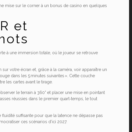
une mise sur le corner à un bonus de casino en quelques
R et
mots
porte à une immersion totale, où le joueur se retrouve
sur votre écran et, grâce à la caméra, voir apparaître un
rouge dans les 5 minutes suivantes ». Cette couche
e les cartes avant le tirage.
observer le terrain à 360° et placer une mise en pointant
asses réussies dans le premier quart‑temps, le tout
 fluidité suffisante pour que la latence ne dépasse pas
ocratiser ces scénarios d’ici 2027.