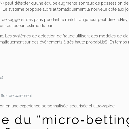
) peut détecter qu’une équipe augmente son taux de possession de 1
3,9. Le système propose alors automatiquement la nouvelle cote aux jo
e suggérer des paris pendant le match. Un joueur peut dire : « Hey, m
our au joueur) estimé du pari.
que. Les systèmes de détection de fraude utilisent des modèles de cla
tiquement sur des événements à très haute probabilité). En temps r
»)
s flux de paiement
ction en une expérience personnalisée, sécurisée et ultra‑rapide.
 du “micro‑betting