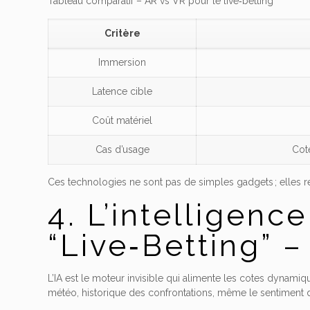
Tableau comparatif – AR vs VR pour le live‑betting
Critère
Immersion
Latence cible
Coût matériel
Cas d’usage
Cote
Ces technologies ne sont pas de simples gadgets ; elles re
4. L’intelligence
“Live‑Betting” 
L’IA est le moteur invisible qui alimente les cotes dynamiq
météo, historique des confrontations, même le sentiment de