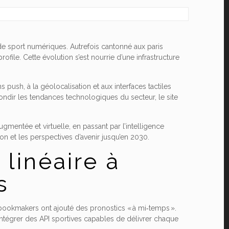
s de sport numériques. Autrefois cantonné aux paris
ofile. Cette évolution s’est nourrie d’une infrastructure
 push, à la géolocalisation et aux interfaces tactiles
ndir les tendances technologiques du secteur, le site
ugmentée et virtuelle, en passant par l’intelligence
on et les perspectives d’avenir jusqu’en 2030.
 linéaire à
s
s bookmakers ont ajouté des pronostics « à mi‑temps ».
intégrer des API sportives capables de délivrer chaque