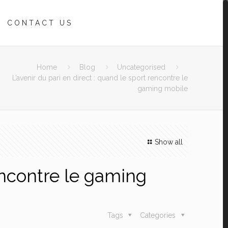
CONTACT US
Home
Blog
Uncategorised
L’avenir du pari en direct : quand le sport rencontre le
gaming mobile
Show all
rencontre le gaming
Tags
Categories