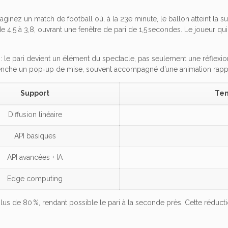
inez un match de football où, à la 23e minute, le ballon atteint la su
e 4,5 à 3,8, ouvrant une fenêtre de pari de 1,5 secondes. Le joueur qui
e : le pari devient un élément du spectacle, pas seulement une réfle
lenche un pop‑up de mise, souvent accompagné d’une animation rappela
Support
Tem
Diffusion linéaire
API basiques
API avancées + IA
Edge computing
us de 80 %, rendant possible le pari à la seconde près. Cette réduct