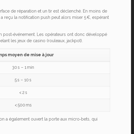
rface de réparation et un tir est déclenché. En moins de
 a reçu la notification push peut alors miser 5 €, espérant
xion post‑événement. Les opérateurs ont donc développé
nt les jeux de casino (rouleaux, jackpot).
ps moyen de mise à jour
30 s – 1 min
5 s – 10 s
< 2 s
< 500 ms
ion a également ouvert la porte aux micro‑bets, qui