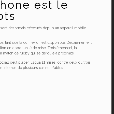
phone est le
ots
e sont désormais effectués depuis un appareil mobile.
tade, tant que la connexion est disponible. Deuxièmement,
ation en opportunité de mise. Troisièmement, la
d’un match de rugby qui se déroule à proximité.
tball peut placer jusqu’à 12 mises, contre deux ou trois
 internes de plusieurs casinos fiables.