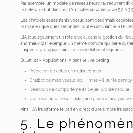
Par exemple, un modèle de réseau neuronal récurrent (RNN
la cote du « but dans les 10 minutes suivantes » de 5,0 à 
Les chatbots et assistants vocaux sont désormais capables d
la mise en quelques secondes, tout en affichant le RTP (ret
L’IA joue également un rôle crucial dans la gestion du ris
anormaux (par exemple, un même compte qui parie systéma
suspects, protégeant ainsi le casino fiable et le joueur.
Bullet list – Applications IA dans le live‑betting
Prédiction de cotes en millisecondes
Chatbot de mise vocale (ex. : « mise 5 € sur le penalty 
Détection de comportements de jeu problématique
Optimisation du retrait instantané grâce à l’analyse de
Ainsi, l’IA transforme le pari en direct d’une simple transa
5. Le phénomène