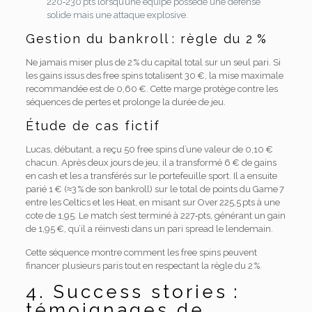
220‑230 pts lorsqu’une équipe possède une défense
solide mais une attaque explosive.
Gestion du bankroll : règle du 2 %
Ne jamais miser plus de 2 % du capital total sur un seul pari. Si
les gains issus des free spins totalisent 30 €, la mise maximale
recommandée est de 0,60 €. Cette marge protège contre les
séquences de pertes et prolonge la durée de jeu.
Étude de cas fictif
Lucas, débutant, a reçu 50 free spins d’une valeur de 0,10 €
chacun. Après deux jours de jeu, il a transformé 6 € de gains
en cash et les a transférés sur le portefeuille sport. Il a ensuite
parié 1 € (≈3 % de son bankroll) sur le total de points du Game 7
entre les Celtics et les Heat, en misant sur Over 225,5 pts à une
cote de 1,95. Le match s’est terminé à 227‑pts, générant un gain
de 1,95 €, qu’il a réinvesti dans un pari spread le lendemain.
Cette séquence montre comment les free spins peuvent
financer plusieurs paris tout en respectant la règle du 2 %.
4. Success stories :
témoignages de