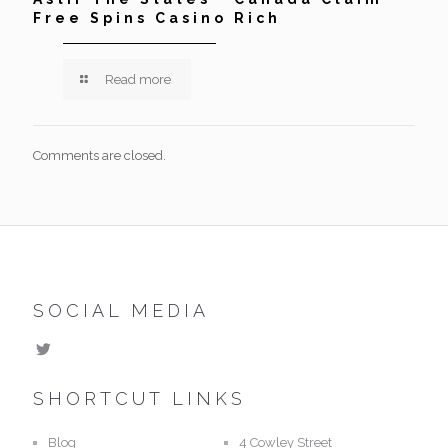
Free Spins Casino Rich
Read more
Comments are closed.
SOCIAL MEDIA
SHORTCUT LINKS
Blog
4 Cowley Street