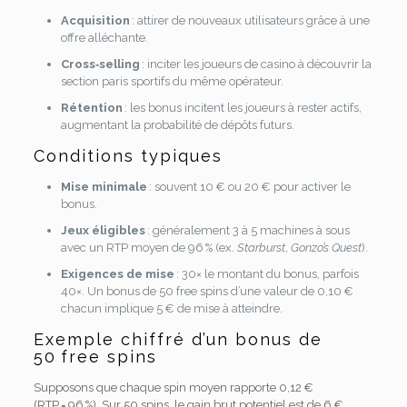
Acquisition
: attirer de nouveaux utilisateurs grâce à une
offre alléchante.
Cross‑selling
: inciter les joueurs de casino à découvrir la
section paris sportifs du même opérateur.
Rétention
: les bonus incitent les joueurs à rester actifs,
augmentant la probabilité de dépôts futurs.
Conditions typiques
Mise minimale
: souvent 10 € ou 20 € pour activer le
bonus.
Jeux éligibles
: généralement 3 à 5 machines à sous
avec un RTP moyen de 96 % (ex.
Starburst
,
Gonzo’s Quest
).
Exigences de mise
: 30× le montant du bonus, parfois
40×. Un bonus de 50 free spins d’une valeur de 0,10 €
chacun implique 5 € de mise à atteindre.
Exemple chiffré d’un bonus de
50 free spins
Supposons que chaque spin moyen rapporte 0,12 €
(RTP = 96 %). Sur 50 spins, le gain brut potentiel est de 6 €.