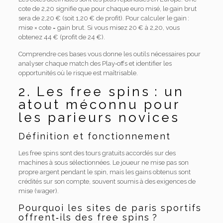
cote de 2,20 signifie que pour chaque euro misé, le gain brut
sera de 2,20 € (soit 1,20 € de profit). Pour calculer le gain :
mise × cote = gain brut. Si vous misez 20 € à 2,20, vous
obtenez 44 € (profit de 24 €).
Comprendre ces bases vous donne les outils nécessaires pour
analyser chaque match des Play‑offs et identifier les
opportunités où le risque est maîtrisable.
2. Les free spins : un
atout méconnu pour
les parieurs novices
Définition et fonctionnement
Les free spins sont des tours gratuits accordés sur des
machines à sous sélectionnées. Le joueur ne mise pas son
propre argent pendant le spin, mais les gains obtenus sont
crédités sur son compte, souvent soumis à des exigences de
mise (wager).
Pourquoi les sites de paris sportifs
offrent‑ils des free spins ?