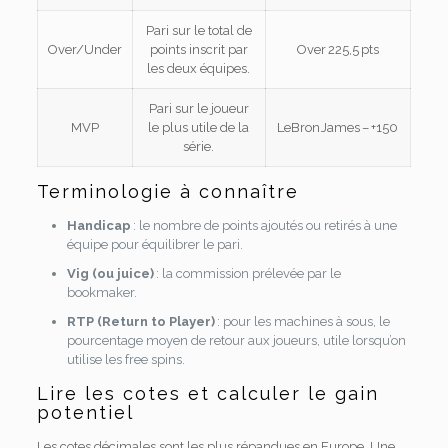
Pari sur le total de
Over/Under
points inscrit par
Over 225,5 pts
les deux équipes.
Pari sur le joueur
MVP
le plus utile de la
LeBron James – +150
série.
Terminologie à connaître
Handicap
: le nombre de points ajoutés ou retirés à une
équipe pour équilibrer le pari.
Vig (ou juice)
: la commission prélevée par le
bookmaker.
RTP (Return to Player)
: pour les machines à sous, le
pourcentage moyen de retour aux joueurs, utile lorsqu’on
utilise les free spins.
Lire les cotes et calculer le gain
potentiel
Les cotes décimales sont les plus répandues en Europe. Une