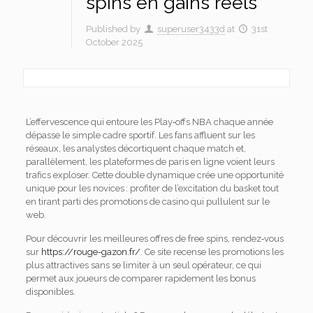
spins en gains réels
Published by
superuser3433d
at
31st
October 2025
L’effervescence qui entoure les Play‑offs NBA chaque année
dépasse le simple cadre sportif. Les fans affluent sur les
réseaux, les analystes décortiquent chaque match et,
parallèlement, les plateformes de paris en ligne voient leurs
trafics exploser. Cette double dynamique crée une opportunité
unique pour les novices : profiter de l’excitation du basket tout
en tirant parti des promotions de casino qui pullulent sur le
web.
Pour découvrir les meilleures offres de free spins, rendez‑vous
sur
https://rouge-gazon.fr/
. Ce site recense les promotions les
plus attractives sans se limiter à un seul opérateur, ce qui
permet aux joueurs de comparer rapidement les bonus
disponibles.