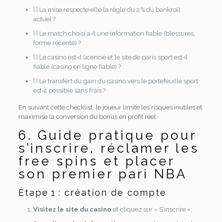
[ ] La mise respecte‑elle la règle du 2 % du bankroll
actuel ?
[ ] Le match choisi a‑il une information fiable (blessures,
forme récente) ?
[ ] Le casino est‑il licencié et le site de paris sport est‑il
fiable (casino en ligne fiable) ?
[ ] Le transfert du gain du casino vers le portefeuille sport
est‑il possible sans frais ?
En suivant cette checklist, le joueur limite les risques inutiles et
maximise la conversion du bonus en profit réel.
6. Guide pratique pour
s’inscrire, réclamer les
free spins et placer
son premier pari NBA
Étape 1 : création de compte
Visitez le site du casino
et cliquez sur « S’inscrire ».