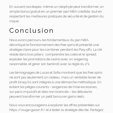
En suivant ces étapes, même un néophyte peut transformer un
simple bonus gratuit en un premier pari NBA crédible, tout en
respectant les meilleures pratiques de sécurité et de gestion du
risque.
Conclusion
Nous avons parcouru les fondamentaux du pari NBA,
décortiqué le fonctionnement des free spins et présenté une
stratégie claire pour les combiner pendant les Play‑offs. La clé
réside dans trois piliers : comprendre les cotes et le spread,
exploiter les promotions de casino avec un wagering
raisonnable, et gérer son bankroll avec la règle du 2 %.
Les témoignages de Lucas et Sofia montrent que les free spins
ne sont pas seulement un cadeau, mais un véritable levier de
profit lorsqu’ils sont intégrés à une démarche méthodique. En
évitant les pièges courants – exigences de mise excessives,
sur‑paris impulsifs et sites non‑licenciés – les débutants
peuvent transformer un petit bonus en gains réels.
Nous vous encourageons à explorer les offres présentées sur
https://rouge-gazon.fr/ et à tester la stratégie décrite. Partagez