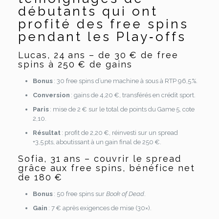
débutants qui ont
profité des free spins
pendant les Play‑offs
Lucas, 24 ans – de 30 € de free
spins à 250 € de gains
Bonus
: 30 free spins d’une machine à sous à RTP 96,5 %.
Conversion
: gains de 4,20 €, transférés en crédit sport.
Paris
: mise de 2 € sur le total de points du Game 5, cote
2,10.
Résultat
: profit de 2,20 €, réinvesti sur un spread
+3,5 pts, aboutissant à un gain final de 250 €.
Sofia, 31 ans – couvrir le spread
grâce aux free spins, bénéfice net
de 180 €
Bonus
: 50 free spins sur
Book of Dead
.
Gain
: 7 € après exigences de mise (30×).