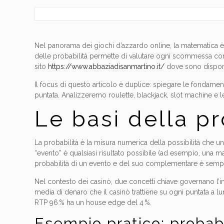
Nel panorama dei giochi d’azzardo online, la matematica è 
delle probabilità permette di valutare ogni scommessa con o
sito
https://www.abbaziadisanmartino.it/
dove sono disponib
Il focus di questo articolo è duplice: spiegare le fondame
puntata. Analizzeremo roulette, blackjack, slot machine e l
Le basi della pr
La probabilità è la misura numerica della possibilità che un 
“evento” è qualsiasi risultato possibile (ad esempio, una 
probabilità di un evento e del suo complementare è sempr
Nel contesto dei casinò, due concetti chiave governano l’in
media di denaro che il casinò trattiene su ogni puntata a l
RTP 96 % ha un house edge del 4 %.
Esempio pratico: probab