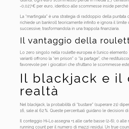
Quindi, ogni euro scommesso perde in media 2,7 centesimi.
‑0,027 € per euro, identico alle scommesse inside perché i
La “martingala” è una strategia di raddoppio della puntata 
richiede un bankroll teoricamente infinito e ignora il limite
successive, trasformandola in una trappola finanziaria.
Il vantaggio della roulet
Lo zero singolo nella roulette europea è l’unico element
varianti offrono la “en prison” o “la partage”, che restitu
favorevole per i giocatori che sfruttano le scommesse est
Il blackjack e i
realtà
Nel blackjack, la probabilità di “bustare” (superare 21) dip
16, sale al 62 %. Queste percentuali guidano le decisioni di “
Il conteggio Hi‑Lo assegna +1 alle carte basse (2‑6), 0 alle me
running count per il numero di mazzi residui. Un true count