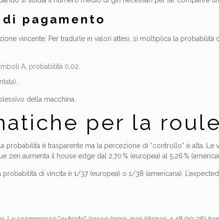
ndo si studia il numero medio di giri necessari per far comparire u
e di pagamento
ne vincente. Per tradurle in valori attesi, si moltiplica la probabilit
mboli A, probabilità 0,02.
ntata).
mplessivo della macchina.
atiche per la roule
 probabilità è trasparente ma la percezione di “controllo” è alta. Le v
e zeri aumenta il house edge dal 2,70 % (europea) al 5,26 % (america
a probabilità di vincita è 1/37 (europea) o 1/38 (americana). L’expecte