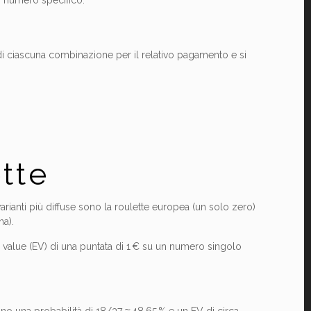
n numero specifico.
à di ciascuna combinazione per il relativo pagamento e si
tte
arianti più diffuse sono la roulette europea (un solo zero)
na).
d value (EV) di una puntata di 1 € su un numero singolo