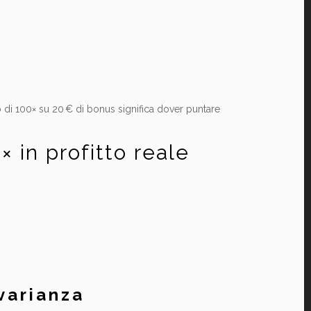
 di 100× su 20 € di bonus significa dover puntare
 in profitto reale
varianza