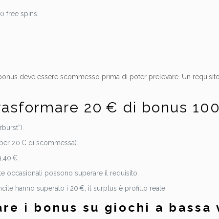
 free spins.
.
el bonus deve essere scommesso prima di poter prelevare. Un requisito
asformare 20 € di bonus 100×
rburst”).
€ per 20 € di scommessa).
9,40 €.
cite occasionali possono superare il requisito.
incite hanno superato i 20 €, il surplus è profitto reale.
re i bonus su giochi a bassa 