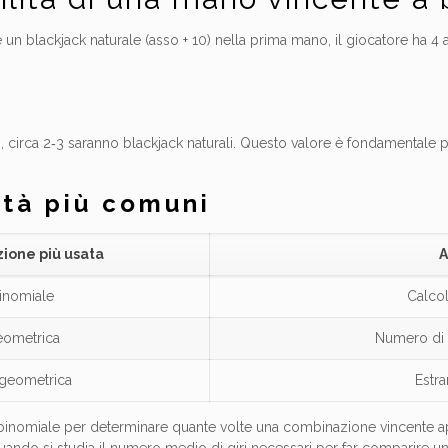
 blackjack naturale (asso + 10) nella prima mano, il giocatore ha 4 ass
i, circa 2‑3 saranno blackjack naturali. Questo valore è fondamentale 
ità più comuni
zione più usata
A
inomiale
Calcol
ometrica
Numero di g
rgeometrica
Estra
 binomiale per determinare quante volte una combinazione vincente ap