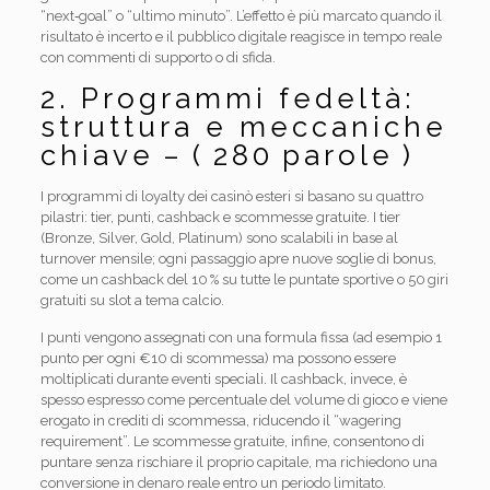
“next‑goal” o “ultimo minuto”. L’effetto è più marcato quando il
risultato è incerto e il pubblico digitale reagisce in tempo reale
con commenti di supporto o di sfida.
2. Programmi fedeltà:
struttura e meccaniche
chiave – ( 280 parole )
I programmi di loyalty dei casinò esteri si basano su quattro
pilastri: tier, punti, cashback e scommesse gratuite. I tier
(Bronze, Silver, Gold, Platinum) sono scalabili in base al
turnover mensile; ogni passaggio apre nuove soglie di bonus,
come un cashback del 10 % su tutte le puntate sportive o 50 giri
gratuiti su slot a tema calcio.
I punti vengono assegnati con una formula fissa (ad esempio 1
punto per ogni €10 di scommessa) ma possono essere
moltiplicati durante eventi speciali. Il cashback, invece, è
spesso espresso come percentuale del volume di gioco e viene
erogato in crediti di scommessa, riducendo il “wagering
requirement”. Le scommesse gratuite, infine, consentono di
puntare senza rischiare il proprio capitale, ma richiedono una
conversione in denaro reale entro un periodo limitato.