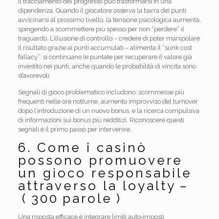
Il tracciamento del progresso può trasformarsi in una
dipendenza. Quando il giocatore osserva la barra dei punti
avvicinarsi al prossimo livello, la tensione psicologica aumenta,
spingendo a scommettere più spesso per non “perdere” il
traguardo. L’illusione di controllo – credere di poter manipolare
il risultato grazie ai punti accumulati – alimenta il “sunk cost
fallacy”: si continuano le puntate per recuperare il valore già
investito nei punti, anche quando le probabilità di vincita sono
sfavorevoli.
Segnali di gioco problematico includono: scommesse più
frequenti nelle ore notturne, aumento improvviso del turnover
dopo l’introduzione di un nuovo bonus, e la ricerca compulsiva
di informazioni sui bonus più redditizi. Riconoscere questi
segnali è il primo passo per intervenire.
6. Come i casinò
possono promuovere
un gioco responsabile
attraverso la loyalty –
( 300 parole )
Una risposta efficace è integrare limiti auto‑imposti