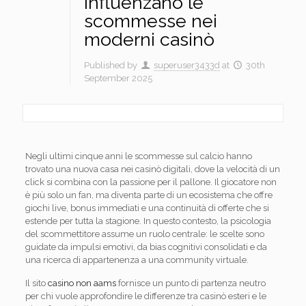
influenzano le
scommesse nei
moderni casinò
Published by
superuser3433d
at
30th
September 2025
Negli ultimi cinque anni le scommesse sul calcio hanno
trovato una nuova casa nei casinò digitali, dove la velocità di un
click si combina con la passione per il pallone. Il giocatore non
è più solo un fan, ma diventa parte di un ecosistema che offre
giochi live, bonus immediati e una continuità di offerte che si
estende per tutta la stagione. In questo contesto, la psicologia
del scommettitore assume un ruolo centrale: le scelte sono
guidate da impulsi emotivi, da bias cognitivi consolidati e da
una ricerca di appartenenza a una community virtuale.
Il sito
casino non aams
fornisce un punto di partenza neutro
per chi vuole approfondire le differenze tra casinò esteri e le