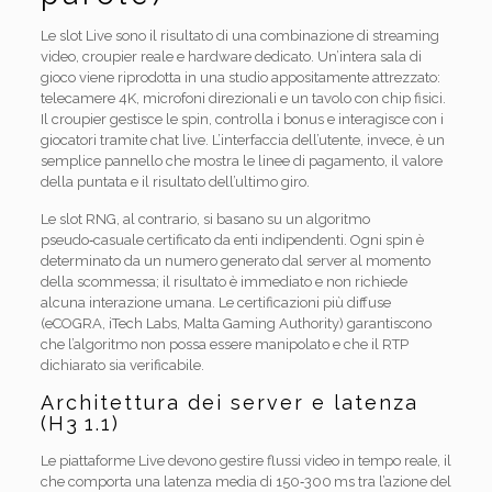
Le slot Live sono il risultato di una combinazione di streaming
video, croupier reale e hardware dedicato. Un’intera sala di
gioco viene riprodotta in una studio appositamente attrezzato:
telecamere 4K, microfoni direzionali e un tavolo con chip fisici.
Il croupier gestisce le spin, controlla i bonus e interagisce con i
giocatori tramite chat live. L’interfaccia dell’utente, invece, è un
semplice pannello che mostra le linee di pagamento, il valore
della puntata e il risultato dell’ultimo giro.
Le slot RNG, al contrario, si basano su un algoritmo
pseudo‑casuale certificato da enti indipendenti. Ogni spin è
determinato da un numero generato dal server al momento
della scommessa; il risultato è immediato e non richiede
alcuna interazione umana. Le certificazioni più diffuse
(eCOGRA, iTech Labs, Malta Gaming Authority) garantiscono
che l’algoritmo non possa essere manipolato e che il RTP
dichiarato sia verificabile.
Architettura dei server e latenza
(H3 1.1)
Le piattaforme Live devono gestire flussi video in tempo reale, il
che comporta una latenza media di 150‑300 ms tra l’azione del