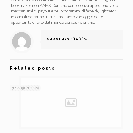
bookmaker non AAMS. Con una conoscenza approfondita dei
meccanismi di payout e dei programmi di fedeltà, i giocatori
informati potranno trarre il massimo vantaggio dalle
opportunità offerte dal mondo dei casinò online.
superuser3433d
Related posts
5th August 2026