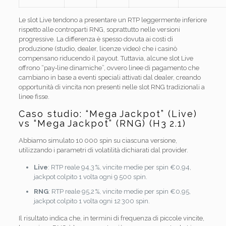
Le slot Live tendono a presentare un RTP leggermente inferiore
rispetto alle controparti RNG, soprattutto nelle versioni
progressive. La differenza è spesso dovuta ai costi di
produzione (studio, dealer, licenze video) che i casinò
compensano riducendo il payout. Tuttavia, alcune slot Live
offrono “pay‑line dinamiche”, ovvero linee di pagamento che
cambiano in base a eventi speciali attivati dal dealer, creando
opportunità di vincita non presenti nelle slot RNG tradizionali a
linee fisse.
Caso studio: “Mega Jackpot” (Live)
vs “Mega Jackpot” (RNG) (H3 2.1)
Abbiamo simulato 10 000 spin su ciascuna versione,
utilizzando i parametri di volatilità dichiarati dal provider.
Live
: RTP reale 94,3 %, vincite medie per spin €0,94,
jackpot colpito 1 volta ogni 9 500 spin.
RNG
: RTP reale 95,2 %, vincite medie per spin €0,95,
jackpot colpito 1 volta ogni 12 300 spin.
Il risultato indica che, in termini di frequenza di piccole vincite,