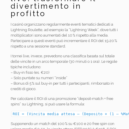
divertimento in
profitto
I casinò organizzano regolarmente eventi tematici dedicati a
Lightning Roulette, ad esempio la “Lightning Week”, dove tutti i
moltiplicatori sono aumentati del 10 % rispetto alla media.
Partecipare a questi eventi può incrementare il ROI del 15‑20 %
rispetto a una sessione standard.
I tornei live, invece, prevedono una classifica basata sul totale
delle vincite in un arco temporale (30 minuti o 1 ora). Le regole
tipiche includono:
– Buy‑in fisso (es. €20)
– Solo puntate su numeri “inside”
– Bonus di 5 % sul buy‑in per tutti i partecipanti, rimborsato in
crediti di gioco.
Per calcolare il ROI di una promozione “deposit‑match + free
spins” su Lightning, si può usare la formula:
ROI = (Vincita media attesa – (Deposito × (1 – %Ma
Supponendo un match del 100 % su €100 e 20 free spin con