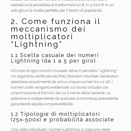
realistici e la possibilità di trasformare 10 € in 5.000 € in un
solo giro è la ricetta perfetta per il boom di popolarità.
2. Come funziona il
meccanismo dei
moltiplicatori
“Lightning”
1.1 Scelta casuale dei numeri
Lightning (da 1 a 5 per giro)
All’inizio di ogni round il croupier attiva il pannello “Lightning”.
Un algoritmo certificato da RNG (Random Number Generator)
seleziona casualmente da uno a cinque numeri tra 1 e 36. I
numeri scelti vengono evidenziati sul tavolo virtuale con
un’animazione di fulmini, da cui il nome della variante. La
selezione è indipendente da qualsiasi scommessa precedente,
garantendo equità e imprevedibilità.
1.2 Tipologie di moltiplicatori
(25x‑500x) e probabilità associate
Una volta individuati i numeri Lightning, a ciascuno viene