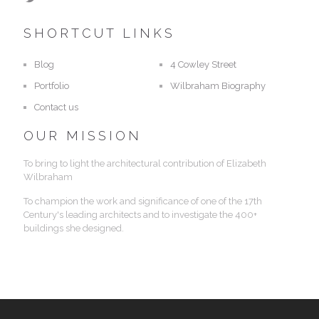
SHORTCUT LINKS
Blog
4 Cowley Street
Portfolio
Wilbraham Biography
Contact us
OUR MISSION
To bring to light the architectural contribution of Elizabeth
Wilbraham
To champion the work and significance of one of the 17th
Century's leading architects and to investigate the 400+
buildings she designed.