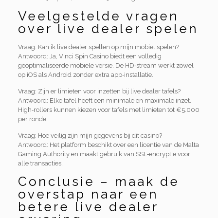
Veelgestelde vragen
over live dealer spelen
Vraag: Kan ik live dealer spellen op mijn mobiel spelen?
Antwoord: Ja, Vinci Spin Casino biedt een volledig
geoptimaliseerde mobiele versie. De HD‑stream werkt zowel
op iOS als Android zonder extra app‑installatie.
Vraag: Zijn er limieten voor inzetten bij live dealer tafels?
Antwoord: Elke tafel heeft een minimale en maximale inzet.
High‑rollers kunnen kiezen voor tafels met limieten tot €5.000
per ronde.
Vraag: Hoe veilig zijn mijn gegevens bij dit casino?
Antwoord: Het platform beschikt over een licentie van de Malta
Gaming Authority en maakt gebruik van SSL‑encryptie voor
alle transacties.
Conclusie – maak de
overstap naar een
betere live dealer