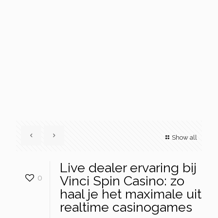
Show all
Live dealer ervaring bij
0
Vinci Spin Casino: zo
haal je het maximale uit
realtime casinogames