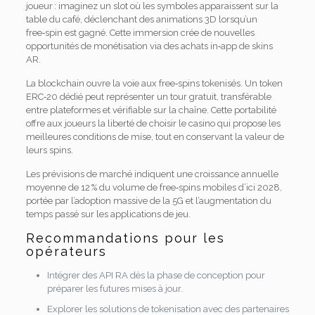
joueur : imaginez un slot où les symboles apparaissent sur la
table du café, déclenchant des animations 3D lorsqu’un
free‑spin est gagné. Cette immersion crée de nouvelles
opportunités de monétisation via des achats in‑app de skins
AR.
La blockchain ouvre la voie aux free‑spins tokenisés. Un token
ERC‑20 dédié peut représenter un tour gratuit, transférable
entre plateformes et vérifiable sur la chaîne. Cette portabilité
offre aux joueurs la liberté de choisir le casino qui propose les
meilleures conditions de mise, tout en conservant la valeur de
leurs spins.
Les prévisions de marché indiquent une croissance annuelle
moyenne de 12 % du volume de free‑spins mobiles d’ici 2028,
portée par l’adoption massive de la 5G et l’augmentation du
temps passé sur les applications de jeu.
Recommandations pour les
opérateurs
Intégrer des API RA dès la phase de conception pour
préparer les futures mises à jour.
Explorer les solutions de tokenisation avec des partenaires