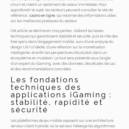
churn et créent un sentiment de valeur immédiate. Pour
approfondir le sujet, les lecteurs peuvent consulter le site de
référence :
casino en ligne
, qui recense des informations utiles
sur les meilleures pratiques du secteur.
Cet article se décline en cinq parties : d’abord les bases
techniques qui garantissent stabilité et sécurité, puis le rôle des
free‑spins dans l’engagement mobile, suivi d’une analyse du
design UX/UI dédié, d’une réflexion sur la monétisation
intelligente, et enfin les perspectives d’évolution dans un
écosystème en mutation. Le tout sera présenté sous l’angle
d’un expert du iGaming, avec des données, des études de cas
et des recommandations concrètes.
Les fondations
techniques des
applications iGaming :
stabilité, rapidité et
sécurité
Les plateformes de jeu mobile reposent sur une architecture
serveur‑client hybride, où le serveur héberge les algorithmes