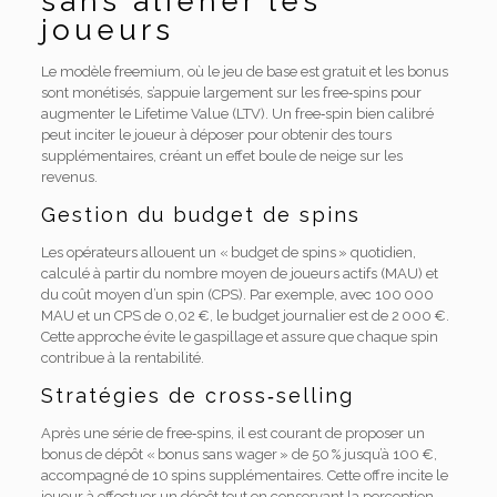
sans aliéner les
joueurs
Le modèle freemium, où le jeu de base est gratuit et les bonus
sont monétisés, s’appuie largement sur les free‑spins pour
augmenter le Lifetime Value (LTV). Un free‑spin bien calibré
peut inciter le joueur à déposer pour obtenir des tours
supplémentaires, créant un effet boule de neige sur les
revenus.
Gestion du budget de spins
Les opérateurs allouent un « budget de spins » quotidien,
calculé à partir du nombre moyen de joueurs actifs (MAU) et
du coût moyen d’un spin (CPS). Par exemple, avec 100 000
MAU et un CPS de 0,02 €, le budget journalier est de 2 000 €.
Cette approche évite le gaspillage et assure que chaque spin
contribue à la rentabilité.
Stratégies de cross‑selling
Après une série de free‑spins, il est courant de proposer un
bonus de dépôt « bonus sans wager » de 50 % jusqu’à 100 €,
accompagné de 10 spins supplémentaires. Cette offre incite le
joueur à effectuer un dépôt tout en conservant la perception