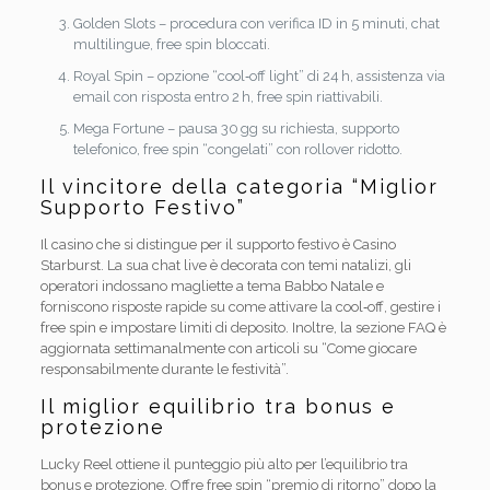
Golden Slots – procedura con verifica ID in 5 minuti, chat
multilingue, free spin bloccati.
Royal Spin – opzione “cool‑off light” di 24 h, assistenza via
email con risposta entro 2 h, free spin riattivabili.
Mega Fortune – pausa 30 gg su richiesta, supporto
telefonico, free spin “congelati” con rollover ridotto.
Il vincitore della categoria “Miglior
Supporto Festivo”
Il casino che si distingue per il supporto festivo è Casino
Starburst. La sua chat live è decorata con temi natalizi, gli
operatori indossano magliette a tema Babbo Natale e
forniscono risposte rapide su come attivare la cool‑off, gestire i
free spin e impostare limiti di deposito. Inoltre, la sezione FAQ è
aggiornata settimanalmente con articoli su “Come giocare
responsabilmente durante le festività”.
Il miglior equilibrio tra bonus e
protezione
Lucky Reel ottiene il punteggio più alto per l’equilibrio tra
bonus e protezione. Offre free spin “premio di ritorno” dopo la