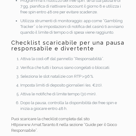
Programma il riutilizzo dei free spin: se la tua pausa è di
7 gg, pianifica di riattivare l’account il giorno 8 e utilizza i
free spin entro 48 ore per evitare scadenze.
Utilizza strumenti di monitoraggio: app come “Gambling
Tracker” o le impostazioni di notifica del casinò ti avvisano
quando il limite di tempo o di spesa viene raggiunto.
Checklist scaricabile per una pausa
responsabile e divertente
Attiva la cool‑off dal pannello “Responsabilità”.
Verifica che tutti i bonus siano congelati o bloccati.
Seleziona le slot natalizie con RTP > 96 %.
Imposta limiti di deposito giornalieri (es. €20).
Attiva le notifiche di limite tempo (30 min).
Dopo la pausa, controlla la disponibilità dei free spin e
inizia a giocare entro 48 h.
Puoi scaricare la checklist completa dal sito
Httpswww.Amat.Taranto.It nella sezione “Guide per il Gioco
Responsabile”.