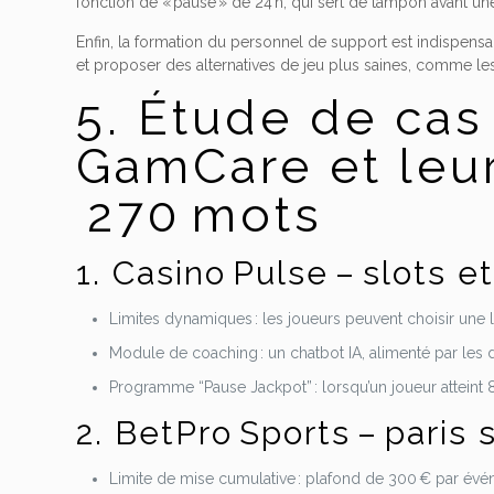
fonction de « pause » de 24 h, qui sert de tampon avant un
Enfin, la formation du personnel de support est indispens
et proposer des alternatives de jeu plus saines, comme les 
5. Étude de cas 
GamCare et leur
270 mots
1. Casino Pulse – slots e
Limites dynamiques : les joueurs peuvent choisir une l
Module de coaching : un chatbot IA, alimenté par le
Programme “Pause Jackpot” : lorsqu’un joueur attein
2. BetPro Sports – paris 
Limite de mise cumulative : plafond de 300 € par événem