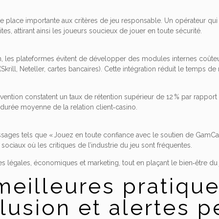
e place importante aux critères de jeu responsable. Un opérateur qui
s, attirant ainsi les joueurs soucieux de jouer en toute sécurité.
sion, les plateformes évitent de développer des modules internes coût
rill, Neteller, cartes bancaires). Cette intégration réduit le temps 
évention constatent un taux de rétention supérieur de 12 % par rappor
durée moyenne de la relation client‑casino.
ges tels que « Jouez en toute confiance avec le soutien de GamCare
ociaux où les critiques de l’industrie du jeu sont fréquentes.
 légales, économiques et marketing, tout en plaçant le bien‑être du j
eilleures pratiques
lusion et alertes p