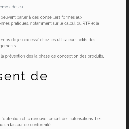
temps de jeu.
 peuvent parler à des conseillers formés aux
onnes pratiques, notamment sur le calcul du RTP et la
mps de jeu excessif chez les utilisateurs actifs des
gagements.
rer la prévention dès la phase de conception des produits,
sent de
e l’obtention et le renouvellement des autorisations. Les
e un facteur de conformité.