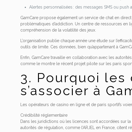
Alertes personnalisées : des messages SMS ou push a
GamCare propose également un service de chat en direct 24
problématiques d’addiction. Un centre de ressources en li
compréhension de la volatilité des jeux.
L’organisation publie chaque année une étude sur l’efficac
outils de limite. Ces données, bien qu’appartenant à GamCa
Enfin, GamCare travaille en collaboration avec les autorité
comme le montre le récent projet pilote sur les paris sport
3. Pourquoi les
s’associer à Ga
Les opérateurs de casino en ligne et de paris sportifs voie
Crédibilité réglementaire
Dans les juridictions où les licences sont accordées sur la 
autorités de régulation, comme l’ARJEL en France, citent 