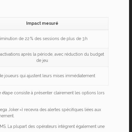
Impact mesuré
iminution de 22 % des sessions de plus de 3 h
activations après la période, avec réduction du budget
de jeu
de joueurs qui ajustent leurs mises immédiatement
e étape consiste à présenter clairement les options lors
Mega Joker ») recevra des alertes spécifiques liées aux
énement.
SMS. La plupart des opérateurs intègrent également une