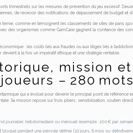
orts trimestriels sur les mesures de prévention du jeu excessif. De
otidiennes, de recevoir des notifications de dépassement de budget et 
on ternie, comme en témoignent les classements de sites de paris sport
ats avec des organismes comme GamCare gagnent la confiance des cons
conomique : les coûts liés aux fraudes ou aux litiges liés à l’addicti
 devient à la fois un impératif éthique et une stratégie rentable.
torique, mission et
 joueurs – 280 mot
ritannique qui a évolué pour devenir le principal point de référence 
. Sa mission repose sur trois piliers : sensibilisation, soutien direc
fond journalier, hebdomadaire ou mensuel (exemple : 200 € par semain
st bloqué pendant une période définie (30 jours, 6 mois ou définitiveme