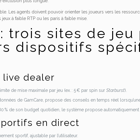
e exclusion plus longue.
able. Les agents doivent pouvoir orienter les joueurs vers les ressou
jeux à faible RTP ou les paris à faible mise.
: trois sites de jeu
s dispositifs spéci
t live dealer
imite de mise maximale par jeu (ex. : 5 € par spin sur
Starburst
).
s données de GamCare, propose des conseils en temps réel lorsqu’un
t 80 % de son budget quotidien, le système propose automatiquement 
sportifs en direct
ent sportif, ajustable par l’utilisateur.