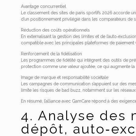
Avantage concurrentiel
Le classement des sites de paris sportifs 2026 accorde un
d’un positionnement privilégié dans les comparateurs de site
Réduction des coûts opérationnels
En externalisant la gestion des limites et de l’auto‑exclu
compatible avec les principales plateformes de paiement (Sk
Renforcement de la fidélisation
Les programmes de fidélité qui intègrent des outils de pr
protection comme une valeur ajoutée, ce qui augmente la 
Image de marque et responsabilité sociétale
Les campagnes de communication s’appuient sur des messa
limite les risques de bad buzz, notamment sur les réseaux s
En résumé, l’alliance avec GamCare répond à des exigences
4. Analyse des m
dépôt, auto‑exc