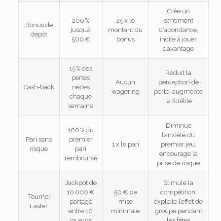
Crée un
200 %
25 x le
sentiment
Bonus de
jusqu’à
montant du
d’abondance,
dépôt
500 €
bonus
incite à jouer
davantage
15 % des
Réduit la
pertes
Aucun
perception de
Cash‑back
nettes
wagering
perte, augmente
chaque
la fidélité
semaine
Diminue
100 % du
l’anxiété du
Pari sans
premier
1 x le pari
premier jeu,
risque
pari
encourage la
remboursé
prise de risque
Jackpot de
Stimule la
10 000 €
50 € de
compétition,
Tournoi
partagé
mise
exploite l’effet de
Easter
entre 10
minimale
groupe pendant
joueurs
les fêtes