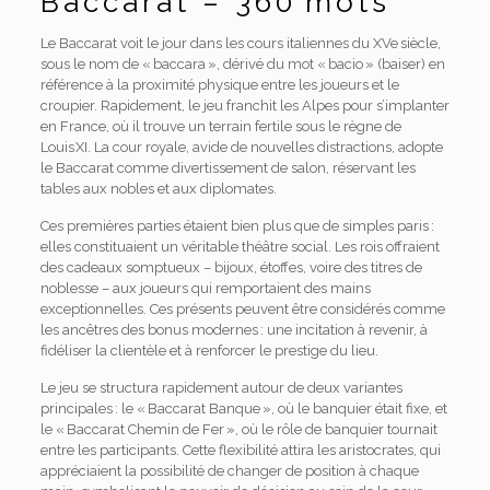
Baccarat – 360 mots
Le Baccarat voit le jour dans les cours italiennes du XVe siècle,
sous le nom de « baccara », dérivé du mot « bacio » (baiser) en
référence à la proximité physique entre les joueurs et le
croupier. Rapidement, le jeu franchit les Alpes pour s’implanter
en France, où il trouve un terrain fertile sous le règne de
Louis XI. La cour royale, avide de nouvelles distractions, adopte
le Baccarat comme divertissement de salon, réservant les
tables aux nobles et aux diplomates.
Ces premières parties étaient bien plus que de simples paris :
elles constituaient un véritable théâtre social. Les rois offraient
des cadeaux somptueux – bijoux, étoffes, voire des titres de
noblesse – aux joueurs qui remportaient des mains
exceptionnelles. Ces présents peuvent être considérés comme
les ancêtres des bonus modernes : une incitation à revenir, à
fidéliser la clientèle et à renforcer le prestige du lieu.
Le jeu se structura rapidement autour de deux variantes
principales : le « Baccarat Banque », où le banquier était fixe, et
le « Baccarat Chemin de Fer », où le rôle de banquier tournait
entre les participants. Cette flexibilité attira les aristocrates, qui
appréciaient la possibilité de changer de position à chaque