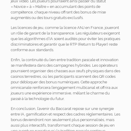
jeux vidéo. Les joueurs pourraient ainsi passer du statut
« Novice » à « Maître » en accumulant des points de
compétence, chaque niveau offrant des bonus de mise
augmentés ou des tours gratuits exclusifs.
Les licences de jeu, comme la licence ANJ en France, joueront
un rôle de garant de la transparence. Les régulateurs exigeront
que les algorithmes d’IA soient audités pour éviter les pratiques
discriminatoires et garantir que le RTP (Return to Player) reste
conforme aux standards.
Enfin, la continuité du lien entre tradition pascale et innovation
se manifestera dans des campagnes hybrides. Les opérateurs
pourraient organiser des chasses aux œufs physiques dans des
casinos terrestres, où les participants scannent des QR codes
pour débloquer des bonus numériques. Cette approche
omnicanale renforcera l’engagement multicanal et offrira aux
joueurs une expérience immersive, mêlant le charme du
passé à la technologie du futur.
En conclusion, l’avenir du Baccarat repose sur une synergie
entre IA, gamification et respect des cadres réglementaires. Les
bonus deviendront non seulement plus personnalisés, mais
aussi plus interactifs, transformant chaque session de jeu en
une aventure narrative où la tradition pascale continue