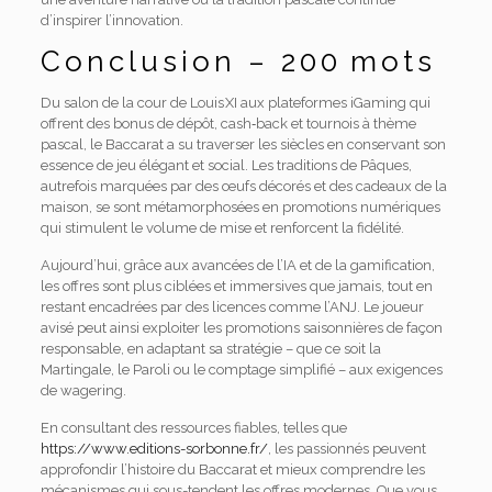
d’inspirer l’innovation.
Conclusion – 200 mots
Du salon de la cour de Louis XI aux plateformes iGaming qui
offrent des bonus de dépôt, cash‑back et tournois à thème
pascal, le Baccarat a su traverser les siècles en conservant son
essence de jeu élégant et social. Les traditions de Pâques,
autrefois marquées par des œufs décorés et des cadeaux de la
maison, se sont métamorphosées en promotions numériques
qui stimulent le volume de mise et renforcent la fidélité.
Aujourd’hui, grâce aux avancées de l’IA et de la gamification,
les offres sont plus ciblées et immersives que jamais, tout en
restant encadrées par des licences comme l’ANJ. Le joueur
avisé peut ainsi exploiter les promotions saisonnières de façon
responsable, en adaptant sa stratégie – que ce soit la
Martingale, le Paroli ou le comptage simplifié – aux exigences
de wagering.
En consultant des ressources fiables, telles que
https://www.editions-sorbonne.fr/
, les passionnés peuvent
approfondir l’histoire du Baccarat et mieux comprendre les
mécanismes qui sous-tendent les offres modernes. Que vous