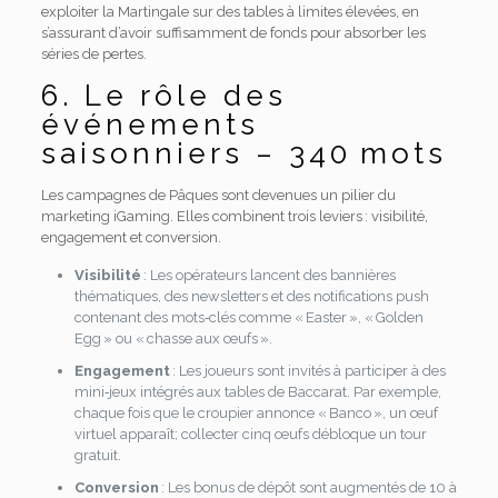
exploiter la Martingale sur des tables à limites élevées, en
s’assurant d’avoir suffisamment de fonds pour absorber les
séries de pertes.
6. Le rôle des
événements
saisonniers – 340 mots
Les campagnes de Pâques sont devenues un pilier du
marketing iGaming. Elles combinent trois leviers : visibilité,
engagement et conversion.
Visibilité
: Les opérateurs lancent des bannières
thématiques, des newsletters et des notifications push
contenant des mots‑clés comme « Easter », « Golden
Egg » ou « chasse aux œufs ».
Engagement
: Les joueurs sont invités à participer à des
mini‑jeux intégrés aux tables de Baccarat. Par exemple,
chaque fois que le croupier annonce « Banco », un œuf
virtuel apparaît; collecter cinq œufs débloque un tour
gratuit.
Conversion
: Les bonus de dépôt sont augmentés de 10 à