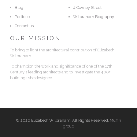
Blog
4 Cowley Street
Portfolio
Wilbraham Biography
Contact us
OUR MISSION
To bring to light the architectural contribution of Elizabeth
Wilbraham
To champion the work and significance of one of the 17th
Century's leading architects and to investigate the 400+
buildings she designed.
© 2026 Elizabeth Wilbraham. All Rights Reserved.
Muffin
group