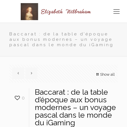
Baccarat : de la table d’époque
aux bonus modernes – un voyage
pascal dans le monde du iGaming
Show all
Baccarat : de la table
0
d’époque aux bonus
modernes – un voyage
pascal dans le monde
du iGaming