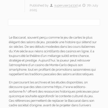
Published by
superuser3433d
at
7th July
2025
Le Baccarat, souvent perçu comme le jeu de cartes le plus
élégant des salons de jeu, possède une histoire qui s’étend sur
six siècles. De ses débuts modestes dans les cours italiennes
du XVe siècle aux néons scintillants des casinos en ligne, il a
toujours été le théâtre d’un mélange subtil entre chance,
stratégie et prestige. Aujourd’hui, le joueur peut retrouver
l’atmosphère d’un casino de Monte‑Carlo depuis son
smartphone, tout en profitant de promotions saisonnières qui
rappellent les traditions pascales des salons aristocratiques.
En parcourant les archives et les études disponibles, on
découvre que des sites comme https://www.editions-
sorbonne.fr/ offrent des ressources historiques précieuses pour
quiconque souhaite approfondir le contexte culturel du jeu.
Ces références permettent de replacer le Baccarat dans son
cadre sociétal d’origine, avant de le projeter dans l’univers