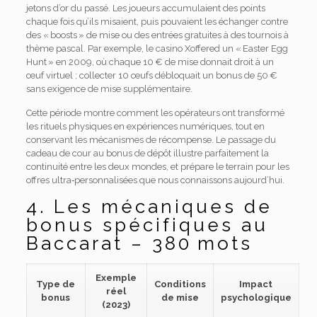
jetons d’or du passé. Les joueurs accumulaient des points
chaque fois qu’ils misaient, puis pouvaient les échanger contre
des « boosts » de mise ou des entrées gratuites à des tournois à
thème pascal. Par exemple, le casino Xoffered un « Easter Egg
Hunt » en 2009, où chaque 10 € de mise donnait droit à un
œuf virtuel ; collecter 10 œufs débloquait un bonus de 50 €
sans exigence de mise supplémentaire.
Cette période montre comment les opérateurs ont transformé
les rituels physiques en expériences numériques, tout en
conservant les mécanismes de récompense. Le passage du
cadeau de cour au bonus de dépôt illustre parfaitement la
continuité entre les deux mondes, et prépare le terrain pour les
offres ultra‑personnalisées que nous connaissons aujourd’hui.
4. Les mécaniques de
bonus spécifiques au
Baccarat – 380 mots
Exemple
Type de
Conditions
Impact
réel
bonus
de mise
psychologique
(2023)