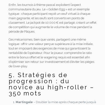
Enfin, les tournois à thème pascal exploitent l’aspect
communautaire du jeu. Le « Golden Egg » est un exemple
typique : chaque participant reçoit un œuf virtuel à chaque
main gagnante, et les œufs sont convertis en points de
classement. Le jackpot de 10 000 € est partagé, créant un effet
de compétition qui augmente le volume de mise pendant la
période de Pâques.
Ces mécanismes, bien que variés, partagent une même
logique : offrir une valeur perçue supérieure à la mise initiale,
tout en imposant des exigences de mise qui garantissent la
rentabilité de l’opérateur. Pour le joueur, comprendre le ratio
entre le bonus offert et le wagering requis est essentiel afin
d’optimiser son retour sur investissement et d’éviter les pièges
de l’over‑play.
5. Stratégies de
progression : du
novice au high‑roller –
350 mots
Martingale
– Doubler la mise après chaque perte jusqu’à