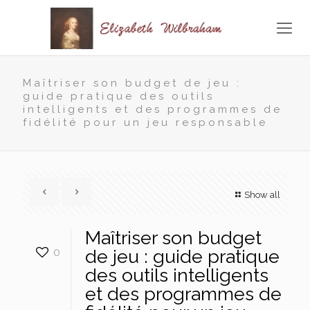
Maîtriser son budget de jeu :
guide pratique des outils
intelligents et des programmes de
fidélité pour un jeu responsable
Show all
Maîtriser son budget
0
de jeu : guide pratique
des outils intelligents
et des programmes de