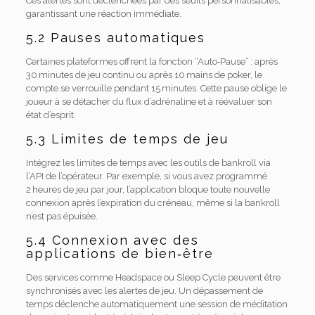
Ces alertes sont déclenchées par des seuils personnalisables,
garantissant une réaction immédiate.
5.2 Pauses automatiques
Certaines plateformes offrent la fonction “Auto‑Pause” : après
30 minutes de jeu continu ou après 10 mains de poker, le
compte se verrouille pendant 15 minutes. Cette pause oblige le
joueur à se détacher du flux d’adrénaline et à réévaluer son
état d’esprit.
5.3 Limites de temps de jeu
Intégrez les limites de temps avec les outils de bankroll via
l’API de l’opérateur. Par exemple, si vous avez programmé
2 heures de jeu par jour, l’application bloque toute nouvelle
connexion après l’expiration du créneau, même si la bankroll
n’est pas épuisée.
5.4 Connexion avec des
applications de bien‑être
Des services comme Headspace ou Sleep Cycle peuvent être
synchronisés avec les alertes de jeu. Un dépassement de
temps déclenche automatiquement une session de méditation