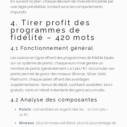
En suivant ce plan, chaque décision de mise est encadrée par
une règle pré‑établie, limitant ainsi les comportements
impulsifs.
4. Tirer profit des
programmes de
fidélité – 420 mots
4.1 Fonctionnement général
Les casinos en ligne offrent des programmes de fidélité basés
sur un système de points : chaque euro misé génère un
nombre de points (généralement 1 à 2 pts/€). Accumuler ces
points permet de gravir des niveaux (Bronze, Silver, Gold,
Platinum), chaque palier offrant des avantages
supplémentaires : bonus de dépôt, cashback quotidien, tours
gratuits, voire un retrait instantané des gains accumulés.
4.2 Analyse des composantes
Points
: convertibles en argent réel (ex. : 10 000 pts =
10 €).
Niveaux
: plus le niveau est élevé, plus le pourcentage de