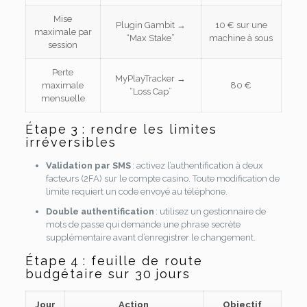
Mise
Plugin Gambit →
10 € sur une
maximale par
“Max Stake”
machine à sous
session
Perte
MyPlayTracker →
maximale
80 €
“Loss Cap”
mensuelle
Étape 3 : rendre les limites
irréversibles
Validation par SMS
: activez l’authentification à deux
facteurs (2FA) sur le compte casino. Toute modification de
limite requiert un code envoyé au téléphone.
Double authentification
: utilisez un gestionnaire de
mots de passe qui demande une phrase secrète
supplémentaire avant d’enregistrer le changement.
Étape 4 : feuille de route
budgétaire sur 30 jours
Jour
Action
Objectif