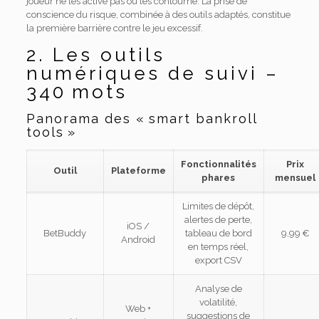
joueur ne les active pas ou les contourne. La prise de
conscience du risque, combinée à des outils adaptés, constitue
la première barrière contre le jeu excessif.
2. Les outils
numériques de suivi –
340 mots
Panorama des « smart bankroll
tools »
Fonctionnalités
Prix
Outil
Plateforme
phares
mensuel
Limites de dépôt,
alertes de perte,
iOS /
BetBuddy
tableau de bord
9,99 €
Android
en temps réel,
export CSV
Analyse de
volatilité,
Web +
suggestions de