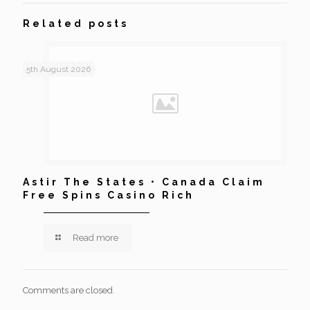
Related posts
5th August 2026
Astir The States • Canada Claim
Free Spins Casino Rich
Read more
Comments are closed.