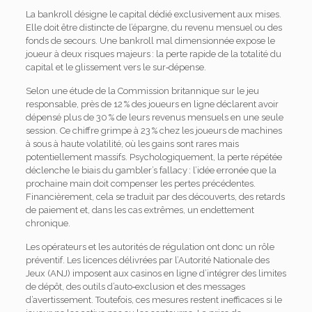
La bankroll désigne le capital dédié exclusivement aux mises.
Elle doit être distincte de l’épargne, du revenu mensuel ou des
fonds de secours. Une bankroll mal dimensionnée expose le
joueur à deux risques majeurs : la perte rapide de la totalité du
capital et le glissement vers le sur‑dépense.
Selon une étude de la Commission britannique sur le jeu
responsable, près de 12 % des joueurs en ligne déclarent avoir
dépensé plus de 30 % de leurs revenus mensuels en une seule
session. Ce chiffre grimpe à 23 % chez les joueurs de machines
à sous à haute volatilité, où les gains sont rares mais
potentiellement massifs. Psychologiquement, la perte répétée
déclenche le biais du gambler’s fallacy : l’idée erronée que la
prochaine main doit compenser les pertes précédentes.
Financièrement, cela se traduit par des découverts, des retards
de paiement et, dans les cas extrêmes, un endettement
chronique.
Les opérateurs et les autorités de régulation ont donc un rôle
préventif. Les licences délivrées par l’Autorité Nationale des
Jeux (ANJ) imposent aux casinos en ligne d’intégrer des limites
de dépôt, des outils d’auto‑exclusion et des messages
d’avertissement. Toutefois, ces mesures restent inefficaces si le