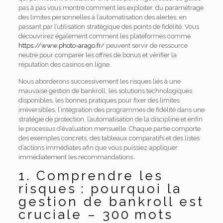
pas à pas vous montre comment les exploiter, du paramétrage
des limites personnelles à l’automatisation des alertes, en
passant par l’utilisation stratégique des points de fidélité. Vous
découvrirez également comment les plateformes comme
https://www.photo-arago.fr/
peuvent servir de ressource
neutre pour comparer les offres de bonus et vérifier la
réputation des casinos en ligne.
Nous aborderons successivement les risques liés à une
mauvaise gestion de bankroll, les solutions technologiques
disponibles, les bonnes pratiques pour fixer des limites
irréversibles, l’intégration des programmes de fidélité dans une
stratégie de protection, l’automatisation de la discipline et enfin
le processus d’évaluation mensuelle. Chaque partie comporte
des exemples concrets, des tableaux comparatifs et des listes
d’actions immédiates afin que vous puissiez appliquer
immédiatement les recommandations.
1. Comprendre les
risques : pourquoi la
gestion de bankroll est
cruciale – 300 mots