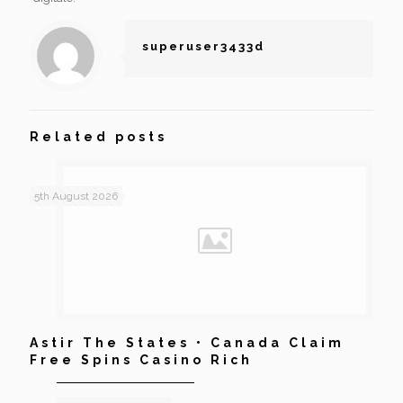
superuser3433d
Related posts
5th August 2026
Astir The States • Canada Claim
Free Spins Casino Rich