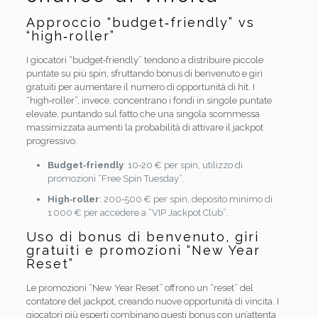
Approccio “budget‑friendly” vs
“high‑roller”
I giocatori “budget‑friendly” tendono a distribuire piccole
puntate su più spin, sfruttando bonus di benvenuto e giri
gratuiti per aumentare il numero di opportunità di hit. I
“high‑roller”, invece, concentrano i fondi in singole puntate
elevate, puntando sul fatto che una singola scommessa
massimizzata aumenti la probabilità di attivare il jackpot
progressivo.
Budget‑friendly
: 10‑20 € per spin, utilizzo di
promozioni “Free Spin Tuesday”.
High‑roller
: 200‑500 € per spin, deposito minimo di
1 000 € per accedere a “VIP Jackpot Club”.
Uso di bonus di benvenuto, giri
gratuiti e promozioni “New Year
Reset”
Le promozioni “New Year Reset” offrono un “reset” del
contatore del jackpot, creando nuove opportunità di vincita. I
giocatori più esperti combinano questi bonus con un’attenta