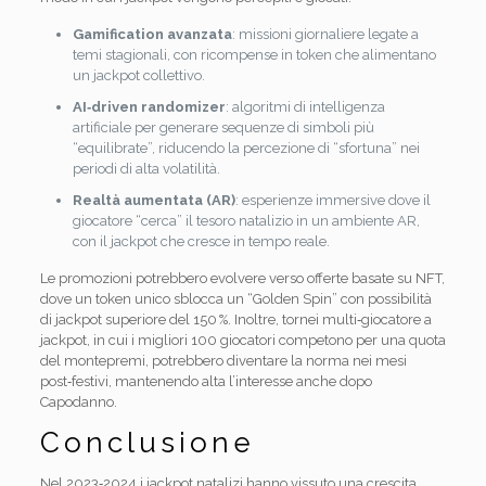
Gamification avanzata
: missioni giornaliere legate a
temi stagionali, con ricompense in token che alimentano
un jackpot collettivo.
AI‑driven randomizer
: algoritmi di intelligenza
artificiale per generare sequenze di simboli più
“equilibrate”, riducendo la percezione di “sfortuna” nei
periodi di alta volatilità.
Realtà aumentata (AR)
: esperienze immersive dove il
giocatore “cerca” il tesoro natalizio in un ambiente AR,
con il jackpot che cresce in tempo reale.
Le promozioni potrebbero evolvere verso offerte basate su NFT,
dove un token unico sblocca un “Golden Spin” con possibilità
di jackpot superiore del 150 %. Inoltre, tornei multi‑giocatore a
jackpot, in cui i migliori 100 giocatori competono per una quota
del montepremi, potrebbero diventare la norma nei mesi
post‑festivi, mantenendo alta l’interesse anche dopo
Capodanno.
Conclusione
Nel 2023‑2024 i jackpot natalizi hanno vissuto una crescita