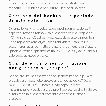
lettura dei termini di wagering, scegliendo offerte con un
rapporto 1:20 o inferiore per ridurre il tempo di sblocco.
Gestione del bankroll in periodo
di alta volatilità
Durante le festività, la volatilità dei giochi aumenta del 12 %
rispetto al resto dell’anno. Una buona tecnica è la “regola del
5 %”: non più del 5 % del bankroll totale deve essere investito in
una singola sessione di jackpot. Suddividere il bankroll in
blocchi giornalieri permette di evitare il “burnout” e di sfruttare
i picchi di traffico, tipicamente tra le 20:00 e le 23:00, quando il
valore del jackpot è più alto.
Quando è il momento migliore
per giocare al jackpot?
Le analisi di Tttlines mostrano che i jackpot hanno la più alta
probabilità di reset nelle fasce orarie 19:00‑21:00 (UTC+1) e
02:00‑04:00 (UTC+1). Giocare subito dopo un reset
massimizza le probabilità di colpire il jackpot, poiché il valore è
al minimo e la quantità di contributi è appena iniziata a
crescere.