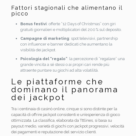
Fattori stagionali che alimentano il
picco
Bonus festivi
: offerte “12 Days of Christmas” con giri
gratuiti giornalieri e moltiplicatori del 200 % sul deposito.
Campagne di marketing
: spot televisivi, partnership
con influencer e banner dedicati che aumentano la
visibilità dei jackpot.
Psicologia del “regalo”
: la percezione di “regalare” una
grande vincita a sé stessi o ai propri cari rende più
attraente puntare su giochi ad alta volatilità.
Le piattaforme che
dominano il panorama
dei jackpot
Tra i centinaia di casinò online, cinque si sono distinte per la
capacità di offrire jackpot consistenti e un’esperienza di gioco
ottimizzata. La classifica, elaborata da Tttlines, si basa su
payout medio, varietà di giochi con jackpot progressivi, velocità
dei pagamenti e reputazione del servizio clienti.