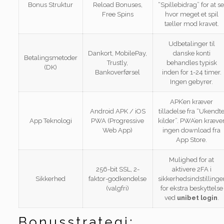
Bonus Struktur
Reload Bonuses,
“Spillebidrag” for at se
Free Spins
hvor meget et spil
tæller mod kravet.
Udbetalinger til
Dankort, MobilePay,
danske konti
Betalingsmetoder
Trustly,
behandles typisk
(DK)
Bankoverførsel
inden for 1-24 timer.
Ingen gebyrer.
APK’en kræver
Android APK / iOS
tilladelse fra “Ukendt
App Teknologi
PWA (Progressive
kilder”. PWA’en kræve
Web App)
ingen download fra
App Store.
Mulighed for at
256-bit SSL, 2-
aktivere 2FA i
Sikkerhed
faktor-godkendelse
sikkerhedsindstillinge
(valgfri)
for ekstra beskyttelse
ved
unibet login
.
Bonusstrategi: