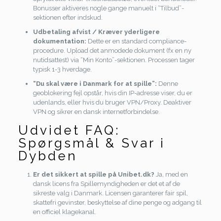
Bonusser aktiveres nogle gange manuelt i “Tilbud”-
sektionen efter indskud.
Udbetaling afvist / Kræver yderligere
dokumentation:
Dette er en standard compliance-
procedure. Upload det anmodede dokument (fx en ny
nutidsattest) via “Min Konto”-sektionen. Processen tager
typisk 1-3 hverdage.
“Du skal være i Danmark for at spille”:
Denne
geoblokering fejl opstår, hvis din IP-adresse viser, du er
udenlands, eller hvis du bruger VPN/Proxy. Deaktiver
VPN og sikrer en dansk internetforbindelse.
Udvidet FAQ:
Spørgsmål & Svar i
Dybden
Er det sikkert at spille på Unibet.dk?
Ja, med en
dansk licens fra Spillemyndigheden er det et af de
sikreste valg i Danmark. Licensen garanterer fair spil,
skattefri gevinster, beskyttelse af dine penge og adgang til
en officiel klagekanal.