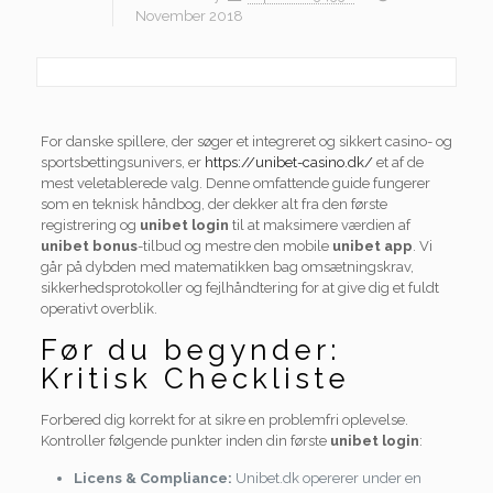
November 2018
For danske spillere, der søger et integreret og sikkert casino- og
sportsbettingsunivers, er
https://unibet-casino.dk/
et af de
mest veletablerede valg. Denne omfattende guide fungerer
som en teknisk håndbog, der dekker alt fra den første
registrering og
unibet login
til at maksimere værdien af
unibet bonus
-tilbud og mestre den mobile
unibet app
. Vi
går på dybden med matematikken bag omsætningskrav,
sikkerhedsprotokoller og fejlhåndtering for at give dig et fuldt
operativt overblik.
Før du begynder:
Kritisk Checkliste
Forbered dig korrekt for at sikre en problemfri oplevelse.
Kontroller følgende punkter inden din første
unibet login
:
Licens & Compliance:
Unibet.dk opererer under en