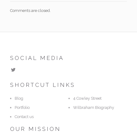
Comments are closed.
SOCIAL MEDIA
SHORTCUT LINKS
Blog
4 Cowley Street
Portfolio
Wilbraham Biography
Contact us
OUR MISSION