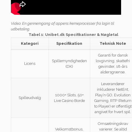
Video: En gennemgang af appens kerneprocesser fra login til
udbetaling.
Tabel 1: Unibet.dk Specifikationer & Nøgletal
Kategori
Specifikation
Teknisk Note
Garanti for dansk
Spillemyndigheden
lovgivning, skattefri
Licens
(DK)
gevinster, 18-års
aldersgrænse.
Leverandører
inkluderer NetEnt,
1000+ Slots, 50+
Play’n GO, Evolution
Spilleudvalg
Live Casino Borde
Gaming. RTP (Return
to Player) er offentligt
angivet for hvert spil.
Omsætningskrav
Velkomstbonus,
varierer. Se altid