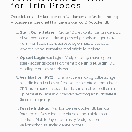
for-Trin Proces
Oprettelsen af din konto er den fundamentale første handling.
Processen er designet til at være sikker og DK-godkendt.
Start Oprettelsen:
Klik på “Opret konto” på forsiden. Du
bliver bedt om at indtaste personlige oplysninger: CPR-
nummer, fulde navn, adresse og e-mail. Disse data
krydstjekkes automatisk mod officielle registre.
Opsæt Login-detaljer:
Vælg et brugernavn og en
stærk adgangskode til dit fremtidige
unibet login
. Du
modtager en bekræftelsesmail.
Verifikation (KYC):
For at aktivere ind- og udbetalinger
skal din identitet bekræftes. Dette sker ofte automatisk via
CPR-nummeret. I visse tilfælde kan du blive bedt om at
uploade et billede af dit pas/kørekort og en nutidsattest
(fx en el-regning).
Første Indskud:
Når kontoen er godkendt, kan du
foretage dit første indskud via betalingsmidler som
Dankort, MobilePay, eller Trustly. Vælg evt. en
velkomstbonus under denne proces.