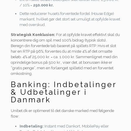
/ 10% =
250.000 kr.
Dette reducerer husets forventede fordel (House Edge)
markant, hvilket gør det stort set umuligt at opfylde kravet
med overskud.
Strategisk Konklusion:
For at opfylde kravet effektivt skal du
koncentrere dig om spil med 100% bidrag (typisk slots).
Beregn din forventede tab baseret på spillets RTP. Hvis et slot
har en RTP på 96%, forventes du at miste 4% af det omsatte
beløb. 4% af 25.000 kr. = ca. 1.000 kr. Sammenlignet med din
oprindelige bonus på 500 kr., viser det, at bonussen ikke er
“gratis penge”, men en forlænget spilletid med en forventet
omkostning.
Banking: Indbetalinger
& Udbetalinger i
Danmark
Unibet.dk er optimeret til det danske marked med følgende
flow:
Indbetaling:
Instant med Dankort, MobilePay eller