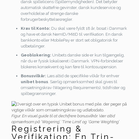
dansk spillelicens (Spillemyndigheden). Det betyder
automatisk skattefrie gevinster, dansk kundeservice og
overholdelse af strenge danske
forbrugerbeskyttelsesregler.
Krav til Konto:
Du skal være fyldt 18 år, bosat i Danmark
og have et dansk NemID/MitID til verifikation. En dansk
bankkonto eller MobilePay er stort set obligatorisk for
udbetalinger.
Geoblokering:
Unibets danske side er kun tilgængelig,
når du er fysisk lokaliseret i Danmark. VPN-forbindelser
blokeres konsekvent og kan føre til kontosuspension.
Bonusvilkår:
Læs altid de specifikke vilkår for enhver
unibet bonus
. Særlig opmærksomhed skal gives til
omsætningskrav (Wagering Requirements), tidsfrister og
spilbegrænsninger.
Figur: En visuel guide til at dechifrere bonusvilkår. Vær altid
opmærksom på ‘Wagering’, ‘Time Limit’ og ‘Game Weighting’.
Registrering &
Verifikation: En Trin-