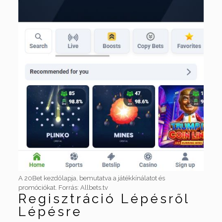
A 20Bet kezdőlapja, bemutatva a játékkínálatot és
promóciókat. Forrás: Allbets.tv
Regisztráció Lépésről
Lépésre