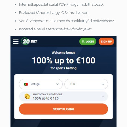
Internetkapcsolat stabil (Wi-Fi vagy mobilhálózat).
Eszközöd (Android vagy iOS) frissítve van.
Van érvényes e-mail címed és bankkártyád befizetéshez.
Ismered a helyi szerencsejáték-törvényeket.