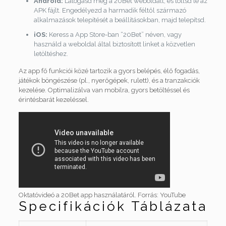
Android:
Látogasd meg a 20Bet weboldalt, és töltsd le az
APK fájlt. Engedélyezd a harmadik féltől származó
alkalmazások telepítését a beállításokban, majd telepítsd.
iOS:
Keress a App Store-ban “20Bet” néven, vagy
használd a weboldal által biztosított linket a közvetlen
letöltéshez.
Az app fő funkciói közé tartozik a gyors belépés, élő fogadás,
játékok böngészése (pl., nyerőgépek, rulett), és a tranzakciók
kezelése. Optimalizálva van mobilra, gyors betöltéssel és
érintésbarát kezeléssel.
Oktatóvideó a 20Bet app használatáról. Forrás: YouTube
Specifikációk Táblázata