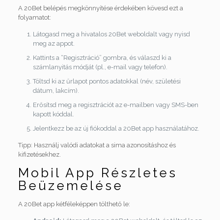
A 20Bet belépés megkönnyítése érdekében kövesd ezt a
folyamatot:
Látogasd meg a hivatalos 20Bet weboldalt vagy nyisd
meg az appot.
Kattints a “Regisztráció” gombra, és válaszd ki a
számlanyitás módját (pl., e-mail vagy telefon).
Töltsd ki az űrlapot pontos adatokkal (név, születési
dátum, lakcím).
Erősítsd meg a regisztrációt az e-mailben vagy SMS-ben
kapott kóddal.
Jelentkezz be az új fiókoddal a 20Bet app használatához.
Tipp: Használj valódi adatokat a sima azonosításhoz és
kifizetésekhez.
Mobil App Részletes
Beüzemelése
A 20Bet app kétféleképpen tölthető le: