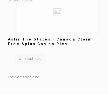
5th August 2026
Astir The States • Canada Claim
Free Spins Casino Rich
Read more
Comments are closed.