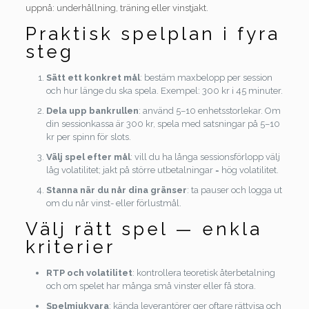
uppnå: underhållning, träning eller vinstjakt.
Praktisk spelplan i fyra
steg
Sätt ett konkret mål
: bestäm maxbelopp per session
och hur länge du ska spela. Exempel: 300 kr i 45 minuter.
Dela upp bankrullen
: använd 5–10 enhetsstorlekar. Om
din sessionkassa är 300 kr, spela med satsningar på 5–10
kr per spinn för slots.
Välj spel efter mål
: vill du ha långa sessionsförlopp välj
låg volatilitet; jakt på större utbetalningar = hög volatilitet.
Stanna när du når dina gränser
: ta pauser och logga ut
om du når vinst- eller förlustmål.
Välj rätt spel — enkla
kriterier
RTP och volatilitet
: kontrollera teoretisk återbetalning
och om spelet har många små vinster eller få stora.
Spelmjukvara
: kända leverantörer ger oftare rättvisa och