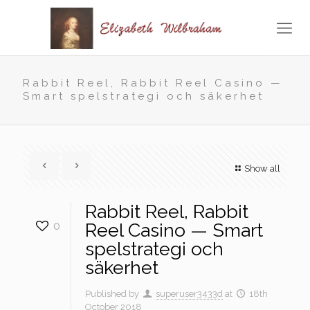
Rabbit Reel, Rabbit Reel Casino —
Smart spelstrategi och säkerhet
Show all
Rabbit Reel, Rabbit
0
Reel Casino — Smart
spelstrategi och
säkerhet
Published by
superuser3433d
at
18th
October 2018