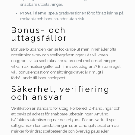
snabbare utbetalningar.
Prova i demo
: spela gratisversionen först för att känna på
mekanik och bonusrundor utan risk.
Bonus- och
uttagsfällor
Bonuserbjudanden kan se lockande ut men innehåller ofta
omsättningskrav och spelbegränsningar. Läs villkoren
noggrant: vilka spel räknas 100 procent mot omsättningen,
vilka maxinsatser gäller och finns det tidsgräns? En tumregel:
välj bonus endast om omsättningskravet är rimligt i
förhållande till bonusbeloppet.
Säkerhet, verifiering
och ansvar
Verifikation är standard för uttag. Förbered ID-handlingar och
ett bevis på adress för snabbare utbetalningar. Använd
tvåfaktorsautentisering när det erbjuds. För ansvarfullt spel:
sätt gränser i kontoinställningarna, använd självtestet om du
märker förändrat spelbeteende och överväg paus eller