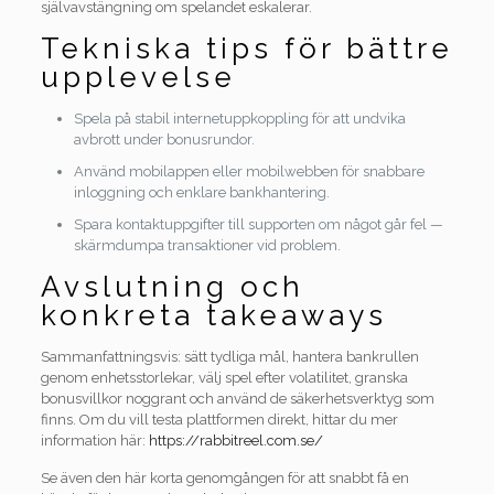
självavstängning om spelandet eskalerar.
Tekniska tips för bättre
upplevelse
Spela på stabil internetuppkoppling för att undvika
avbrott under bonusrundor.
Använd mobilappen eller mobilwebben för snabbare
inloggning och enklare bankhantering.
Spara kontaktuppgifter till supporten om något går fel —
skärmdumpa transaktioner vid problem.
Avslutning och
konkreta takeaways
Sammanfattningsvis: sätt tydliga mål, hantera bankrullen
genom enhetsstorlekar, välj spel efter volatilitet, granska
bonusvillkor noggrant och använd de säkerhetsverktyg som
finns. Om du vill testa plattformen direkt, hittar du mer
information här:
https://rabbitreel.com.se/
Se även den här korta genomgången för att snabbt få en