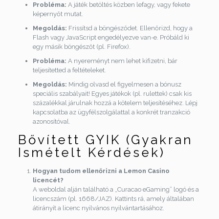
Probléma:
A játék betöltés közben lefagy, vagy fekete
képernyőt mutat.
Megoldás:
Frissítsd a böngésződet. Ellenőrizd, hogy a
Flash vagy JavaScript engedélyezve van-e. Próbáld ki
egy másik böngészőt (pl. Firefox).
Probléma:
A nyereményt nem lehet kifizetni, bár
teljesítetted a feltételeket.
Megoldás:
Mindig olvasd el figyelmesen a bónusz
speciális szabályait! Egyes játékok (pl. rulettek) csak kis
százalékkal járulnak hozzá a kötelem teljesítéséhez. Lépj
kapcsolatba az ügyfélszolgálattal a konkrét tranzakció
azonosítóval.
Bővített GYIK (Gyakran
Ismételt Kérdések)
Hogyan tudom ellenőrizni a Lemon Casino
licencét?
A weboldal alján található a „Curacao eGaming” logó és a
licencszám (pl. 1668/JAZ). Kattints rá, amely általában
átirányít a licenc nyilvános nyilvántartásához.