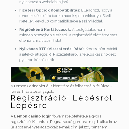
nyilatkozat a weboldal alján).
Fizetési Opciók Kompatibilitás:
Ellenőrizd, hogy a
rendelkezésre álló banki módok (pl. bankkártya, Skrill,
Neteller, Revolut) kompatibilisek-e a számláddal.
Régiónkénti Korlátozások:
A szolgáltatás nem
minden országban elérhető. A regisztráció előtt érdemes
ellenőrizni a tilalmi listát.
Nyilvános RTP (Visszatérési Ráta):
Keress információt
a játékok átlagos RTP százalékáról; a felelős kaszinók ezt
gyakran közzéteszik.
A Lemon Casino vizuális identitása és felhasználói felülete –
forrás: hivatalos anyagok.
Regisztráció: Lépésről
Lépésre
A
Lemon casino login
folyamat előfeltétele a gyors
regisztráció. Kattints a „Regisztráció” gombra, majd töltsd ki az
űrlapot érvényes adatokkal: e-mail cím, jelszó, pénznem