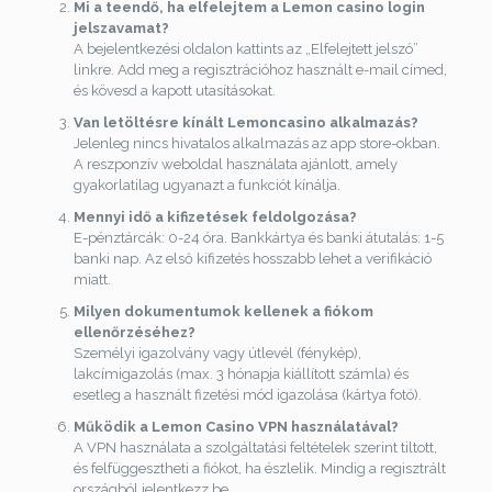
Mi a teendő, ha elfelejtem a
Lemon casino login
jelszavamat?
A bejelentkezési oldalon kattints az „Elfelejtett jelszó”
linkre. Add meg a regisztrációhoz használt e-mail címed,
és kövesd a kapott utasításokat.
Van letöltésre kínált Lemoncasino alkalmazás?
Jelenleg nincs hivatalos alkalmazás az app store-okban.
A reszponzív weboldal használata ajánlott, amely
gyakorlatilag ugyanazt a funkciót kínálja.
Mennyi idő a kifizetések feldolgozása?
E-pénztárcák: 0-24 óra. Bankkártya és banki átutalás: 1-5
banki nap. Az első kifizetés hosszabb lehet a verifikáció
miatt.
Milyen dokumentumok kellenek a fiókom
ellenőrzéséhez?
Személyi igazolvány vagy útlevél (fénykép),
lakcímigazolás (max. 3 hónapja kiállított számla) és
esetleg a használt fizetési mód igazolása (kártya fotó).
Működik a Lemon Casino VPN használatával?
A VPN használata a szolgáltatási feltételek szerint tiltott,
és felfüggesztheti a fiókot, ha észlelik. Mindig a regisztrált
országból jelentkezz be.