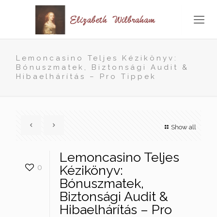
Lemoncasino Teljes Kézikönyv:
Bónuszmatek, Biztonsági Audit &
Hibaelhárítás – Pro Tippek
Show all
Lemoncasino Teljes
0
Kézikönyv:
Bónuszmatek,
Biztonsági Audit &
Hibaelhárítás – Pro