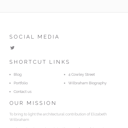
SOCIAL MEDIA
SHORTCUT LINKS
Blog
4 Cowley Street
Portfolio
Wilbraham Biography
Contact us
OUR MISSION
To bring to light the architectural contribution of Elizabeth
Wilbraham