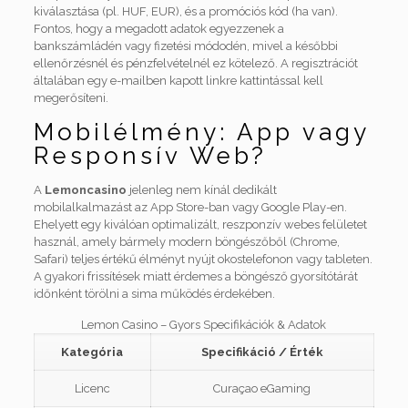
kiválasztása (pl. HUF, EUR), és a promóciós kód (ha van).
Fontos, hogy a megadott adatok egyezzenek a
bankszámládén vagy fizetési módodén, mivel a későbbi
ellenőrzésnél és pénzfelvételnél ez kötelező. A regisztrációt
általában egy e-mailben kapott linkre kattintással kell
megerősíteni.
Mobilélmény: App vagy
Responsív Web?
A
Lemoncasino
jelenleg nem kínál dedikált
mobilalkalmazást az App Store-ban vagy Google Play-en.
Ehelyett egy kiválóan optimalizált, reszponzív webes felületet
használ, amely bármely modern böngészőből (Chrome,
Safari) teljes értékű élményt nyújt okostelefonon vagy tableten.
A gyakori frissítések miatt érdemes a böngésző gyorsítótárát
időnként törölni a sima működés érdekében.
Lemon Casino – Gyors Specifikációk & Adatok
Kategória
Specifikáció / Érték
Licenc
Curaçao eGaming