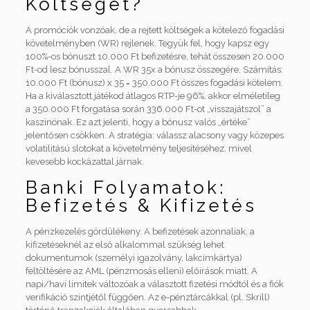
Költséget?
A promóciók vonzóak, de a rejtett költségek a kötelező fogadási
követelményben (WR) rejlenek. Tegyük fel, hogy kapsz egy
100%-os bónuszt 10.000 Ft befizetésre, tehát összesen 20.000
Ft-od lesz bónusszal. A WR 35x a bónusz összegére. Számítás:
10.000 Ft (bónusz) x 35 = 350.000 Ft összes fogadási kötelem.
Ha a kiválasztott játékod átlagos RTP-je 96%, akkor elméletileg
a 350.000 Ft forgatása során 336.000 Ft-ot „visszajátszol” a
kaszinónak. Ez azt jelenti, hogy a bónusz valós „értéke”
jelentősen csökken. A stratégia: válassz alacsony vagy közepes
volatilitású slotokat a követelmény teljesítéséhez, mivel
kevesebb kockázattal járnak.
Banki Folyamatok:
Befizetés & Kifizetés
A pénzkezelés gördülékeny. A befizetések azonnaliak, a
kifizetéseknél az első alkalommal szükség lehet
dokumentumok (személyi igazolvány, lakcímkártya)
feltöltésére az AML (pénzmosás elleni) előírások miatt. A
napi/havi limitek változóak a választott fizetési módtól és a fiók
verifikáció szintjétől függően. Az e-pénztárcákkal (pl. Skrill)