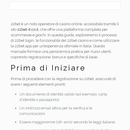
22bet è un noto operatore di casino online, accessibile tramite il
sito
22bet-it.co.it
, che offre una piattaforma completa per
scommesse e giochi. In questa guida, esploreremo il processo
di 22bet login, le funzionalità del 22bet casino e come utilizzare
la 22bet app per un’esperienza ottimale in Italia. Questo
manuale fornisce una panoramica pratica per nuovi utenti,
coprendo registrazione, bonus e specifiche di base.
Prima di Iniziare
Prima di procedere con la registrazione su 22bet, assicurati di
avere i seguenti elementi pronti:
Un documento di identità valido (ad esempio, carta
d’identità o passaporto).
Un indirizzo email attivo per la verifica e le
comunicazioni.
Essere maggiorenne (18+ anni) secondo le leggi italiane.