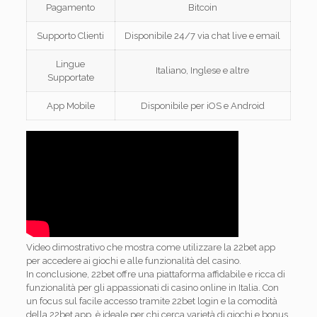
Pagamento
Bitcoin
Supporto Clienti
Disponibile 24/7 via chat live e email
Lingue
Italiano, Inglese e altre
Supportate
App Mobile
Disponibile per iOS e Android
Video dimostrativo che mostra come utilizzare la 22bet app
per accedere ai giochi e alle funzionalità del casino.
In conclusione, 22bet offre una piattaforma affidabile e ricca di
funzionalità per gli appassionati di casino online in Italia. Con
un focus sul facile accesso tramite 22bet login e la comodità
della 22bet app, è ideale per chi cerca varietà di giochi e bonus