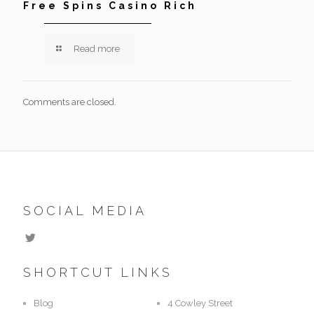
Free Spins Casino Rich
Read more
Comments are closed.
SOCIAL MEDIA
SHORTCUT LINKS
Blog
4 Cowley Street