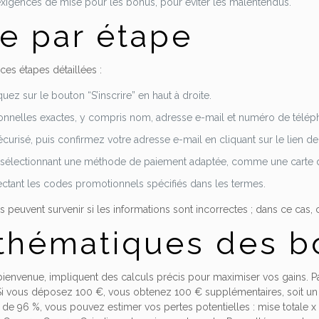
xigences de mise pour les bonus, pour éviter les malentendus.
pe par étape
ces étapes détaillées :
iquez sur le bouton “S’inscrire” en haut à droite.
sonnelles exactes, y compris nom, adresse e-mail et numéro de télép
curisé, puis confirmez votre adresse e-mail en cliquant sur le lien de 
 sélectionnant une méthode de paiement adaptée, comme une carte de
ctant les codes promotionnels spécifiés dans les termes.
 peuvent survenir si les informations sont incorrectes ; dans ce cas,
athématiques des 
 bienvenue, impliquent des calculs précis pour maximiser vos gains
i vous déposez 100 €, vous obtenez 100 € supplémentaires, soit un s
e 96 %, vous pouvez estimer vos pertes potentielles : mise totale x (