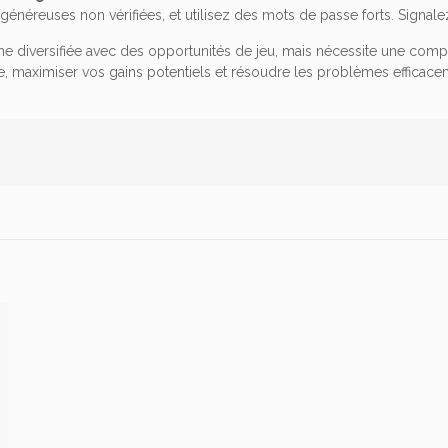
p généreuses non vérifiées, et utilisez des mots de passe forts. Signale
rme diversifiée avec des opportunités de jeu, mais nécessite une comp
ce, maximiser vos gains potentiels et résoudre les problèmes effica