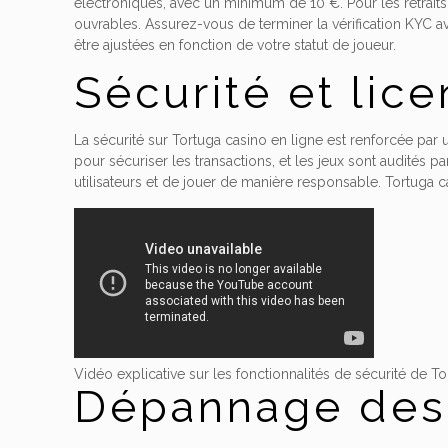
électroniques, avec un minimum de 10 €. Pour les retraits,
ouvrables. Assurez-vous de terminer la vérification KYC av
être ajustées en fonction de votre statut de joueur.
Sécurité et lic
La sécurité sur Tortuga casino en ligne est renforcée par
pour sécuriser les transactions, et les jeux sont audités pa
utilisateurs et de jouer de manière responsable. Tortuga 
Vidéo explicative sur les fonctionnalités de sécurité de To
Dépannage des