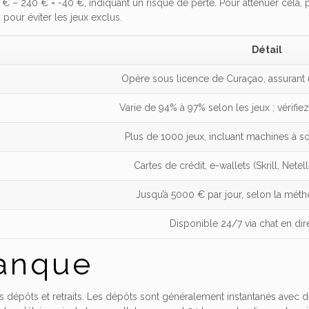
 € – 240 € = -40 €, indiquant un risque de perte. Pour atténuer cela,
 pour éviter les jeux exclus.
Détail
Opère sous licence de Curaçao, assurant 
Varie de 94% à 97% selon les jeux ; vérifiez
Plus de 1000 jeux, incluant machines à sou
Cartes de crédit, e-wallets (Skrill, Nete
Jusqu’à 5000 € par jour, selon la méthod
Disponible 24/7 via chat en dire
anque
s dépôts et retraits. Les dépôts sont généralement instantanés avec