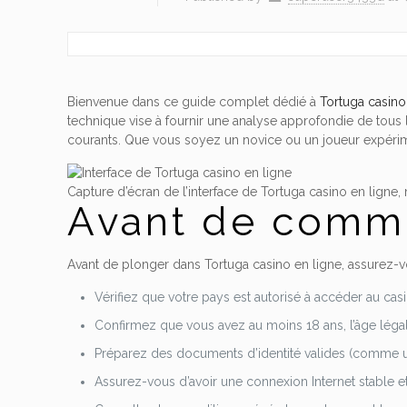
Bienvenue dans ce guide complet dédié à
Tortuga casino
technique vise à fournir une analyse approfondie de tous l
courants. Que vous soyez un novice ou un joueur expérime
Capture d’écran de l’interface de Tortuga casino en ligne,
Avant de comm
Avant de plonger dans Tortuga casino en ligne, assurez-vo
Vérifiez que votre pays est autorisé à accéder au cas
Confirmez que vous avez au moins 18 ans, l’âge légal 
Préparez des documents d’identité valides (comme u
Assurez-vous d’avoir une connexion Internet stable e