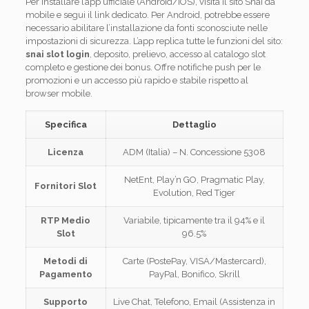
Per installare l’app ufficiale (Android/iOS), visita il sito Snai da
mobile e segui il link dedicato. Per Android, potrebbe essere
necessario abilitare l’installazione da fonti sconosciute nelle
impostazioni di sicurezza. L’app replica tutte le funzioni del sito:
snai slot login
, deposito, prelievo, accesso al catalogo slot
completo e gestione dei bonus. Offre notifiche push per le
promozioni e un accesso più rapido e stabile rispetto al
browser mobile.
Specifica
Dettaglio
Licenza
ADM (Italia) – N. Concessione 5308
NetEnt, Play’n GO, Pragmatic Play,
Fornitori Slot
Evolution, Red Tiger
RTP Medio
Variabile, tipicamente tra il 94% e il
Slot
96.5%
Metodi di
Carte (PostePay, VISA/Mastercard),
Pagamento
PayPal, Bonifico, Skrill
Supporto
Live Chat, Telefono, Email (Assistenza in