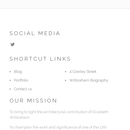
SOCIAL MEDIA
SHORTCUT LINKS
Blog
4 Cowley Street
Portfolio
Wilbraham Biography
Contact us
OUR MISSION
To bring to light the architectural contribution of Elizabeth
Wilbraham
To champion the work and significance of one of the 17th