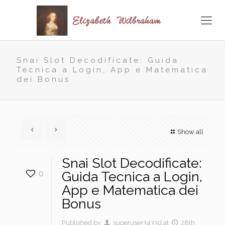
Snai Slot Decodificate: Guida
Tecnica a Login, App e Matematica
dei Bonus
Show all
Snai Slot Decodificate:
0
Guida Tecnica a Login,
App e Matematica dei
Bonus
Published by
superuser3433d
at
28th