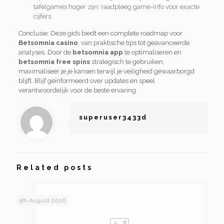
tafelgames hoger zijn; raadpleeg game-info voor exacte
cijfers.
Conclusie: Deze gids biedt een complete roadmap voor
Betsomnia casino
, van praktische tips tot geavanceerde
analyses. Door de
betsomnia app
te optimaliseren en
betsomnia free spins
strategisch te gebruiken,
maximaliseer je je kansen terwijl je veiligheid gewaarborgd
blijft. Blijf geïnformeerd over updates en speel
verantwoordelijk voor de beste ervaring.
superuser3433d
Related posts
5th August 2026