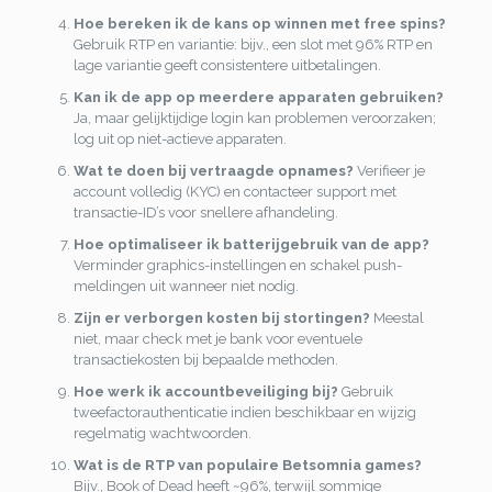
Hoe bereken ik de kans op winnen met free spins?
Gebruik RTP en variantie: bijv., een slot met 96% RTP en
lage variantie geeft consistentere uitbetalingen.
Kan ik de app op meerdere apparaten gebruiken?
Ja, maar gelijktijdige login kan problemen veroorzaken;
log uit op niet-actieve apparaten.
Wat te doen bij vertraagde opnames?
Verifieer je
account volledig (KYC) en contacteer support met
transactie-ID’s voor snellere afhandeling.
Hoe optimaliseer ik batterijgebruik van de app?
Verminder graphics-instellingen en schakel push-
meldingen uit wanneer niet nodig.
Zijn er verborgen kosten bij stortingen?
Meestal
niet, maar check met je bank voor eventuele
transactiekosten bij bepaalde methoden.
Hoe werk ik accountbeveiliging bij?
Gebruik
tweefactorauthenticatie indien beschikbaar en wijzig
regelmatig wachtwoorden.
Wat is de RTP van populaire Betsomnia games?
Bijv., Book of Dead heeft ~96%, terwijl sommige