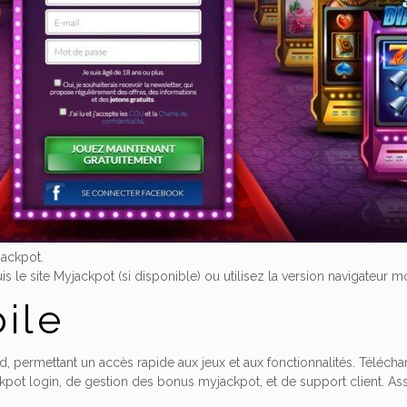
jackpot.
is le site Myjackpot (si disponible) ou utilisez la version navigateur m
ile
 permettant un accès rapide aux jeux et aux fonctionnalités. Télécharg
ackpot login, de gestion des bonus myjackpot, et de support client. As