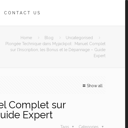
CONTACT US
Home
Blog
Uncategorised
Plongée Technique dans Myjackpot : Manuel Complet
sur l’Inscription, les Bonus et le Dépannage – Guide
Expert
Show all
el Complet sur
Guide Expert
Tags
Categories