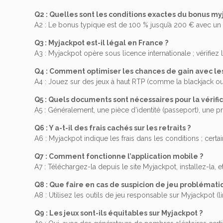
Q2 : Quelles sont les conditions exactes du bonus m
A2 : Le bonus typique est de 100 % jusqu’à 200 € avec un w
Q3 : Myjackpot est-il légal en France ?
A3 : Myjackpot opère sous licence internationale ; vérifiez 
Q4 : Comment optimiser les chances de gain avec le
A4 : Jouez sur des jeux à haut RTP (comme la blackjack ou 
Q5 : Quels documents sont nécessaires pour la vérific
A5 : Généralement, une pièce d’identité (passeport), une p
Q6 : Y a-t-il des frais cachés sur les retraits ?
A6 : Myjackpot indique les frais dans les conditions ; cert
Q7 : Comment fonctionne l’application mobile ?
A7 : Téléchargez-la depuis le site Myjackpot, installez-la, 
Q8 : Que faire en cas de suspicion de jeu problémati
A8 : Utilisez les outils de jeu responsable sur Myjackpot 
Q9 : Les jeux sont-ils équitables sur Myjackpot ?