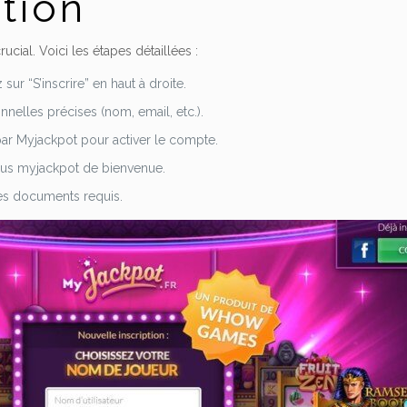
ption
cial. Voici les étapes détaillées :
 sur “S’inscrire” en haut à droite.
nelles précises (nom, email, etc.).
par Myjackpot pour activer le compte.
nus myjackpot de bienvenue.
les documents requis.