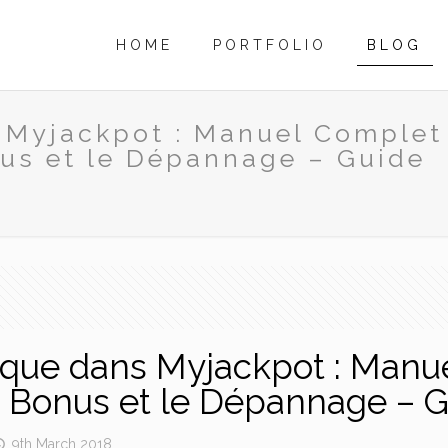
HOME
PORTFOLIO
BLOG
 Myjackpot : Manuel Complet
onus et le Dépannage – Guide
que dans Myjackpot : Manu
les Bonus et le Dépannage – 
9th March 2018