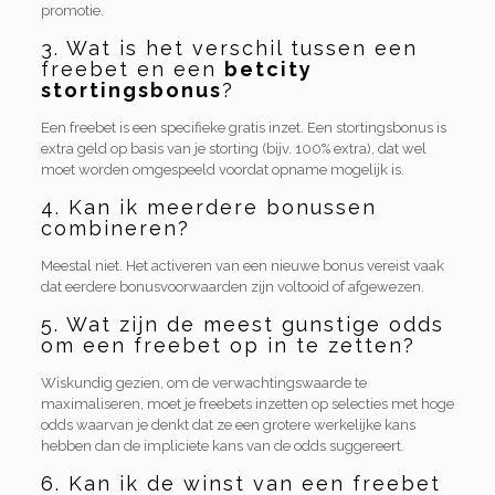
promotie.
3. Wat is het verschil tussen een
freebet en een
betcity
stortingsbonus
?
Een freebet is een specifieke gratis inzet. Een stortingsbonus is
extra geld op basis van je storting (bijv. 100% extra), dat wel
moet worden omgespeeld voordat opname mogelijk is.
4. Kan ik meerdere bonussen
combineren?
Meestal niet. Het activeren van een nieuwe bonus vereist vaak
dat eerdere bonusvoorwaarden zijn voltooid of afgewezen.
5. Wat zijn de meest gunstige odds
om een freebet op in te zetten?
Wiskundig gezien, om de verwachtingswaarde te
maximaliseren, moet je freebets inzetten op selecties met hoge
odds waarvan je denkt dat ze een grotere werkelijke kans
hebben dan de impliciete kans van de odds suggereert.
6. Kan ik de winst van een freebet