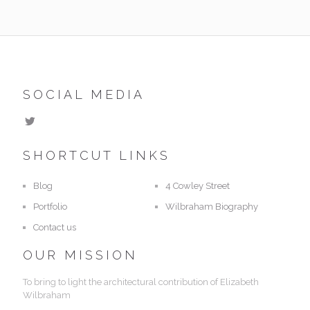
SOCIAL MEDIA
SHORTCUT LINKS
Blog
4 Cowley Street
Portfolio
Wilbraham Biography
Contact us
OUR MISSION
To bring to light the architectural contribution of Elizabeth
Wilbraham