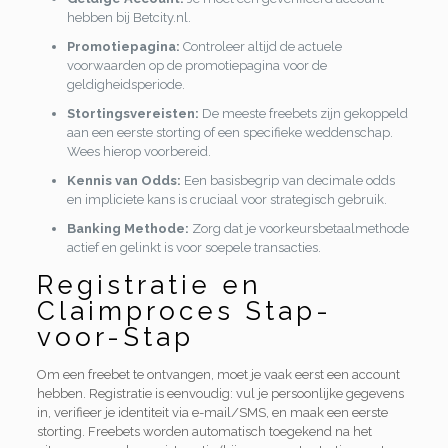
hebben bij Betcity.nl.
Promotiepagina:
Controleer altijd de actuele
voorwaarden op de promotiepagina voor de
geldigheidsperiode.
Stortingsvereisten:
De meeste freebets zijn gekoppeld
aan een eerste storting of een specifieke weddenschap.
Wees hierop voorbereid.
Kennis van Odds:
Een basisbegrip van decimale odds
en impliciete kans is cruciaal voor strategisch gebruik.
Banking Methode:
Zorg dat je voorkeursbetaalmethode
actief en gelinkt is voor soepele transacties.
Registratie en
Claimproces Stap-
voor-Stap
Om een freebet te ontvangen, moet je vaak eerst een account
hebben. Registratie is eenvoudig: vul je persoonlijke gegevens
in, verifieer je identiteit via e-mail/SMS, en maak een eerste
storting. Freebets worden automatisch toegekend na het