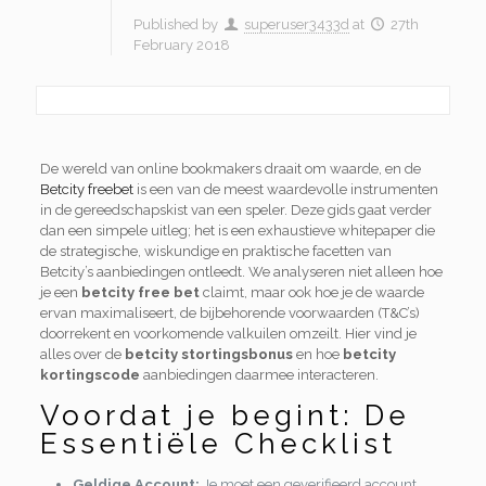
Published by
superuser3433d
at
27th
February 2018
De wereld van online bookmakers draait om waarde, en de
Betcity freebet
is een van de meest waardevolle instrumenten
in de gereedschapskist van een speler. Deze gids gaat verder
dan een simpele uitleg; het is een exhaustieve whitepaper die
de strategische, wiskundige en praktische facetten van
Betcity’s aanbiedingen ontleedt. We analyseren niet alleen hoe
je een
betcity free bet
claimt, maar ook hoe je de waarde
ervan maximaliseert, de bijbehorende voorwaarden (T&C’s)
doorrekent en voorkomende valkuilen omzeilt. Hier vind je
alles over de
betcity stortingsbonus
en hoe
betcity
kortingscode
aanbiedingen daarmee interacteren.
Voordat je begint: De
Essentiële Checklist
Geldige Account:
Je moet een geverifieerd account