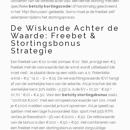
uitvoeren van de vereiste actie (bijv. een eerste storting met een
specifieke
betcity kortingscode
) of handmatig geactiveerd
in het ‘Mijn Bonussen’ gedeelte. Soms moet je de freebet zelf
selecteren tijdens het stortingsproces.
De Wiskunde Achter de
Waarde: Freebet &
Stortingsbonus
Strategie
Een freebet van €10 is niet zomaar €10. Stel, je krijgt een €5
freebet met de voorwaarde dat de winst wordt uitbetaald (de
inzet niet). Je plaatst deze op een odds van 4.0. Potentiële
winst = €5 * (4.0 – 1) = €15. De verwachtingswaarde (EV) hangt
af van de werkelijke kans van de selectie. Als je inschat dat de
werkelijke kans 30% (odds ~3.33) is, is de EV = (0.30 * €15) +
(0.70 * €0) = €4.50. Voor een
betcity stortingsbonus
zoals
“100% tot €100” met een omspeelvoorwaarde van 10x, moet
je €1000 inzetten voordat je kunt opnemen. Als je speelt op
spellen met een lage huisvoordeel (bijv. sport met 95% RTP),
verlies je theoretisch ~5% van €1000 = €50. De nettowaarde
van de bonus is dan €100 – €50 = €50. Het combineren van
een freebet met een stortingsbonus vereist zorgvuldige