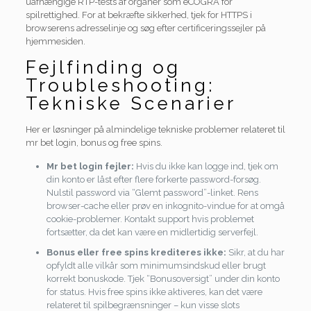
uafhængige RTP-tests af organer som eCOGRA for
spilrettighed. For at bekræfte sikkerhed, tjek for HTTPS i
browserens adresselinje og søg efter certificeringssejler på
hjemmesiden.
Fejlfinding og
Troubleshooting:
Tekniske Scenarier
Her er løsninger på almindelige tekniske problemer relateret til
mr bet login, bonus og free spins.
Mr bet login fejler:
Hvis du ikke kan logge ind, tjek om
din konto er låst efter flere forkerte password-forsøg.
Nulstil password via “Glemt password”-linket. Rens
browser-cache eller prøv en inkognito-vindue for at omgå
cookie-problemer. Kontakt support hvis problemet
fortsætter, da det kan være en midlertidig serverfejl.
Bonus eller free spins krediteres ikke:
Sikr, at du har
opfyldt alle vilkår som minimumsindskud eller brugt
korrekt bonuskode. Tjek “Bonusoversigt” under din konto
for status. Hvis free spins ikke aktiveres, kan det være
relateret til spilbegrænsninger – kun visse slots