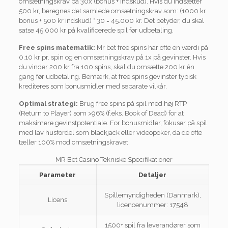
omsætningskrav på 30x (bonus + indskud). Hvis du indsætter
500 kr, beregnes det samlede omsætningskrav som: (1000 kr
bonus + 500 kr indskud) * 30 = 45.000 kr. Det betyder, du skal
satse 45.000 kr på kvalificerede spil før udbetaling.
Free spins matematik:
Mr bet free spins har ofte en værdi på
0,10 kr pr. spin og en omsætningskrav på 1x på gevinster. Hvis
du vinder 200 kr fra 100 spins, skal du omsætte 200 kr én
gang før udbetaling. Bemærk, at free spins gevinster typisk
krediteres som bonusmidler med separate vilkår.
Optimal strategi:
Brug free spins på spil med høj RTP
(Return to Player) som >96% (f.eks. Book of Dead) for at
maksimere gevinstpotentiale. For bonusmidler, fokuser på spil
med lav husfordel som blackjack eller videopoker, da de ofte
tæller 100% mod omsætningskravet.
MR Bet Casino Tekniske Specifikationer
Parameter
Detaljer
Spillemyndigheden (Danmark),
Licens
licencenummer: 17548
1500+ spil fra leverandører som