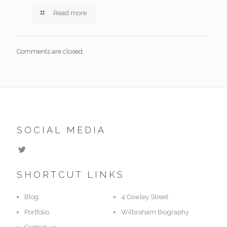
Read more
Comments are closed.
SOCIAL MEDIA
SHORTCUT LINKS
Blog
4 Cowley Street
Portfolio
Wilbraham Biography