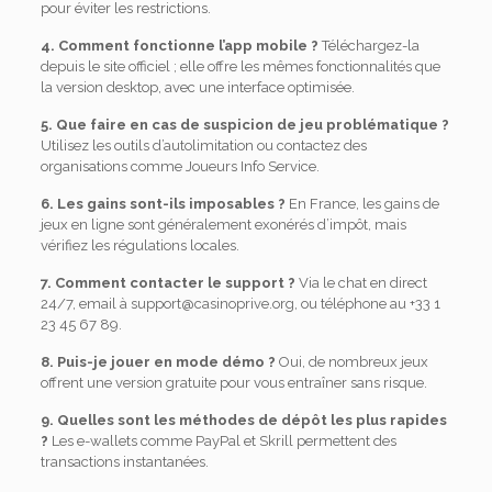
pour éviter les restrictions.
4. Comment fonctionne l’app mobile ?
Téléchargez-la
depuis le site officiel ; elle offre les mêmes fonctionnalités que
la version desktop, avec une interface optimisée.
5. Que faire en cas de suspicion de jeu problématique ?
Utilisez les outils d’autolimitation ou contactez des
organisations comme Joueurs Info Service.
6. Les gains sont-ils imposables ?
En France, les gains de
jeux en ligne sont généralement exonérés d’impôt, mais
vérifiez les régulations locales.
7. Comment contacter le support ?
Via le chat en direct
24/7, email à support@casinoprive.org, ou téléphone au +33 1
23 45 67 89.
8. Puis-je jouer en mode démo ?
Oui, de nombreux jeux
offrent une version gratuite pour vous entraîner sans risque.
9. Quelles sont les méthodes de dépôt les plus rapides
?
Les e-wallets comme PayPal et Skrill permettent des
transactions instantanées.