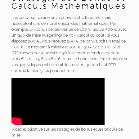
Calculs Mathématiques
Les bonus sur casino privé peuvent être lucratifs, mais
nécessitent une compréhension des mathématiques. Par
exemple, un bonus de bienvenue de 100 % jusqu’à 500 € avec
un taux de mise (wagering) de 30x. Calcul du coût : si vous
déposez 200 €, vous recevez 200 € de bonus, soit un total de
400 €. Le montant à miser est 400 € * 30 = 12 000 €. Si le
RTP moyen des jeux est de 96 %, la perte attendue est de 12
000 € * (1 – 0.96) = 480 €. Ainsi, le bonus peut être rentable si
vos gains dépassent ce seuil. Incluez des jeux à haut RTP
comme la blackjack pour optimiser.
Vidéo explicative sur les stratégies de bonus et les calculs de
mise.