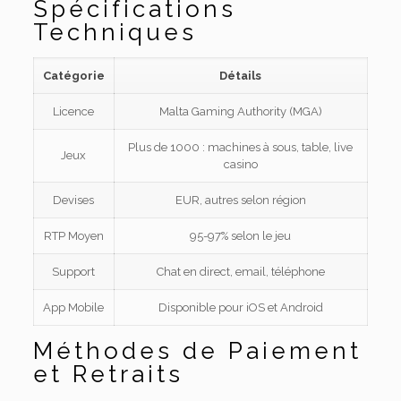
Spécifications
Techniques
Catégorie
Détails
Licence
Malta Gaming Authority (MGA)
Plus de 1000 : machines à sous, table, live
Jeux
casino
Devises
EUR, autres selon région
RTP Moyen
95-97% selon le jeu
Support
Chat en direct, email, téléphone
App Mobile
Disponible pour iOS et Android
Méthodes de Paiement
et Retraits