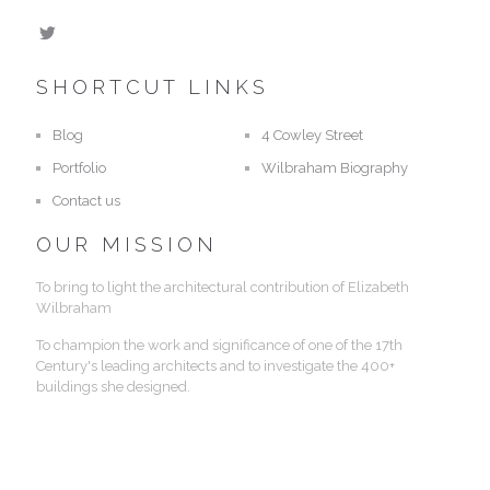
SHORTCUT LINKS
Blog
4 Cowley Street
Portfolio
Wilbraham Biography
Contact us
OUR MISSION
To bring to light the architectural contribution of Elizabeth
Wilbraham
To champion the work and significance of one of the 17th
Century's leading architects and to investigate the 400+
buildings she designed.