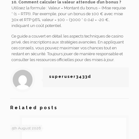
10. Comment calculer la valeur attendue d’un bonus ?
Utilisez la formule : Valeur = Montant du bonus – (Mise requise
* (1 – RTP)). Par exemple, pour un bonus de 100 € avec mise
30x et RTP 96%, valeur = 100 – (3000 * 0.04) = -20 €,
indiquant un coût potentiel.
Ce guide a couvert en détail les aspects techniques de casino
privé, des inscriptions aux stratégies avancées. En appliquant
ces conseils, vous pouvez maximiser vos chances tout en
restant en sécurité. Toujours jouer de manière responsable et
consulter les ressources officielles pour des mises à jour.
superuser3433d
Related posts
5th August 2026