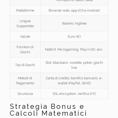
Piattaforme
Browser web, app iOS e Android
Lingue
Italiano, Inglese
Supportate
Valute
Euro (€)
Fornitori di
NetEnt, Microgaming, Play’n GO, ecc.
Giochi
Slot, blackjack, roulette, poker, giochi
Tipi di Giochi
live
Metodi di
Carta di credito, bonifico bancario, e-
Pagamento
wallet (PayPal, Skrill)
Sicurezza
SSL encryption, verifica KYC
Strategia Bonus e
Calcoli Matematici