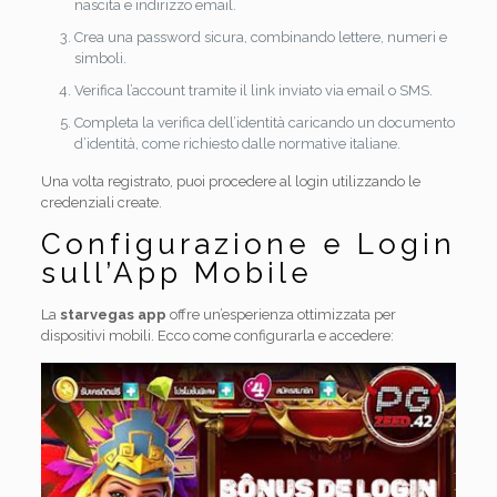
nascita e indirizzo email.
Crea una password sicura, combinando lettere, numeri e
simboli.
Verifica l’account tramite il link inviato via email o SMS.
Completa la verifica dell’identità caricando un documento
d’identità, come richiesto dalle normative italiane.
Una volta registrato, puoi procedere al login utilizzando le
credenziali create.
Configurazione e Login
sull’App Mobile
La
starvegas app
offre un’esperienza ottimizzata per
dispositivi mobili. Ecco come configurarla e accedere: