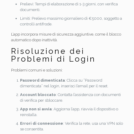
Prelievi: Tempi di elaborazione di 1-3 giorni, con verifica
documenti.
Limiti: Prelievo massimo giornaliero di €5000, soggetto a
controlli antifrode.
L’app incorpora misure di sicurezza aggiuntive, come il blocco
automatico dopo inattività.
Risoluzione dei
Problemi di Login
Problemi comuni e soluzioni:
Password dimenticata
: Clicca su “Password
dimenticata” nel login, inserisci l’email per il reset.
Account bloccato
: Contatta l’assistenza con documenti
di verifica per sbloccare.
App non si avvia
: Aggiorna l’app, riavvia il dispositivo o
reinstalla.
Errori di connessione
: Verifica la rete, usa una VPN solo
se consentita.