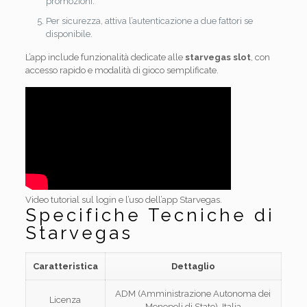
promozioni.
Per sicurezza, attiva l’autenticazione a due fattori se
disponibile.
L’app include funzionalità dedicate alle
starvegas slot
, con
accesso rapido e modalità di gioco semplificate.
Video tutorial sul login e l’uso dell’app Starvegas.
Specifiche Tecniche di
Starvegas
Caratteristica
Dettaglio
ADM (Amministrazione Autonoma dei
Licenza
Monopoli di Stato), Italia