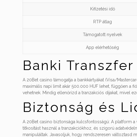
Kifizetési idő
RTP átlag
Támogatott nyelvek
App elérhetőség
Banki Transzfer
A 20Bet casino támogatja a bankkártyákat (Visa/Mastercard),
maximális napi limit akár 500.000 HUF lehet, függően a fi
vehetnek. Mindig ellenőrizd a tranzakciós díjakat, mivel 
Biztonság és L
A 20Bet casino biztonsága kulcsfontosságú: A platform a
titkosítást használ a tranzakciókhoz, és szigorú adatvédel
manipuláltak. Javasoljuk, hogy rendszeresen változtasd 