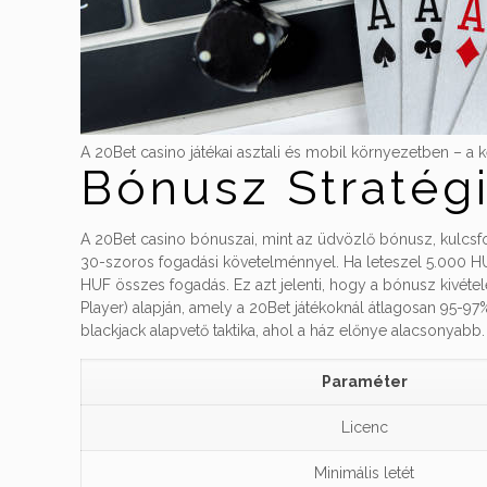
A 20Bet casino játékai asztali és mobil környezetben – a ké
Bónusz Stratég
A 20Bet casino bónuszai, mint az üdvözlő bónusz, kulcsf
30-szoros fogadási követelménnyel. Ha leteszel 5.000 H
HUF összes fogadás. Ez azt jelenti, hogy a bónusz kivéte
Player) alapján, amely a 20Bet játékoknál átlagosan 95-97
blackjack alapvető taktika, ahol a ház előnye alacsonyabb.
Paraméter
Licenc
Minimális letét