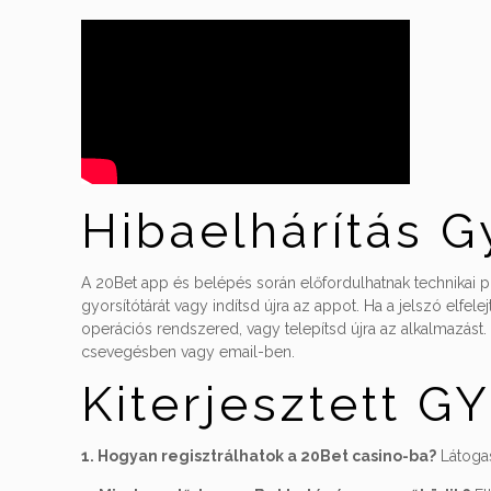
Hibaelhárítás G
A 20Bet app és belépés során előfordulhatnak technikai p
gyorsítótárát vagy indítsd újra az appot. Ha a jelszó elfele
operációs rendszered, vagy telepítsd újra az alkalmazást.
csevegésben vagy email-ben.
Kiterjesztett G
1. Hogyan regisztrálhatok a 20Bet casino-ba?
Látogas