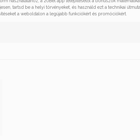
tform használatához, a 20Bet app telepítésétől a bónuszok matematik
jesen, tartsd be a helyi törvényeket, és használd ezt a technikai út
issítéseket a weboldalon a legújabb funkciókért és promóciókért.