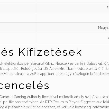
1
Magyar
 és Kifizetések
 elektronikus pénztárcákat (Skrill, Neteller) és banki átutalásokat. Kif
ók állapotától. Feldolgozási idő: Az elektronikus módszerek 24 órán b
ezek változhatnak – a 20Bet app-ban a pénzügyi részlegen találod ezek
icencelés
 Curacao Gaming Authority licencével működik, amely szabályozza a t
mi politika van érvényben. Az RTP (Return to Player) független auditokk
meg a jelszavad a 20Bet belépéshez, és kerüld a közösségi hálózatok