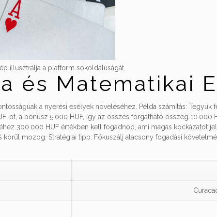
p illusztrálja a platform sokoldalúságát.
ia és Matematikai 
ontosságúak a nyerési esélyek növeléséhez. Példa számítás: Tegyük 
UF-ot, a bónusz 5.000 HUF, így az összes forgatható összeg 10.000 
léhez 300.000 HUF értékben kell fogadnod, ami magas kockázatot jele
% körül mozog. Stratégiai tipp: Fókuszálj alacsony fogadási követelmén
Curaca