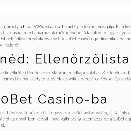
ban, amely a
https://20betcasino-hu.net/
platformot vizsgálja. Ez a ké
és biztonsági mechanizmusok működésébe. A tartalom magyar nyelven
 hibaelhárítási forgatókönyveket. A 20Bet casino egy dinamikus onlin
i hátterét.
néd: Ellenőrzőlista
etkezőkről: 1) Rendelkezel stabil internetkapcsolattal, 2) Ellenőrizte
l címed és bankkártyád vagy elektronikus pénztárca fiókod. Ezek elő
20Bet Casino-ba
 Lépésről lépésre: 1) Látogass el a 20Bet weboldalára, 2) Kattints a
ztrációt az email-ben kapott linkre kattintva, 5) Jelentkezz be a 20Bet
él.