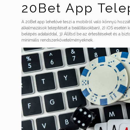
20Bet App Telep
A 20Bet app lehetővé teszi a mobilról való könnyű hozzáfé
alkalmazások telepítését a beállításokban), 2) iOS esetén
belépés adataiddal, 3) Állítsd be az értesítéseket és a b
minimális rendszerkövetelményeknek.