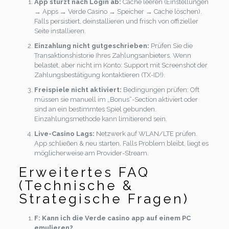
App stürzt nach Login ab:
Cache leeren (Einstellungen
→ Apps → Verde Casino → Speicher → Cache löschen).
Falls persistiert, deinstallieren und frisch von offizieller
Seite installieren.
Einzahlung nicht gutgeschrieben:
Prüfen Sie die
Transaktionshistorie Ihres Zahlungsanbieters. Wenn
belastet, aber nicht im Konto: Support mit Screenshot der
Zahlungsbestätigung kontaktieren (TX-ID!).
Freispiele nicht aktiviert:
Bedingungen prüfen: Oft
müssen sie manuell im „Bonus“-Section aktiviert oder
sind an ein bestimmtes Spiel gebunden.
Einzahlungsmethode kann limitierend sein.
Live-Casino Lags:
Netzwerk auf WLAN/LTE prüfen.
App schließen & neu starten. Falls Problem bleibt, liegt es
möglicherweise am Provider-Stream.
Erweitertes FAQ
(Technische &
Strategische Fragen)
F: Kann ich die Verde casino app auf einem PC
emulieren?