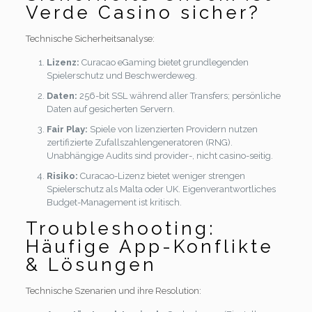
Verde Casino sicher?
Technische Sicherheitsanalyse:
Lizenz:
Curacao eGaming bietet grundlegenden
Spielerschutz und Beschwerdeweg.
Daten:
256-bit SSL während aller Transfers; persönliche
Daten auf gesicherten Servern.
Fair Play:
Spiele von lizenzierten Providern nutzen
zertifizierte Zufallszahlengeneratoren (RNG).
Unabhängige Audits sind provider-, nicht casino-seitig.
Risiko:
Curacao-Lizenz bietet weniger strengen
Spielerschutz als Malta oder UK. Eigenverantwortliches
Budget-Management ist kritisch.
Troubleshooting:
Häufige App-Konflikte
& Lösungen
Technische Szenarien und ihre Resolution: