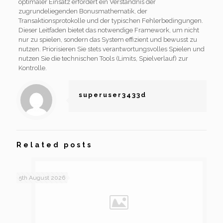
optimaler Einsatz erfordert ein Verständnis der
zugrundeliegenden Bonusmathematik, der
Transaktionsprotokolle und der typischen Fehlerbedingungen.
Dieser Leitfaden bietet das notwendige Framework, um nicht
nur zu spielen, sondern das System effizient und bewusst zu
nutzen. Priorisieren Sie stets verantwortungsvolles Spielen und
nutzen Sie die technischen Tools (Limits, Spielverlauf) zur
Kontrolle.
superuser3433d
Related posts
5th August 2026