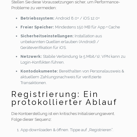
Stellen Sie diese Voraussetzungen sicher, um Performance-
Probleme zu vermeiden:
Betriebssystem:
Android 8.0+ / iOS 12.0+
Freier Speicher:
Mindestens 150 MB für App + Cache
Sicherheitseinstellungen:
Installation aus
unbekannten Quellen erlauben (Android) /
Geräteverifikation für iOS.
Netzwerk:
Stabile Verbindung (≥ 5 Mbit/s); VPN kann zu
Login-Konflikten führen.
Kontodokumente:
Bereithalten von Personalausweis &
aktuellem Zahlungsnachweis für verifizierte
Transaktionen.
Registrierung: Ein
protokollierter Ablauf
Die Kontoerstellung ist ein kritisches Initialisierungsevent.
Folge dieser Sequenz:
App downloaden & öffnen. Tippe auf „Registrieren“.