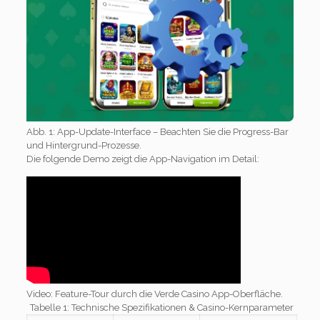
Abb. 1: App-Update-Interface – Beachten Sie die Progress-Bar
und Hintergrund-Prozesse.
Die folgende Demo zeigt die App-Navigation im Detail:
Video: Feature-Tour durch die Verde Casino App-Oberfläche.
Tabelle 1: Technische Spezifikationen & Casino-Kernparameter