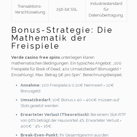
Industriestandard
Transaktions-
256-bit SSL
für
Verschlüsselung
Datenübertragung.
Bonus-Strategie: Die
Mathematik der
Freispiele
Verde casino free spins
unterliegen klaren
mathematischen Bedingungen. Ein typisches Angebot: „100
Freispiele für Book of Dead, 40x Umsatzbedarf (Bonusgeld +
Einzahlung), Max. Betrag 5€ pro Spin“. Berechnungsbeispiel:
Annahme:
100 Freispiele à 0,10€ Nennwert = 10€
Bonusgeld.
Umsatzbedarf:
10€ Bonus x 40 = 400€ müssen auf
Slots gesetzt werden.
Erwarteter Verlust (Theoretisch):
Bei einem Slot-RTP
von 96% beträgt der Hausvorteil 4%. Erwarteter Verlust =
400€ * 4% = 16€.
Break-Even-Punkt:
Ihr Gesamtgewinn aus den