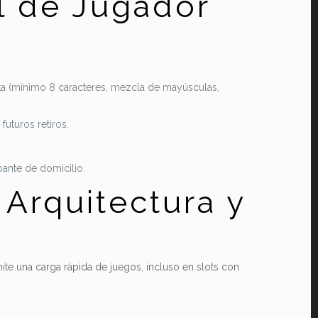
il de Jugador
sta (mínimo 8 caracteres, mezcla de mayúsculas,
futuros retiros.
bante de domicilio.
 Arquitectura y
ite una carga rápida de juegos, incluso en slots con