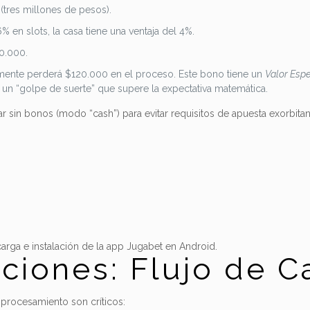
tres millones de pesos).
en slots, la casa tiene una ventaja del 4%.
0.000.
amente perderá $120.000 en el proceso. Este bono tiene un
Valor Espe
tar un “golpe de suerte” que supere la expectativa matemática.
 sin bonos (modo “cash”) para evitar requisitos de apuesta exorbita
carga e instalación de la app Jugabet en Android.
ciones: Flujo de C
 procesamiento son críticos: