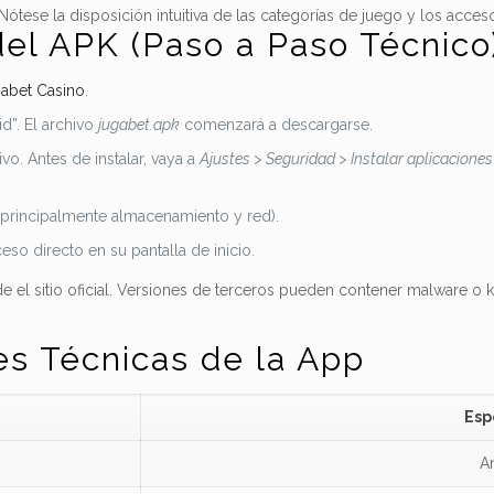
 Nótese la disposición intuitiva de las categorías de juego y los acces
del APK (Paso a Paso Técnico
abet Casino
.
d”. El archivo
jugabet.apk
comenzará a descargarse.
vo. Antes de instalar, vaya a
Ajustes > Seguridad > Instalar aplicacione
 (principalmente almacenamiento y red).
so directo en su pantalla de inicio.
 el sitio oficial. Versiones de terceros pueden contener malware o 
es Técnicas de la App
Esp
A