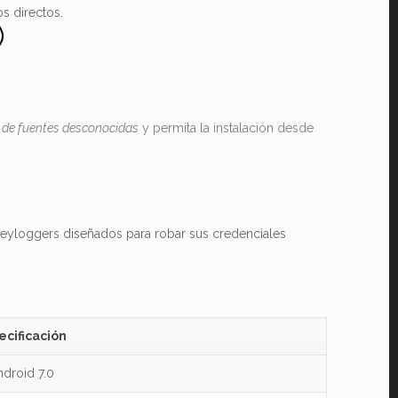
os directos.
)
s de fuentes desconocidas
y permita la instalación desde
keyloggers diseñados para robar sus credenciales
ecificación
ndroid 7.0