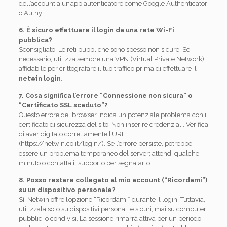
dell’account a un’app autenticatore come Google Authenticator
o Authy.
6. È sicuro effettuare il login da una rete Wi-Fi
pubblica?
Sconsigliato. Le reti pubbliche sono spesso non sicure. Se
necessario, utilizza sempre una VPN (Virtual Private Network)
affidabile per crittografare il tuo traffico prima di effettuare il
netwin login
.
7. Cosa significa l’errore “Connessione non sicura” o
“Certificato SSL scaduto”?
Questo errore del browser indica un potenziale problema con il
certificato di sicurezza del sito. Non inserire credenziali. Verifica
di aver digitato correttamente l’URL
(https://netwin.co.it/login/). Se l’errore persiste, potrebbe
essere un problema temporaneo del server; attendi qualche
minuto o contatta il supporto per segnalarlo.
8. Posso restare collegato al mio account (“Ricordami”)
su un dispositivo personale?
Sì, Netwin offre l’opzione “Ricordami” durante il login. Tuttavia,
utilizzala solo su dispositivi personali e sicuri, mai su computer
pubblici o condivisi. La sessione rimarrà attiva per un periodo