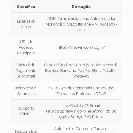
Specifica
Dettaglio
ADM (Amministrazione Autonoma dei
Licenza di
Monopoli di Stato) Italiana – N. 0011693-
Gioco
2024
URL di
Accesso
https://netwin.co.it/login/
Principale
Metodi di
Carta di Credito/Debito (Visa, Mastercard),
Pagamento
Bonifico Bancario, PayPal, Skrill, Neteller,
Supportati
PostePay
Tecnologia di
SSL a 256-bit, Crittografia End-to-End,
Sicurezza
Firewall di Protezione DDoS
Live Chat 24/7, Email
Supporto
(support@netwin.co.it), Telefono (+39 06
Clienti
948 080 19), FAQ Estesa
Autolimiti di Deposito, Pausa di
Responsible