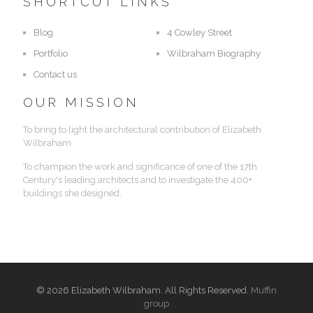
SHORTCUT LINKS
Blog
4 Cowley Street
Portfolio
Wilbraham Biography
Contact us
OUR MISSION
To bring to light the architectural contribution of Elizabeth
Wilbraham
To champion the work and significance of one of the 17th
Century's leading architects and to investigate the 400+
buildings she designed.
© 2026 Elizabeth Wilbraham. All Rights Reserved.
Muffin
group