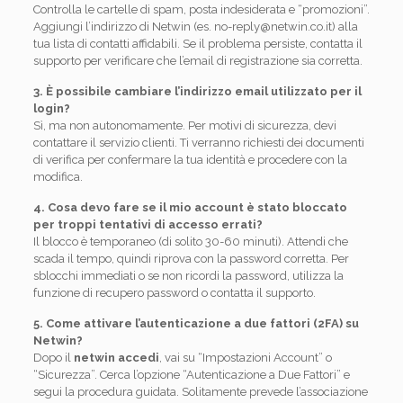
Controlla le cartelle di spam, posta indesiderata e “promozioni”.
Aggiungi l’indirizzo di Netwin (es. no-reply@netwin.co.it) alla
tua lista di contatti affidabili. Se il problema persiste, contatta il
supporto per verificare che l’email di registrazione sia corretta.
3. È possibile cambiare l’indirizzo email utilizzato per il
login?
Sì, ma non autonomamente. Per motivi di sicurezza, devi
contattare il servizio clienti. Ti verranno richiesti dei documenti
di verifica per confermare la tua identità e procedere con la
modifica.
4. Cosa devo fare se il mio account è stato bloccato
per troppi tentativi di accesso errati?
Il blocco è temporaneo (di solito 30-60 minuti). Attendi che
scada il tempo, quindi riprova con la password corretta. Per
sblocchi immediati o se non ricordi la password, utilizza la
funzione di recupero password o contatta il supporto.
5. Come attivare l’autenticazione a due fattori (2FA) su
Netwin?
Dopo il
netwin accedi
, vai su “Impostazioni Account” o
“Sicurezza”. Cerca l’opzione “Autenticazione a Due Fattori” e
segui la procedura guidata. Solitamente prevede l’associazione