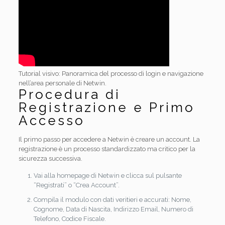
Tutorial visivo: Panoramica del processo di login e navigazione
nell’area personale di Netwin.
Procedura di
Registrazione e Primo
Accesso
Il primo passo per accedere a Netwin è creare un account. La
registrazione è un processo standardizzato ma critico per la
sicurezza successiva.
Vai alla homepage di Netwin e clicca sul pulsante
“Registrati” o “Crea Account”.
Compila il modulo con dati veritieri e accurati: Nome,
Cognome, Data di Nascita, Indirizzo Email, Numero di
Telefono, Codice Fiscale.