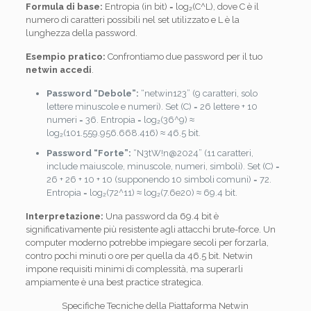
Formula di base:
Entropia (in bit) = log₂(C^L), dove C è il
numero di caratteri possibili nel set utilizzato e L è la
lunghezza della password.
Esempio pratico:
Confrontiamo due password per il tuo
netwin accedi
.
Password “Debole”:
“netwin123” (9 caratteri, solo
lettere minuscole e numeri). Set (C) = 26 lettere + 10
numeri = 36. Entropia = log₂(36^9) ≈
log₂(101.559.956.668.416) ≈ 46.5 bit.
Password “Forte”:
“N3tW!n@2024” (11 caratteri,
include maiuscole, minuscole, numeri, simboli). Set (C) =
26 + 26 + 10 + 10 (supponendo 10 simboli comuni) = 72.
Entropia = log₂(72^11) ≈ log₂(7.6e20) ≈ 69.4 bit.
Interpretazione:
Una password da 69.4 bit è
significativamente più resistente agli attacchi brute-force. Un
computer moderno potrebbe impiegare secoli per forzarla,
contro pochi minuti o ore per quella da 46.5 bit. Netwin
impone requisiti minimi di complessità, ma superarli
ampiamente è una best practice strategica.
Specifiche Tecniche della Piattaforma Netwin