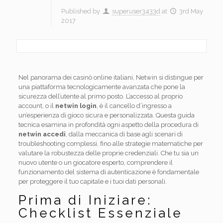
Published by
superuser3433d
at
3rd May
2017
Nel panorama dei casinò online italiani, Netwin si distingue per
una piattaforma tecnologicamente avanzata che pone la
sicurezza dell’utente al primo posto. L’accesso al proprio
account, o il
netwin login
, è il cancello d’ingresso a
un’esperienza di gioco sicura e personalizzata. Questa guida
tecnica esamina in profondità ogni aspetto della procedura di
netwin accedi
, dalla meccanica di base agli scenari di
troubleshooting complessi, fino alle strategie matematiche per
valutare la robustezza delle proprie credenziali. Che tu sia un
nuovo utente o un giocatore esperto, comprendere il
funzionamento del sistema di autenticazione è fondamentale
per proteggere il tuo capitale e i tuoi dati personali.
Prima di Iniziare:
Checklist Essenziale