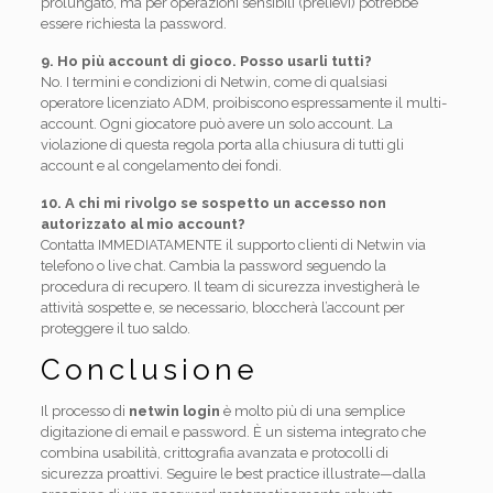
prolungato, ma per operazioni sensibili (prelievi) potrebbe
essere richiesta la password.
9. Ho più account di gioco. Posso usarli tutti?
No. I termini e condizioni di Netwin, come di qualsiasi
operatore licenziato ADM, proibiscono espressamente il multi-
account. Ogni giocatore può avere un solo account. La
violazione di questa regola porta alla chiusura di tutti gli
account e al congelamento dei fondi.
10. A chi mi rivolgo se sospetto un accesso non
autorizzato al mio account?
Contatta IMMEDIATAMENTE il supporto clienti di Netwin via
telefono o live chat. Cambia la password seguendo la
procedura di recupero. Il team di sicurezza investigherà le
attività sospette e, se necessario, bloccherà l’account per
proteggere il tuo saldo.
Conclusione
Il processo di
netwin login
è molto più di una semplice
digitazione di email e password. È un sistema integrato che
combina usabilità, crittografia avanzata e protocolli di
sicurezza proattivi. Seguire le best practice illustrate—dalla