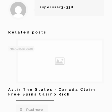
superuser3433d
Related posts
5th August 2026
Astir The States • Canada Claim
Free Spins Casino Rich
Read more