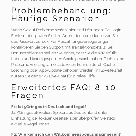
Problembehandlung:
Häufige Szenarien
Wenn Sie auf Probleme stoßen, hier sind Lösungen: Bei Login-
Fehlern überprüfen Sie Ihre Anmeldedaten oder setzen Sie
das Passwort zurück. Für Auszahlungsverzögerungen
kontaktieren Sie den Support mit Transaktionsdetails. Bei
Bonusproblemen stellen Sie sicher, dass Sie die WR erfüllt
haben und keine gesperrten Spiele gespielt haben. Technische
Probleme wie langsame Ladezeiten können durch Cache-
Löschung oder App-Update behoben werden. Im Zweifelsfall
nutzen Sie den 24/7 Live-Chat für direkte Hilfe.
Erweitertes FAQ: 8-10
Fragen
F1: Ist 5Gringos in Deutschland legal?
Ja, 5Gringos akzeptiert Spieler aus Deutschland unter
Einhaltung der lokalen Gesetze, aber überprüfen Sie stets
aktuelle Regelungen.
F2: Wie kann ich den Willkommensbonus maximieren?