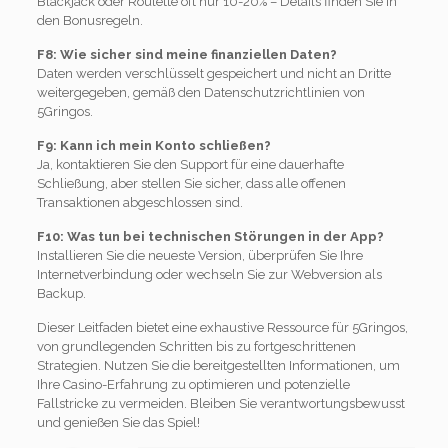
Blackjack oder Roulette oft nur 10-20% – Details finden Sie in
den Bonusregeln.
F8: Wie sicher sind meine finanziellen Daten?
Daten werden verschlüsselt gespeichert und nicht an Dritte
weitergegeben, gemäß den Datenschutzrichtlinien von
5Gringos.
F9: Kann ich mein Konto schließen?
Ja, kontaktieren Sie den Support für eine dauerhafte
Schließung, aber stellen Sie sicher, dass alle offenen
Transaktionen abgeschlossen sind.
F10: Was tun bei technischen Störungen in der App?
Installieren Sie die neueste Version, überprüfen Sie Ihre
Internetverbindung oder wechseln Sie zur Webversion als
Backup.
Dieser Leitfaden bietet eine exhaustive Ressource für 5Gringos,
von grundlegenden Schritten bis zu fortgeschrittenen
Strategien. Nutzen Sie die bereitgestellten Informationen, um
Ihre Casino-Erfahrung zu optimieren und potenzielle
Fallstricke zu vermeiden. Bleiben Sie verantwortungsbewusst
und genießen Sie das Spiel!