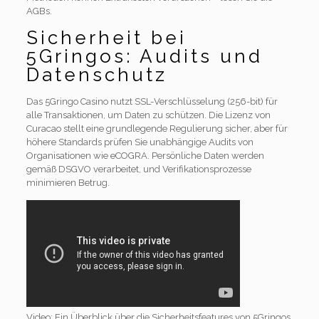
AGBs.
Sicherheit bei
5Gringos: Audits und
Datenschutz
Das 5Gringo Casino nutzt SSL-Verschlüsselung (256-bit) für
alle Transaktionen, um Daten zu schützen. Die Lizenz von
Curacao stellt eine grundlegende Regulierung sicher, aber für
höhere Standards prüfen Sie unabhängige Audits von
Organisationen wie eCOGRA. Persönliche Daten werden
gemäß DSGVO verarbeitet, und Verifikationsprozesse
minimieren Betrug.
Video: Ein Überblick über die Sicherheitsfeatures von 5Gringos.