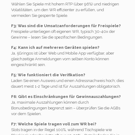
Wählen Sie Spiele mit hohem RTP (über 96%) und niedrigen
Volatilitäten, um den WR effizienter zu erfüllen, und
vermeiden Sie gesperrte Spiele.
F3: Was sind die Umsatzanforderungen für Freispiele?
Freispiele unterliegen oft eigenen WR, typisch 30-40x der
Gewinne – lesen Sie die spezifischen Bedingungen.
F4: Kann ich auf mehreren Geräten spielen?
Ja, 5Gringos ist über Web und Mobile App verfügbar, aber
gleichzeitige Anmeldungen vom selben Konto können
eingeschränkt sein.
F5: Wie funktioniert die Verifikation?
Laden Sie einen Ausweis und einen Adressnachweis hoch; dies
dauert meist 1-2 Tage und ist für Auszahlungen obligatorisch.
F6: Gibt es Einschränkungen für Gewinnauszahlungen?
Ja, maximale Auszahlungen können durch
Bonusbedingungen begrenzt sein – überprüfen Sie die AGBs
vor dem Spielen.
F7: Welche Spiele tragen voll zum WR bei?
Slots tragen in der Regel 100%, während Tischspiele wie