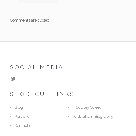
Comments are closed.
SOCIAL MEDIA
SHORTCUT LINKS
Blog
4 Cowley Street
Portfolio
Wilbraham Biography
Contact us