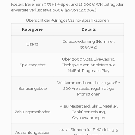
Kosten: Bei einem 95% RTP-Spiel und 12.000€ WR beträgt der
erwartete Verlust etwa 600€ (5% von 12.000€).
Übersicht der 5Gringos Casino-Spezifikationen
Kategorie
Details
Curacao eGaming (Nummer:
Lizenz
365/JAZ)
Über 2000 Slots, Live-Casino,
Spieleangebot
Tischspiele von Anbietern wie
NetEnt, Pragmatic Play
Willkommensbonus bis zu 500€ +
Bonusangebote
200 Freispiele, regelmäßige
Promotionen
Visa/Mastercard, Skrill, Neteller,
Zahlungsmethoden
Banküberweisung,
Cryptowährungen
24-72 Stunden für E-Wallets, 3-5
Auszahlungsdauer