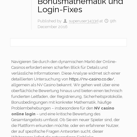
Bonusmathematik und
Login-Fixes
Published by
superuser3433d
at
9th
December 2016
Navigieren Sie durch den dynamischen Markt der Online-
Casinos erfordert einen scharfen Blick für Details und
verlässliche Informationen. Diese Analyse widmet sich einer
detaillierten Untersuchung von
https://nv-casino.co.de/
,
allgemein als NV Casino bekannt. Wir gehen weit über eine
oberflächliche Bewertung hinaus und bieten einen technisch
fundierten Leitfaden, der Registrierung, Sicherheitsprotokolle,
Bonusbedingungen mit konkreter Mathematik, häufige
Problembehebungen – insbesondere für den
NV casino
online login
– und eine kritische Bewertung des
Gesamtangebots umfasst. Ob Sie ein neuer Spieler sind, der
die Plattform erkunden möchte, oder ein erfahrener Nutzer,
der auf spezifische Fragen Antworten sucht, dieser