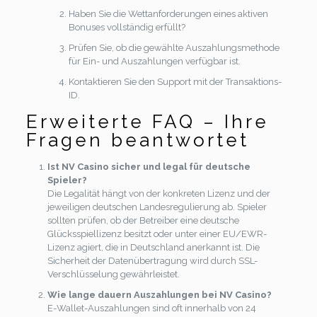
Haben Sie die Wettanforderungen eines aktiven
Bonuses vollständig erfüllt?
Prüfen Sie, ob die gewählte Auszahlungsmethode
für Ein- und Auszahlungen verfügbar ist.
Kontaktieren Sie den Support mit der Transaktions-
ID.
Erweiterte FAQ – Ihre
Fragen beantwortet
Ist NV Casino sicher und legal für deutsche
Spieler?
Die Legalität hängt von der konkreten Lizenz und der
jeweiligen deutschen Landesregulierung ab. Spieler
sollten prüfen, ob der Betreiber eine deutsche
Glücksspiellizenz besitzt oder unter einer EU/EWR-
Lizenz agiert, die in Deutschland anerkannt ist. Die
Sicherheit der Datenübertragung wird durch SSL-
Verschlüsselung gewährleistet.
Wie lange dauern Auszahlungen bei NV Casino?
E-Wallet-Auszahlungen sind oft innerhalb von 24