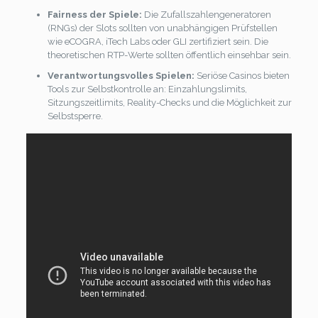
Fairness der Spiele:
Die Zufallszahlengeneratoren
(RNGs) der Slots sollten von unabhängigen Prüfstellen
wie eCOGRA, iTech Labs oder GLI zertifiziert sein. Die
theoretischen RTP-Werte sollten öffentlich einsehbar sein.
Verantwortungsvolles Spielen:
Seriöse Casinos bieten
Tools zur Selbstkontrolle an: Einzahlungslimits,
Sitzungszeitlimits, Reality-Checks und die Möglichkeit zur
Selbstsperre.