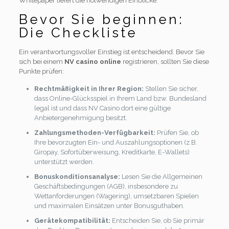
Whitepaper liefert die notwendigen Einblicke.
Bevor Sie beginnen:
Die Checkliste
Ein verantwortungsvoller Einstieg ist entscheidend. Bevor Sie
sich bei einem
NV casino online
registrieren, sollten Sie diese
Punkte prüfen:
Rechtmäßigkeit in Ihrer Region:
Stellen Sie sicher,
dass Online-Glücksspiel in Ihrem Land bzw. Bundesland
legal ist und dass NV Casino dort eine gültige
Anbietergenehmigung besitzt.
Zahlungsmethoden-Verfügbarkeit:
Prüfen Sie, ob
Ihre bevorzugten Ein- und Auszahlungsoptionen (z.B.
Giropay, Sofortüberweisung, Kreditkarte, E-Wallets)
unterstützt werden.
Bonuskonditionsanalyse:
Lesen Sie die Allgemeinen
Geschäftsbedingungen (AGB), insbesondere zu
Wettanforderungen (Wagering), umsetzbaren Spielen
und maximalen Einsätzen unter Bonusguthaben.
Gerätekompatibilität:
Entscheiden Sie, ob Sie primär