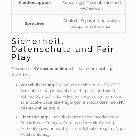
Kundensupport
Support, ggf. Telefonhotline und
FAQ-Bereich.
Deutsch, Englisch, und weitere
Sprachen
europäische Sprachen.
Sicherheit,
Datenschutz und Fair
Play
Ein seriöses
NV casino online
setzt auf mehrschichtige
Sicherheit:
Verschlüsselung:
Die Webseite sollte durch SSL/TLS-
Verschlüsselung (erkennbar an “https://” und einem
Schloss-Symbol in der Adressleiste) gesichert sein. Dies
schützt alle Datenübertragungen, insbesondere Ihren
NV
casino online login
.
Lizenzierung:
Eine gültige Lizenz einer anerkannten
Behörde (wie Curaçao eGaming oder Malta Gaming
Authority) gewährleistet, dass der Betreiber regelmäßigen
Audits unterliegt.