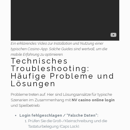
Ein erklärendes Video zur Installation und Nutzung einer
typischen Casino-App. Solche Guides sind wertvoll, um die
mobile Erfahrung zu optimieren.
Technisches
Troubleshooting:
Häufige Probleme und
Lösungen
Probleme treten auf. Hier sind Lösungsansätze für typische
Szenarien im Zusammenhang mit
NV casino online login
und Spielbetrieb:
Login fehlgeschlagen / “Falsche Daten”:
Prüfen Sie die Groß-/Kleinschreibung und die
Tastaturbelegung (Caps Lock).