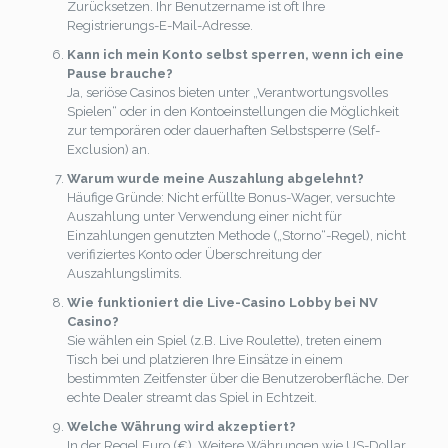
Zurücksetzen. Ihr Benutzername ist oft Ihre
Registrierungs-E-Mail-Adresse.
Kann ich mein Konto selbst sperren, wenn ich eine
Pause brauche?
Ja, seriöse Casinos bieten unter „Verantwortungsvolles
Spielen“ oder in den Kontoeinstellungen die Möglichkeit
zur temporären oder dauerhaften Selbstsperre (Self-
Exclusion) an.
Warum wurde meine Auszahlung abgelehnt?
Häufige Gründe: Nicht erfüllte Bonus-Wager, versuchte
Auszahlung unter Verwendung einer nicht für
Einzahlungen genutzten Methode („Storno“-Regel), nicht
verifiziertes Konto oder Überschreitung der
Auszahlungslimits.
Wie funktioniert die Live-Casino Lobby bei NV
Casino?
Sie wählen ein Spiel (z.B. Live Roulette), treten einem
Tisch bei und platzieren Ihre Einsätze in einem
bestimmten Zeitfenster über die Benutzeroberfläche. Der
echte Dealer streamt das Spiel in Echtzeit.
Welche Währung wird akzeptiert?
In der Regel Euro (€). Weitere Währungen wie US-Dollar