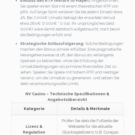
Einfluss des RTP (Return to Player):
Angenommen,
Sie spielen einen Slot mit einem theoretischen RTP von
96%. Auf lange Sicht verlieren Sie bei jedem Einsatz etwa
4%. Bei 7.000€ Umsatz beträgt der erwartete Verlust
etwa 280€ (7.000€ * 0.04). Ihr ursprüngliches Geld
(100€) wäre damit statistisch aufgebraucht, noch bevor
die Bedingungen erfüllt sind.
Strategische Schlussfolgerung:
Solche Bedingungen
machen den Bonus schwer erfüllbar. Eine pragmatische
Herangehensweise ist oft, den Bonus als verlängerte
Spielzeit zu betrachten, ohne die Erfüllung der
Umsatzbedingungen als primäres finanzielles Ziel zu
sehen. Spielen Sie Spiele mit hohem RTP und niedriger
Varianz, um die Umsätze zu generieren, und setzen Sie
stets verantwortungsvolle Limits.
NV Casino – Technische Spezifikationen &
Angebotsübersicht
Kategorie
Details & Merkmale
Prüfen Sie stets die Fußzeile der
Lizenz &
Webseite für die aktuelle
Regulation
Glücksspiellizenz (z.B. Curaçao