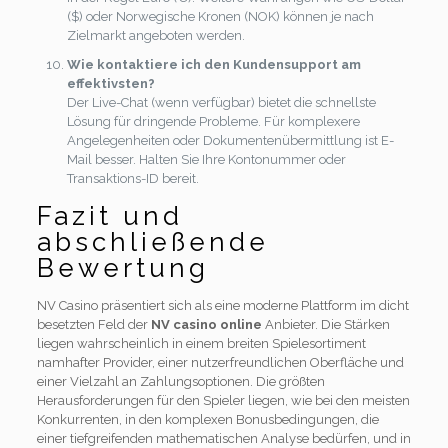
($) oder Norwegische Kronen (NOK) können je nach
Zielmarkt angeboten werden.
Wie kontaktiere ich den Kundensupport am
effektivsten?
Der Live-Chat (wenn verfügbar) bietet die schnellste
Lösung für dringende Probleme. Für komplexere
Angelegenheiten oder Dokumentenübermittlung ist E-
Mail besser. Halten Sie Ihre Kontonummer oder
Transaktions-ID bereit.
Fazit und
abschließende
Bewertung
NV Casino präsentiert sich als eine moderne Plattform im dicht
besetzten Feld der
NV casino online
Anbieter. Die Stärken
liegen wahrscheinlich in einem breiten Spielesortiment
namhafter Provider, einer nutzerfreundlichen Oberfläche und
einer Vielzahl an Zahlungsoptionen. Die größten
Herausforderungen für den Spieler liegen, wie bei den meisten
Konkurrenten, in den komplexen Bonusbedingungen, die
einer tiefgreifenden mathematischen Analyse bedürfen, und in