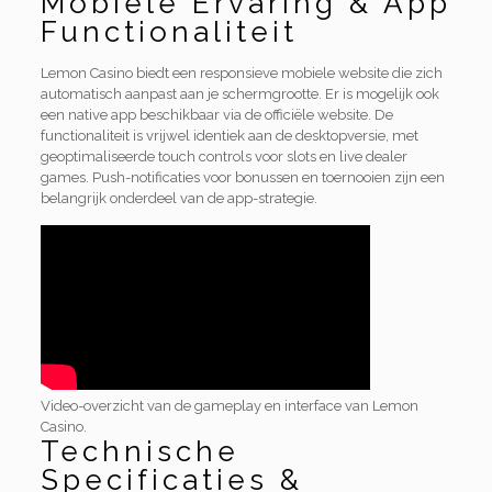
Mobiele Ervaring & App
Functionaliteit
Lemon Casino biedt een responsieve mobiele website die zich
automatisch aanpast aan je schermgrootte. Er is mogelijk ook
een native app beschikbaar via de officiële website. De
functionaliteit is vrijwel identiek aan de desktopversie, met
geoptimaliseerde touch controls voor slots en live dealer
games. Push-notificaties voor bonussen en toernooien zijn een
belangrijk onderdeel van de app-strategie.
Video-overzicht van de gameplay en interface van Lemon
Casino.
Technische
Specificaties &