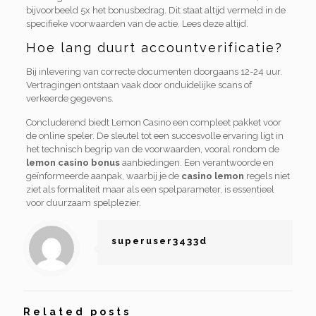
bijvoorbeeld 5x het bonusbedrag. Dit staat altijd vermeld in de
specifieke voorwaarden van de actie. Lees deze altijd.
Hoe lang duurt accountverificatie?
Bij inlevering van correcte documenten doorgaans 12-24 uur.
Vertragingen ontstaan vaak door onduidelijke scans of
verkeerde gegevens.
Concluderend biedt Lemon Casino een compleet pakket voor
de online speler. De sleutel tot een succesvolle ervaring ligt in
het technisch begrip van de voorwaarden, vooral rondom de
lemon casino bonus
aanbiedingen. Een verantwoorde en
geïnformeerde aanpak, waarbij je de
casino lemon
regels niet
ziet als formaliteit maar als een spelparameter, is essentieel
voor duurzaam spelplezier.
superuser3433d
Related posts