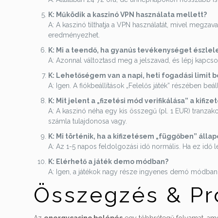
K: Működik a kaszinó VPN használata mellett?
A: A kaszinó tilthatja a VPN használatát, mivel megzav
eredményezhet.
K: Mi a teendő, ha gyanús tevékenységet észlel
A: Azonnal változtasd meg a jelszavad, és lépj kapcsol
K: Lehetőségem van a napi, heti fogadási limit b
A: Igen. A fiókbeállítások „Felelős játék” részében beál
K: Mit jelent a „fizetési mód verifikálása” a kifize
A: A kaszinó néha egy kis összegű (pl. 1 EUR) tranza
számla tulajdonosa vagy.
K: Mi történik, ha a kifizetésem „függőben” álla
A: Az 1-5 napos feldolgozási idő normális. Ha ez idő l
K: Elérhető a játék demo módban?
A: Igen, a játékok nagy része ingyenes demó módban is
Összegzés & Pr