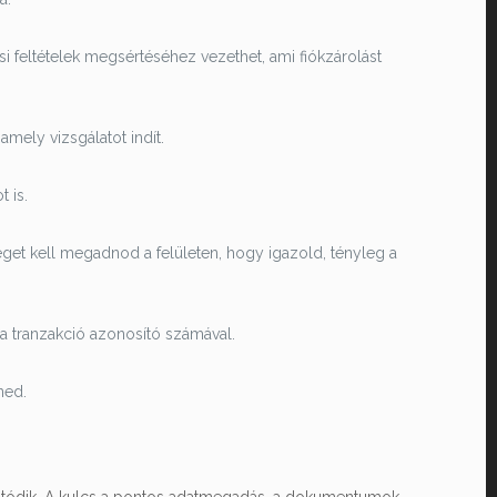
si feltételek megsértéséhez vezethet, ami fiókzárolást
amely vizsgálatot indít.
t is.
get kell megadnod a felületen, hogy igazold, tényleg a
l a tranzakció azonosító számával.
ned.