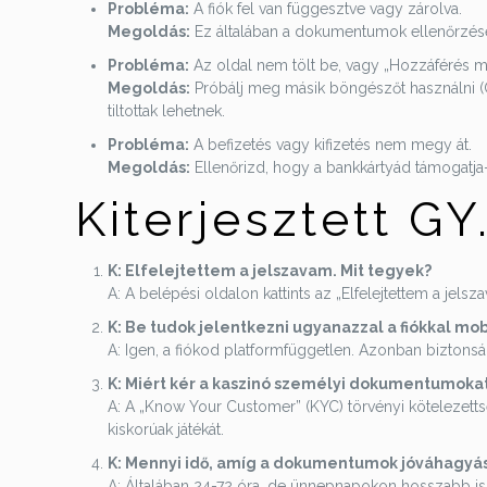
Probléma:
A fiók fel van függesztve vagy zárolva.
Megoldás:
Ez általában a dokumentumok ellenőrzése m
Probléma:
Az oldal nem tölt be, vagy „Hozzáférés m
Megoldás:
Próbálj meg másik böngészőt használni (Ch
tiltottak lehetnek.
Probléma:
A befizetés vagy kifizetés nem megy át.
Megoldás:
Ellenőrizd, hogy a bankkártyád támogatja
Kiterjesztett GY
K: Elfelejtettem a jelszavam. Mit tegyek?
A: A belépési oldalon kattints az „Elfelejtettem a jelsz
K: Be tudok jelentkezni ugyanazzal a fiókkal mob
A: Igen, a fiókod platformfüggetlen. Azonban biztons
K: Miért kér a kaszinó személyi dokumentumoka
A: A „Know Your Customer” (KYC) törvényi kötelezetts
kiskorúak játékát.
K: Mennyi idő, amíg a dokumentumok jóváhagyá
A: Általában 24-72 óra, de ünnepnapokon hosszabb is l