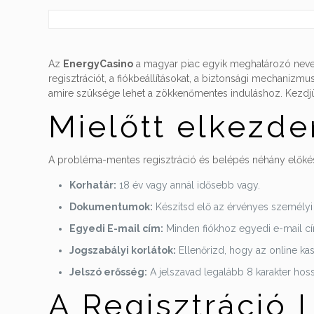
Az
EnergyCasino
a magyar piac egyik meghatározó neve
regisztrációt, a fiókbeállításokat, a biztonsági mechanizmu
amire szüksége lehet a zökkenőmentes induláshoz. Kezdj
Mielőtt elkezde
A probléma-mentes regisztráció és belépés néhány előkész
Korhatár:
18 év vagy annál idősebb vagy.
Dokumentumok:
Készítsd elő az érvényes személyi 
Egyedi E-mail cím:
Minden fiókhoz egyedi e-mail c
Jogszabályi korlátok:
Ellenőrizd, hogy az online ka
Jelszó erősség:
A jelszavad legalább 8 karakter hoss
A Regisztráció 