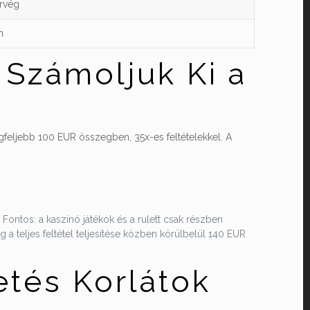
orvég
m
Számoljuk Ki a
feljebb 100 EUR összegben, 35x-es feltételekkel. A
ontos: a kaszinó játékok és a rulett csak részben
a teljes feltétel teljesítése közben körülbelül 140 EUR
etés Korlátok