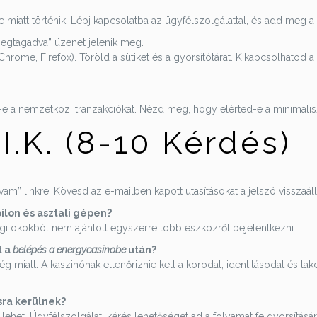
iatt történik. Lépj kapcsolatba az ügyfélszolgálattal, és add meg a 
egtagadva” üzenet jelenik meg.
rome, Firefox). Töröld a sütiket és a gyorsítótárat. Kikapcsolhatod 
-e a nemzetközi tranzakciókat. Nézd meg, hogy elérted-e a minimális/
.I.K. (8-10 Kérdés)
avam” linkre. Kövesd az e-mailben kapott utasításokat a jelszó visszaál
ilon és asztali gépen?
ági okokból nem ajánlott egyszerre több eszközről bejelentkezni.
t a
belépés a energycasinobe
után?
ég miatt. A kaszinónak ellenőriznie kell a korodat, identitásodat és
sra kerülnek?
ehet. Ügyfélszolgálati kérés lehetőséget ad a folyamat felgyorsításár