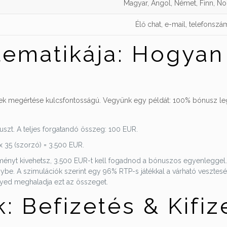
Magyar, Angol, Német, Finn, N
Élő chat, e-mail, telefonszá
ematikája: Hogyan 
lek megértése kulcsfontosságú. Vegyünk egy példát: 100% bónusz leg
szt. A teljes forgatandó összeg: 100 EUR.
 35 (szorzó) = 3.500 EUR.
ményt kivehetsz, 3.500 EUR-t kell fogadnod a bónuszos egyenleggel. F
be. A szimulációk szerint egy 96% RTP-s játékkal a várható veszteség 
nyed meghaladja ezt az összeget.
: Befizetés & Kifiz