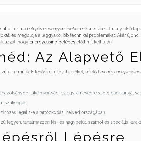
, ahol a sima
belépés a energycasinobe
a sikeres játékélmény első lép
sokat, és megoldja a leggyakoribb technikai problémákat. Akár újonc, 
ük azzal, hogy
Energycasino belépés
előtt mit kell tudni.
néd: Az Alapvető El
ületen múlik. Ellenőrizd a következőket, mielőtt
menj a energycasino
igazolványod, lakcímkártyád, és egy, a nevedre szóló bankkártyát va
ím szükséges.
szinózás legális-e a tartózkodási helyed országában.
zú legyen, tartalmazzon kis- és nagybetűt, számot és speciális karakt
Lépésről Lépésre