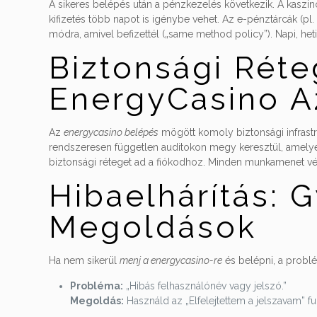
A sikeres belépés után a pénzkezelés következik. A kaszi
kifizetés több napot is igénybe vehet. Az e-pénztárcák (pl. 
módra, amivel befizettél („same method policy”). Napi, heti 
Biztonsági Rét
EnergyCasino A
Az
energycasino belépés
mögött komoly biztonsági infrastruk
rendszeresen független auditokon megy keresztül, amelyek e
biztonsági réteget ad a fiókodhoz. Minden munkamenet vég
Hibaelhárítás: 
Megoldások
Ha nem sikerül
menj a energycasino-re
és belépni, a probl
Probléma:
„Hibás felhasználónév vagy jelszó.”
Megoldás:
Használd az „Elfelejtettem a jelszavam” f