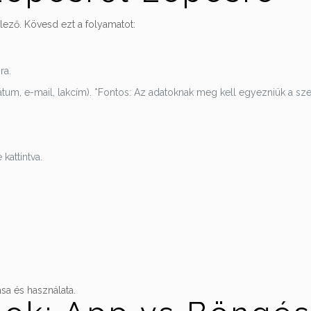
elező. Kövesd ezt a folyamatot:
ra.
 dátum, e-mail, lakcím). *Fontos: Az adatoknak meg kell egyezniük a 
kattintva.
sa és használata.