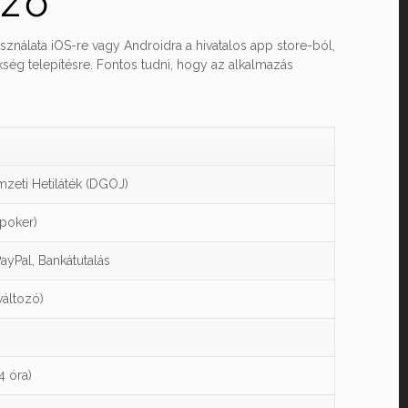
sző
asználata iOS-re vagy Androidra a hivatalos app store-ból,
ség telepítésre. Fontos tudni, hogy az alkalmazás
zeti Hetiláték (DGOJ)
 poker)
PayPal, Bankátutalás
áltozó)
4 óra)