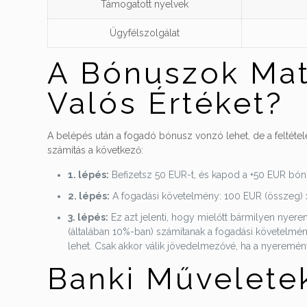
Támogatott nyelvek
Ügyfélszolgálat
A Bónuszok Mat
Valós Értéket?
A belépés után a fogadó bónusz vonzó lehet, de a feltéte
számítás a következő:
1. lépés:
Befizetsz 50 EUR-t, és kapod a +50 EUR bónu
2. lépés:
A fogadási követelmény: 100 EUR (összeg) x
3. lépés:
Ez azt jelenti, hogy mielőtt bármilyen nyere
(általában 10%-ban) számítanak a fogadási követelmény
lehet. Csak akkor válik jövedelmezővé, ha a nyeremé
Banki Műveletek