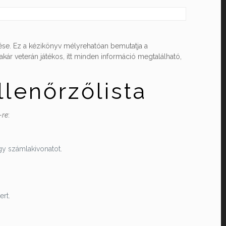
ése. Ez a kézikönyv mélyrehatóan bemutatja a
akár veterán játékos, itt minden információ megtalálható,
lenőrzőlista
-re
:
gy számlakivonatot.
ert.