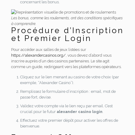
concernant les bonus.
Les bonus, comme les roulements, ont des conditions spécifiques
à comprendre.
Procédure d’Inscription
et Premier Login
Pour accéder aux salles de jeux listées sur
https://alexandercasinos.org/
, vous devez d’abord vous
inscrire auprès d’un des casinos partenaires. Le site agit
comme un guide, redirigeant vers les plateformes opérateurs.
Cliquez sur le lien menant au casino de votre choix (par
exemple, “Alexander Casino”).
Remplissez le formulaire d’inscription : email, mot de
passe fort, devise.
Validez votre compte via le lien reçu par email. C’est
crucial pour le futur
alexander casino login
.
Effectuez votre premier dépôt pour activer les offres de
bienvenue.