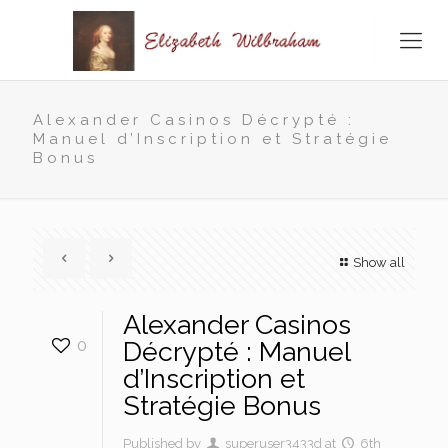
Alexander Casinos Décrypté :
Manuel d’Inscription et Stratégie
Bonus
Show all
Alexander Casinos
0
Décrypté : Manuel
d’Inscription et
Stratégie Bonus
Published by
superuser3433d
at
6th