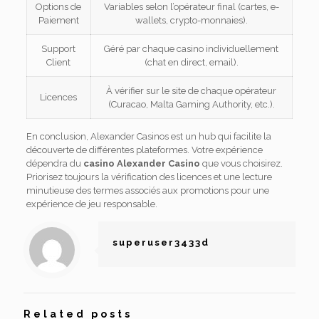
Options de
Variables selon l’opérateur final (cartes, e-
Paiement
wallets, crypto-monnaies).
Support
Géré par chaque casino individuellement
Client
(chat en direct, email).
À vérifier sur le site de chaque opérateur
Licences
(Curacao, Malta Gaming Authority, etc.).
En conclusion, Alexander Casinos est un hub qui facilite la
découverte de différentes plateformes. Votre expérience
dépendra du
casino Alexander Casino
que vous choisirez.
Priorisez toujours la vérification des licences et une lecture
minutieuse des termes associés aux promotions pour une
expérience de jeu responsable.
superuser3433d
Related posts