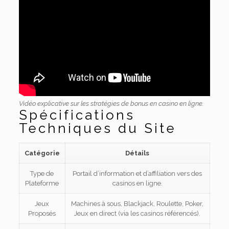
Vidéo explicative sur les stratégies de bonus en casino en ligne.
Spécifications
Techniques du Site
Catégorie
Détails
Type de
Portail d’information et d’affiliation vers des
Plateforme
casinos en ligne.
Jeux
Machines à sous, Blackjack, Roulette, Poker,
Proposés
Jeux en direct (via les casinos référencés).