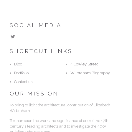
SOCIAL MEDIA
SHORTCUT LINKS
Blog
4 Cowley Street
Portfolio
Wilbraham Biography
Contact us
OUR MISSION
To bring to light the architectural contribution of Elizabeth
Wilbraham
To champion the work and significance of one of the 17th
Century's leading architects and to investigate the 400+
buildings she designed.