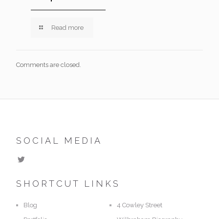
Read more
Comments are closed.
SOCIAL MEDIA
SHORTCUT LINKS
Blog
4 Cowley Street