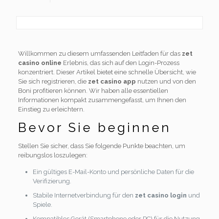
Willkommen zu diesem umfassenden Leitfaden für das
zet
casino online
Erlebnis, das sich auf den Login-Prozess
konzentriert. Dieser Artikel bietet eine schnelle Übersicht, wie
Sie sich registrieren, die
zet casino app
nutzen und von den
Boni profitieren können. Wir haben alle essentiellen
Informationen kompakt zusammengefasst, um Ihnen den
Einstieg zu erleichtern.
Bevor Sie beginnen
Stellen Sie sicher, dass Sie folgende Punkte beachten, um
reibungslos loszulegen:
Ein gültiges E-Mail-Konto und persönliche Daten für die
Verifizierung.
Stabile Internetverbindung für den
zet casino login
und
Spiele.
Kompatibles Gerät (Smartphone oder PC) für die Nutzung