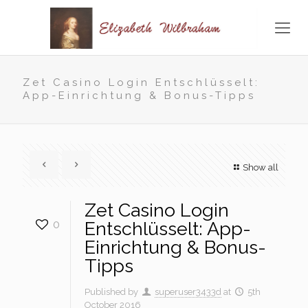
Zet Casino Login Entschlüsselt:
App-Einrichtung & Bonus-Tipps
Show all
Zet Casino Login
0
Entschlüsselt: App-
Einrichtung & Bonus-
Tipps
Published by
superuser3433d
at
5th
October 2016