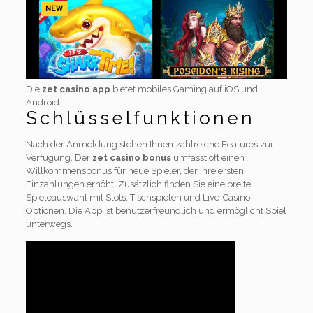
Die
zet casino app
bietet mobiles Gaming auf iOS und
Android.
Schlüsselfunktionen
Nach der Anmeldung stehen Ihnen zahlreiche Features zur
Verfügung. Der
zet casino bonus
umfasst oft einen
Willkommensbonus für neue Spieler, der Ihre ersten
Einzahlungen erhöht. Zusätzlich finden Sie eine breite
Spieleauswahl mit Slots, Tischspielen und Live-Casino-
Optionen. Die App ist benutzerfreundlich und ermöglicht Spiel
unterwegs.