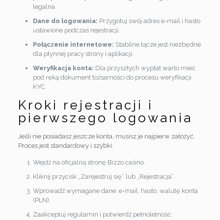
legalna.
Dane do logowania:
Przygotuj swój adres e-mail i hasło
ustawione podczas rejestracji.
Połączenie internetowe:
Stabilne łącze jest niezbędne
dla płynnej pracy strony i aplikacji.
Weryfikacja konta:
Dla przyszłych wypłat warto mieć
pod ręką dokument tożsamości do procesu weryfikacji
KYC.
Kroki rejestracji i
pierwszego logowania
Jeśli nie posiadasz jeszcze konta, musisz je najpierw założyć.
Proces jest standardowy i szybki:
Wejdź na oficjalną stronę Bizzo casino.
Kliknij przycisk „Zarejestruj się” lub „Rejestracja”.
Wprowadź wymagane dane: e-mail, hasło, walutę konta
(PLN).
Zaakceptuj regulamin i potwierdź pełnoletność.