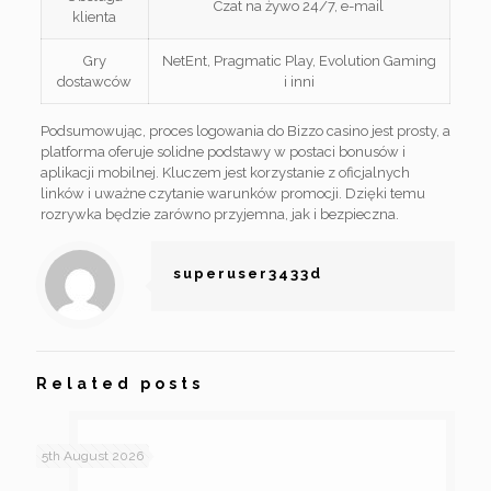
Czat na żywo 24/7, e-mail
klienta
Gry
NetEnt, Pragmatic Play, Evolution Gaming
dostawców
i inni
Podsumowując, proces logowania do Bizzo casino jest prosty, a
platforma oferuje solidne podstawy w postaci bonusów i
aplikacji mobilnej. Kluczem jest korzystanie z oficjalnych
linków i uważne czytanie warunków promocji. Dzięki temu
rozrywka będzie zarówno przyjemna, jak i bezpieczna.
superuser3433d
Related posts
5th August 2026