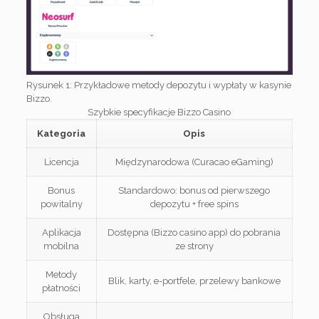
Rysunek 1: Przykładowe metody depozytu i wypłaty w kasynie
Bizzo.
Szybkie specyfikacje Bizzo Casino
Kategoria
Opis
Licencja
Międzynarodowa (Curacao eGaming)
Bonus
Standardowo: bonus od pierwszego
powitalny
depozytu + free spins
Aplikacja
Dostępna (Bizzo casino app) do pobrania
mobilna
ze strony
Metody
Blik, karty, e-portfele, przelewy bankowe
płatności
Obsługa