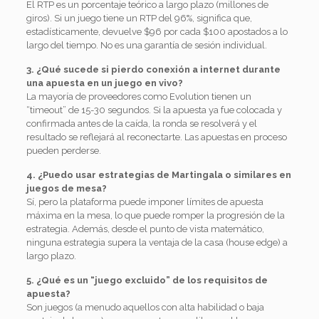
El RTP es un porcentaje teórico a largo plazo (millones de
giros). Si un juego tiene un RTP del 96%, significa que,
estadísticamente, devuelve $96 por cada $100 apostados a lo
largo del tiempo. No es una garantía de sesión individual.
3. ¿Qué sucede si pierdo conexión a internet durante
una apuesta en un juego en vivo?
La mayoría de proveedores como Evolution tienen un
“timeout” de 15-30 segundos. Si la apuesta ya fue colocada y
confirmada antes de la caída, la ronda se resolverá y el
resultado se reflejará al reconectarte. Las apuestas en proceso
pueden perderse.
4. ¿Puedo usar estrategias de Martingala o similares en
juegos de mesa?
Sí, pero la plataforma puede imponer límites de apuesta
máxima en la mesa, lo que puede romper la progresión de la
estrategia. Además, desde el punto de vista matemático,
ninguna estrategia supera la ventaja de la casa (house edge) a
largo plazo.
5. ¿Qué es un “juego excluido” de los requisitos de
apuesta?
Son juegos (a menudo aquellos con alta habilidad o baja