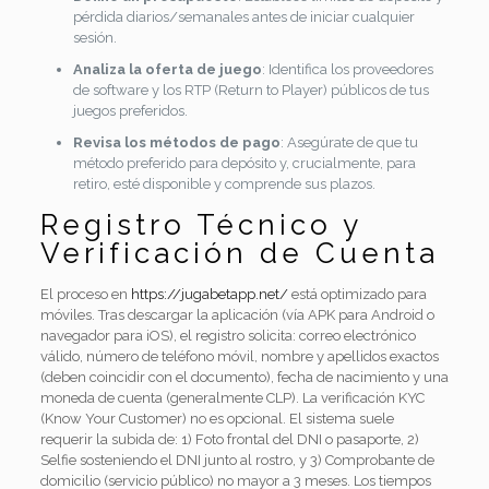
pérdida diarios/semanales antes de iniciar cualquier
sesión.
Analiza la oferta de juego
: Identifica los proveedores
de software y los RTP (Return to Player) públicos de tus
juegos preferidos.
Revisa los métodos de pago
: Asegúrate de que tu
método preferido para depósito y, crucialmente, para
retiro, esté disponible y comprende sus plazos.
Registro Técnico y
Verificación de Cuenta
El proceso en
https://jugabetapp.net/
está optimizado para
móviles. Tras descargar la aplicación (vía APK para Android o
navegador para iOS), el registro solicita: correo electrónico
válido, número de teléfono móvil, nombre y apellidos exactos
(deben coincidir con el documento), fecha de nacimiento y una
moneda de cuenta (generalmente CLP). La verificación KYC
(Know Your Customer) no es opcional. El sistema suele
requerir la subida de: 1) Foto frontal del DNI o pasaporte, 2)
Selfie sosteniendo el DNI junto al rostro, y 3) Comprobante de
domicilio (servicio público) no mayor a 3 meses. Los tiempos