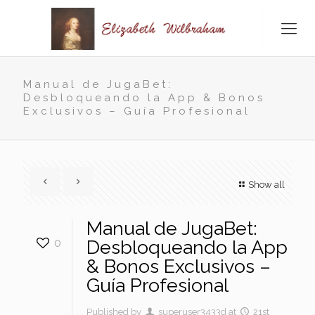
Manual de JugaBet:
Desbloqueando la App & Bonos
Exclusivos – Guía Profesional
Show all
Manual de JugaBet:
0
Desbloqueando la App
& Bonos Exclusivos –
Guía Profesional
Published by
superuser3433d
at
21st