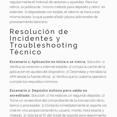
regularmente el historial de sesiones y apuestas. Para los
retiros, la política de “mismo método para depósito y retiro” es
estándar. Si depositaste con tarjeta, el retorno se hará a esa
misma tarjeta, lo que puede añadir plazos adicionales de
procesamiento bancario.
Resolución de
Incidentes y
Troubleshooting
Técnico
Escenario 1: Aplicación no inicia o se cierra.
Solución: 1)
Verifica la conexión a internet estable. 2) Limpia la caché de la
aplicación en ajustes del dispositivo. 3) Desinstala y reinstala la
APK desde la fuente oficial. 4) Verifica que tu sistema operativo
cumple los requisitos mínimos.
Escenario 2: Depósito exitoso pero saldo no
acreditado.
Solución: 1) No realices un segundo depósito. 2)
Toma un screenshot del comprobante de la transacción de tu
banco o procesador. 3) Contacta inmediatamente al soporte vía
chat en vivo proporcionando tu usuario, monto, hora exacta y
método. 4) Solicita el ID del ticket de soporte para seguimiento.