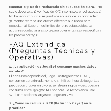
Escenario 3: Retiro rechazado sin explicación clara.
Esto
suele deberse a: 1) Verificación KYC incompleta o rechazada. 2)
No haber cumplido el requisito de apuesta de un bono activo.
3) Intentar retirar a una cuenta diferente a la usada para
depositar. 4) Superar los límites de retiro establecidos. La
acción es contactar a soporte para obtener la razón específica y
los pasos a corregir.
FAQ Extendida
(Preguntas Técnicas y
Operativas)
1. ¿La aplicación de JugaBet consume muchos datos
móviles?
El consumo depende del juego. Las tragaperras HTML5
consumen aproximadamente 5-15 MB por hora de juego. Los
juegos con crupier en vivo, al ser streaming de video, pueden
consumir entre 150-300 MB por hora. Se recomienda usar
WiFi para sesiones largas de juegos en vivo.
2. ¿Cómo se calcula el RTP (Return to Player) en la
práctica?