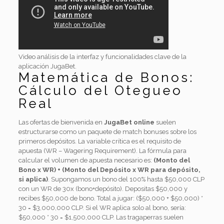
Video análisis de la interfaz y funcionalidades clave de la
aplicación JugaBet.
Matemática de Bonos:
Cálculo del Otegueo
Real
Las ofertas de bienvenida en
JugaBet online
suelen
estructurarse como un paquete de match bonuses sobre los
primeros depósitos. La variable crítica es el requisito de
apuesta (WR – Wagering Requirement). La fórmula para
calcular el volumen de apuesta necesario es:
(Monto del
Bono x WR) + (Monto del Depósito x WR para depósito,
si aplica)
. Supongamos un bono del 100% hasta $50,000 CLP
con un WR de 30x (bono+depósito). Depositas $50,000 y
recibes $50,000 de bono. Total a jugar: ($50,000 + $50,000) *
30 = $3,000,000 CLP. Si el WR aplica solo al bono, sería:
$50,000 * 30 = $1,500,000 CLP. Las tragaperras suelen