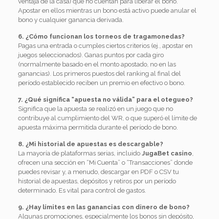
ventaja de la casa) que no cuentan para liberar el bono.
Apostar en ellos mientras un bono está activo puede anular el
bono y cualquier ganancia derivada.
6. ¿Cómo funcionan los torneos de tragamonedas?
Pagas una entrada o cumples ciertos criterios (ej., apostar en
juegos seleccionados). Ganas puntos por cada giro
(normalmente basado en el monto apostado, no en las
ganancias). Los primeros puestos del ranking al final del
período establecido reciben un premio en efectivo o bono.
7. ¿Qué significa “apuesta no válida” para el otegueo?
Significa que la apuesta se realizó en un juego que no
contribuye al cumplimiento del WR, o que superó el límite de
apuesta máxima permitida durante el período de bono.
8. ¿Mi historial de apuestas es descargable?
La mayoría de plataformas serias, incluido
JugaBet casino
,
ofrecen una sección en “Mi Cuenta” o “Transacciones” donde
puedes revisar y, a menudo, descargar en PDF o CSV tu
historial de apuestas, depósitos y retiros por un período
determinado. Es vital para control de gastos.
9. ¿Hay límites en las ganancias con dinero de bono?
Algunas promociones, especialmente los bonos sin depósito,