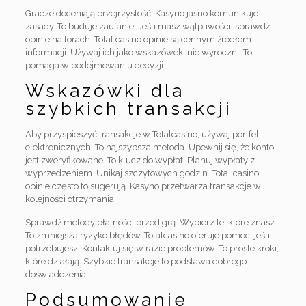
Gracze doceniają przejrzystość. Kasyno jasno komunikuje
zasady. To buduje zaufanie. Jeśli masz wątpliwości, sprawdź
opinie na forach. Total casino opinie są cennym źródłem
informacji. Używaj ich jako wskazówek, nie wyroczni. To
pomaga w podejmowaniu decyzji.
Wskazówki dla
szybkich transakcji
Aby przyspieszyć transakcje w Totalcasino, używaj portfeli
elektronicznych. To najszybsza metoda. Upewnij się, że konto
jest zweryfikowane. To klucz do wypłat. Planuj wypłaty z
wyprzedzeniem. Unikaj szczytowych godzin. Total casino
opinie często to sugerują. Kasyno przetwarza transakcje w
kolejności otrzymania.
Sprawdź metody płatności przed grą. Wybierz te, które znasz.
To zmniejsza ryzyko błędów. Totalcasino oferuje pomoc, jeśli
potrzebujesz. Kontaktuj się w razie problemów. To proste kroki,
które działają. Szybkie transakcje to podstawa dobrego
doświadczenia.
Podsumowanie