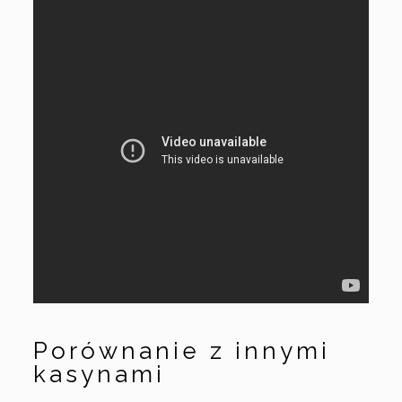
Porównanie z innymi
kasynami