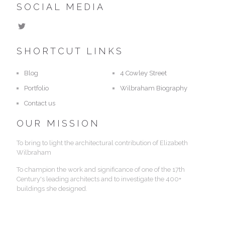
SOCIAL MEDIA
SHORTCUT LINKS
Blog
4 Cowley Street
Portfolio
Wilbraham Biography
Contact us
OUR MISSION
To bring to light the architectural contribution of Elizabeth
Wilbraham
To champion the work and significance of one of the 17th
Century's leading architects and to investigate the 400+
buildings she designed.