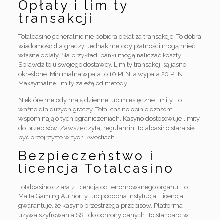
Opłaty i limity
transakcji
Totalcasino generalnie nie pobiera opłat za transakcje. To dobra
wiadomość dla graczy. Jednak metody płatności mogą mieć
własne opłaty. Na przykład, banki mogą naliczać koszty.
Sprawdź to u swojego dostawcy. Limity transakcji są jasno
określone. Minimalna wpata to 10 PLN, a wypata 20 PLN.
Maksymalne limity zależą od metody.
Niektóre metody mają dzienne lub miesięczne limity. To
ważne dla dużych graczy. Total casino opinie czasem
wspominają o tych ograniczeniach. Kasyno dostosowuje limity
do przepisów. Zawsze czytaj regulamin. Totalcasino stara się
być przejrzyste w tych kwestiach.
Bezpieczeństwo i
licencja Totalcasino
Totalcasino działa z licencją od renomowanego organu. To
Malta Gaming Authority lub podobna instytucja. Licencja
gwarantuje, że kasyno przestrzega przepisów. Platforma
używa szyfrowania SSL do ochrony danych. To standard w