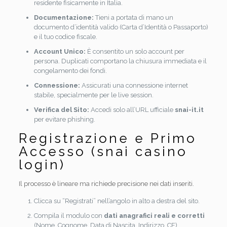
residente fisicamente in Italia.
Documentazione:
Tieni a portata di mano un
documento d’identità valido (Carta d’Identità o Passaporto)
e il tuo codice fiscale.
Account Unico:
È consentito un solo account per
persona. Duplicati comportano la chiusura immediata e il
congelamento dei fondi.
Connessione:
Assicurati una connessione internet
stabile, specialmente per le live session.
Verifica del Sito:
Accedi solo all’URL ufficiale
snai-it.it
per evitare phishing.
Registrazione e Primo
Accesso (snai casino
login)
Il processo è lineare ma richiede precisione nei dati inseriti.
Clicca su “Registrati” nell’angolo in alto a destra del sito.
Compila il modulo con
dati anagrafici reali e corretti
(Nome, Cognome, Data di Nascita, Indirizzo, CF).