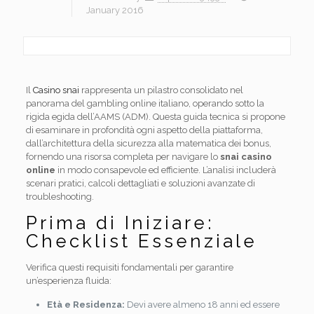
January 2016
Il
Casino snai
rappresenta un pilastro consolidato nel
panorama del gambling online italiano, operando sotto la
rigida egida dell’AAMS (ADM). Questa guida tecnica si propone
di esaminare in profondità ogni aspetto della piattaforma,
dall’architettura della sicurezza alla matematica dei bonus,
fornendo una risorsa completa per navigare lo
snai casino
online
in modo consapevole ed efficiente. L’analisi includerà
scenari pratici, calcoli dettagliati e soluzioni avanzate di
troubleshooting.
Prima di Iniziare:
Checklist Essenziale
Verifica questi requisiti fondamentali per garantire
un’esperienza fluida:
Età e Residenza:
Devi avere almeno 18 anni ed essere