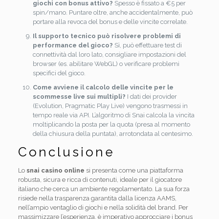
giochi con bonus attivo?
Spesso è fissato a €5 per
spin/mano. Puntare oltre, anche accidentalmente, può
portare alla revoca del bonus e delle vincite correlate.
Il supporto tecnico può risolvere problemi di
performance del gioco?
Sì, può effettuare test di
connettività dal loro lato, consigliare impostazioni del
browser (es. abilitare WebGL) o verificare problemi
specifici del gioco.
Come avviene il calcolo delle vincite per le
scommesse live sui multipli?
I dati dei provider
(Evolution, Pragmatic Play Live) vengono trasmessi in
tempo reale via API. L’algoritmo di Snai calcola la vincita
moltiplicando la posta per la quota (presa al momento
della chiusura della puntata), arrotondata al centesimo.
Conclusione
Lo
snai casino online
si presenta come una piattaforma
robusta, sicura e ricca di contenuti, ideale per il giocatore
italiano che cerca un ambiente regolamentato. La sua forza
risiede nella trasparenza garantita dalla licenza AAMS,
nell’ampio ventaglio di giochi e nella solidità del brand. Per
massimizzare l’esperienza, è imperativo approcciare i bonus