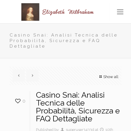
Casino Snai: Analisi Tecnica delle
Probabilità, Sicurezza e FAQ
Dettagliate
Show all
Casino Snai: Analisi
0
Tecnica delle
Probabilità, Sicurezza e
FAQ Dettagliate
Published by
superuser3433d
at
10th