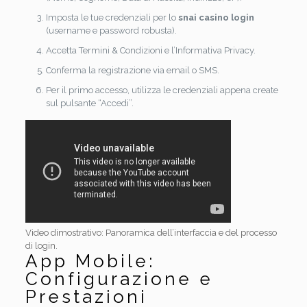
Imposta le tue credenziali per lo
snai casino login
(username e password robusta).
Accetta Termini & Condizioni e l’Informativa Privacy.
Conferma la registrazione via email o SMS.
Per il primo accesso, utilizza le credenziali appena create
sul pulsante “Accedi”.
Video dimostrativo: Panoramica dell’interfaccia e del processo
di login.
App Mobile:
Configurazione e
Prestazioni