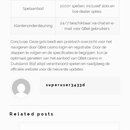
1000+ spellen, inclusief slots en
Spelaanbod
live dealer opties.
24/7 beschikbaar via chat en e-
Klantenondersteuning
mail voor QBet gebruikers.
Conclusie: Deze gids biedt een praktisch overzicht voor het
navigeren door QBet casino login en registratie. Door de
stappen te volgen en de specificaties te begrijpen, kun je
optimaal genieten van het aanbod van QBet casino in
Duitsland. Blijf altijd verantwoord spelen en raadpleeg de
officiële website voor de nieuwste updates.
superuser3433d
Related posts