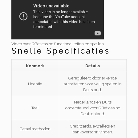
Video over QBet casino functionaliteiten en spellen.
Snelle Specificaties
Kenmerk
Details
Gereguleerd door erkende
Licentie
autoriteiten voor veilig spelen in
Duitsland.
Nederlands en Duits
Taal
ondersteund voor QBet casino
Deutschland.
Creditcards, e-wallets en
Betaalmethoden
bankoverschrijvingen.