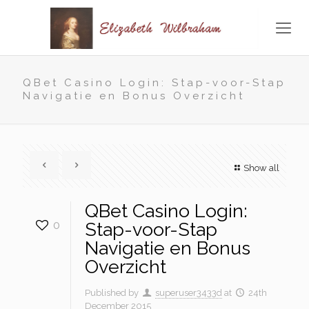
QBet Casino Login: Stap-voor-Stap
Navigatie en Bonus Overzicht
Show all
QBet Casino Login:
0
Stap-voor-Stap
Navigatie en Bonus
Overzicht
Published by
superuser3433d
at
24th
December 2015