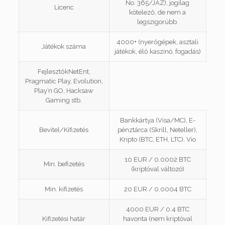
No. 365/JAZ), jogilag
Licenc
kötelező, de nem a
legszigorúbb.
4000+ (nyerőgépek, asztali
Játékok száma
játékok, élő kaszinó, fogadás)
FejlesztőkNetEnt,
Pragmatic Play, Evolution,
Play’n GO, Hacksaw
Gaming stb.
Bankkártya (Visa/MC), E-
Bevitel/Kifizetés
pénztárca (Skrill, Neteller),
Kripto (BTC, ETH, LTC), Vio
10 EUR / 0.0002 BTC
Min. befizetés
(kriptóval változó)
Min. kifizetés
20 EUR / 0.0004 BTC
4000 EUR / 0.4 BTC
Kifizetési határ
havonta (nem kriptóval