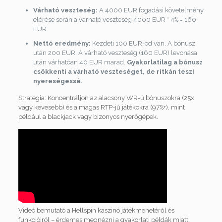
Várható veszteség:
A 4000 EUR fogadási követelmény
elérése során a várható veszteség 4000 EUR * 4% = 160
EUR.
Nettó eredmény:
Kezdeti 100 EUR-od van. A bónusz
után 200 EUR. A várható veszteség (160 EUR) levonása
után várhatóan 40 EUR marad.
Gyakorlatilag a bónusz
csökkenti a várható veszteséget, de ritkán teszi
nyereségessé.
Strategia: Koncentráljon az alacsony WR-ű bónuszokra (25x
vagy kevesebb) és a magas RTP-jű játékokra (97%+), mint
például a blackjack vagy bizonyos nyerőgépek.
Videó bemutató a Hellspin kaszinó játékmenetéről és
funkcióiról – érdemes megnézni a gyakorlati példák miatt.