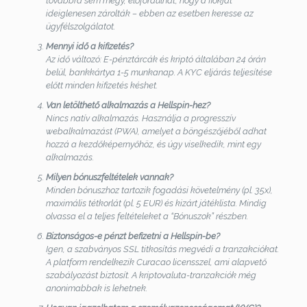
továbbra sem megy, előfordulhat, hogy a fiókját
ideiglenesen zárolták – ebben az esetben keresse az
ügyfélszolgálatot.
Mennyi idő a kifizetés?
Az idő változó: E-pénztárcák és kriptó általában 24 órán
belül, bankkártya 1-5 munkanap. A KYC eljárás teljesítése
előtt minden kifizetés késhet.
Van letölthető alkalmazás a Hellspin-hez?
Nincs natív alkalmazás. Használja a progresszív
webalkalmazást (PWA), amelyet a böngészőjéből adhat
hozzá a kezdőképernyőhöz, és úgy viselkedik, mint egy
alkalmazás.
Milyen bónuszfeltételek vannak?
Minden bónuszhoz tartozik fogadási követelmény (pl. 35x),
maximális tétkorlát (pl. 5 EUR) és kizárt játéklista. Mindig
olvassa el a teljes feltételeket a “Bónuszok” részben.
Biztonságos-e pénzt befizetni a Hellspin-be?
Igen, a szabványos SSL titkosítás megvédi a tranzakciókat.
A platform rendelkezik Curacao licensszel, ami alapvető
szabályozást biztosít. A kriptovaluta-tranzakciók még
anonimabbak is lehetnek.