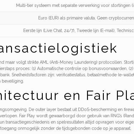
Multi-tier systeem met separate verwerking voor stortingen (i
Euro (EUR) als primaire valuta. Geen cryptocurre
Eerste lijn (Live Chat, 24/7), Tweede lijn (E-mail), Technisc
ansactielogistiek
jnd maar volgt strikte AML (Anti-Money Laundering) protocollen. Stort
erstaps proces: (1) Automatische controle op bonusvoorwaarden, (2) H
bank. Snelheidsfactoren zijn: verificatiestatus, betaalmethode (e-wall
 beveiliging.
hitectuur en Fair P
ngsomgeving. De outer layer bestaat uit DDoS-bescherming en firewal
verlopen. Fair Play wordt gewaarborgd door gebruik van RNG’s (Rand
un transactiegeschiedenis en spelresultaten altijd opvragen voor eige
 is toegang onmogelijk zonder de tijdsgebonden code op je apparaat.