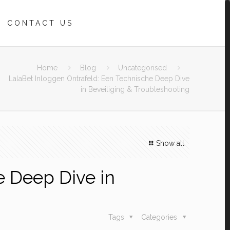
CONTACT US
Home
Blog
Uncategorised
LalaBet Inloggen Ontrafeld: Een Technische Deep Dive
in Beveiliging & Troubleshooting
Show all
e Deep Dive in
Tags
Categories