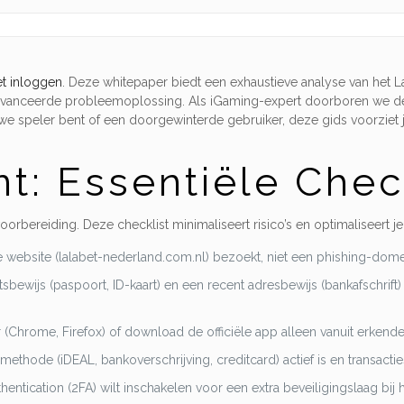
et inloggen
. Deze whitepaper biedt een exhaustieve analyse van het
 geavanceerde probleemoplossing. Als iGaming-expert doorboren we d
ieuwe speler bent of een doorgewinterde gebruiker, deze gids voorziet j
nt: Essentiële Chec
orbereiding. Deze checklist minimaliseert risico’s en optimaliseert je
le website (lalabet-nederland.com.nl) bezoekt, niet een phishing-dome
tsbewijs (paspoort, ID-kaart) en een recent adresbewijs (bankafschrift
Chrome, Firefox) of download de officiële app alleen vanuit erkende 
ethode (iDEAL, bankoverschrijving, creditcard) actief is en transacties
hentication (2FA) wilt inschakelen voor een extra beveiligingslaag bij 