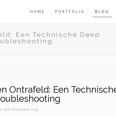
HOME
PORTFOLIO
BLOG
eld: Een Technische Deep
oubleshooting
en Ontrafeld: Een Technisch
Troubleshooting
26th November 2015