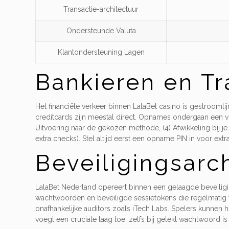
Transactie-architectuur
Ondersteunde Valuta
Klantondersteuning Lagen
Bankieren en Tr
Het financiële verkeer binnen LalaBet casino is gestroomli
creditcards zijn meestal direct. Opnames ondergaan een vi
Uitvoering naar de gekozen methode, (4) Afwikkeling bij je 
extra checks). Stel altijd eerst een opname PIN in voor extra
Beveiligingsarc
LalaBet Nederland opereert binnen een gelaagde beveiligi
wachtwoorden en beveiligde sessietokens die regelmatig 
onafhankelijke auditors zoals iTech Labs. Spelers kunnen h
voegt een cruciale laag toe: zelfs bij gelekt wachtwoord