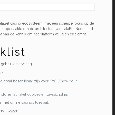
 LalaBet casino ecosysteem, met een scherpe focus op de
e oppervlakte om de architectuur van LalaBet Nederland
e van de kennis om het platform veilig en efficiënt te
klist
 gebruikerservaring.
in.
) digitaal beschikbaar zijn voor KYC (Know Your
stores. Schakel cookies en JavaScript in.
 met online casino’s toestaat.
het inloggen.