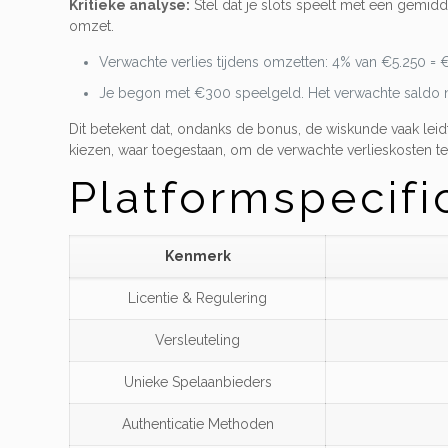
Kritieke analyse:
Stel dat je slots speelt met een gemid
omzet.
Verwachte verlies tijdens omzetten: 4% van €5.250 = 
Je begon met €300 speelgeld. Het verwachte saldo 
Dit betekent dat, ondanks de bonus, de wiskunde vaak leid
kiezen, waar toegestaan, om de verwachte verlieskosten te
Platformspecifi
Kenmerk
Licentie & Regulering
Versleuteling
Unieke Spelaanbieders
Authenticatie Methoden