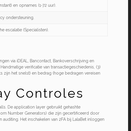
nstant) en opnames (1-72 uur).
ncy ondersteuning.
he escalatie (Specialisten).
ingen via iDEAL, Bancontact, Bankoverschrijving en
andmatige verificatie van transactiegeschiedenis, (3)
ets zijn het snelst) en bedrag (hoge bedragen vereisen
lay Controles
ls. De application layer gebruikt gehashte
om Number Generators) die zijn gecertificeerd door
n auditing. Het inschakelen van 2FA bij LalaBet inloggen