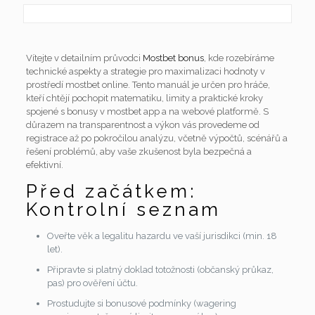
Vítejte v detailním průvodci
Mostbet bonus
, kde rozebíráme
technické aspekty a strategie pro maximalizaci hodnoty v
prostředí mostbet online. Tento manuál je určen pro hráče,
kteří chtějí pochopit matematiku, limity a praktické kroky
spojené s bonusy v mostbet app a na webové platformě. S
důrazem na transparentnost a výkon vás provedeme od
registrace až po pokročilou analýzu, včetně výpočtů, scénářů a
řešení problémů, aby vaše zkušenost byla bezpečná a
efektivní.
Před začátkem:
Kontrolní seznam
Oveřte věk a legalitu hazardu ve vaší jurisdikci (min. 18
let).
Připravte si platný doklad totožnosti (občanský průkaz,
pas) pro ověření účtu.
Prostudujte si bonusové podmínky (wagering