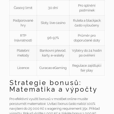
Pro splnění
Časový limit
30 dní
podmínek
Podporované
Ruleta a blackjack
Sloty, live casino
hry
často vyloučeny
RTP
Průměr pro
96-97%
(návratnost)
doporučené sloty
Platební
Bankovní převod,
Výběry do 24 hodin
metody
karty, e-walety
po ověření
Regulace zajišťující
Licence
Curacao eGaming
fair play
Strategie bonusů:
Matematika a výpočty
Pro efektivní využití bonusů v mostbet online musíte
porozumět matematice. Uvítací bonus často nabízí 100%
navýšení do 25 000 Kč s wagering requirement 35x. Příklad
výpočtu: Pokud vložíte 1 000 Kč a získáte bonus 1 000 Kč,