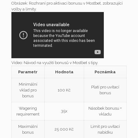
Obrázek: Rozhraní pro aktivaci bonusu v Mostbet, zobrazující
volby a limity.
Video: Návod na využití bonusů v Mostbet s tipy.
Parametr
Hodnota
Poznámka
Minimální
Platí pro uvítací
vklad pro
100 Kč
bonus
bonus
Wagering
Násobek bonusu +
35x
requirement
vkladu
Maximální
Limit pro uvítací
25 000 Kč
bonus
nabídku