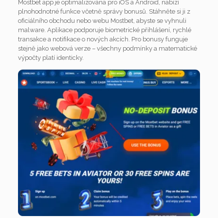
Mostbet app je optimalizována pro iOS a Android, nabízí
plnohodnotné funkce včetně správy bonusů. Stáhněte si ji z
oficiálního obchodu nebo webu Mostbet, abyste se vyhnuli
malware. Aplikace podporuje biometrické přihlášení, rychlé
transakce a notifikace o nových akcích. Pro bonusy funguje
stejně jako webová verze – všechny podmínky a matematické
výpočty platí identicky.