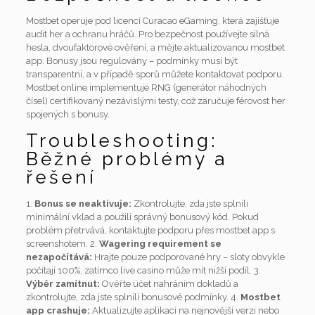
Mostbet operuje pod licencí Curacao eGaming, která zajišťuje
audit her a ochranu hráčů. Pro bezpečnost používejte silná
hesla, dvoufaktorové ověření, a mějte aktualizovanou mostbet
app. Bonusy jsou regulovány – podmínky musí být
transparentní, a v případě sporů můžete kontaktovat podporu.
Mostbet online implementuje RNG (generátor náhodných
čísel) certifikovaný nezávislými testy, což zaručuje férovost her
spojených s bonusy.
Troubleshooting:
Běžné problémy a
řešení
1.
Bonus se neaktivuje:
Zkontrolujte, zda jste splnili
minimální vklad a použili správný bonusový kód. Pokud
problém přetrvává, kontaktujte podporu přes mostbet app s
screenshotem. 2.
Wagering requirement se
nezapočítává:
Hrajte pouze podporované hry – sloty obvykle
počítají 100%, zatímco live casino může mít nižší podíl. 3.
Výběr zamítnut:
Ověřte účet nahráním dokladů a
zkontrolujte, zda jste splnili bonusové podmínky. 4.
Mostbet
app crashuje:
Aktualizujte aplikaci na nejnovější verzi nebo