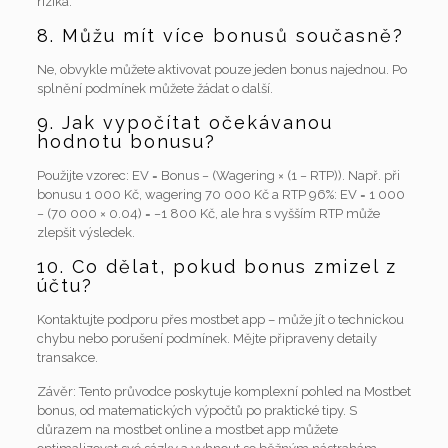
rizika.
8. Můžu mít více bonusů současně?
Ne, obvykle můžete aktivovat pouze jeden bonus najednou. Po
splnění podmínek můžete žádat o další.
9. Jak vypočítat očekávanou
hodnotu bonusu?
Použijte vzorec: EV = Bonus − (Wagering × (1 − RTP)). Např. při
bonusu 1 000 Kč, wagering 70 000 Kč a RTP 96%: EV = 1 000
− (70 000 × 0.04) = −1 800 Kč, ale hra s vyšším RTP může
zlepšit výsledek.
10. Co dělat, pokud bonus zmizel z
účtu?
Kontaktujte podporu přes mostbet app – může jít o technickou
chybu nebo porušení podmínek. Mějte připraveny detaily
transakce.
Závěr: Tento průvodce poskytuje komplexní pohled na Mostbet
bonus, od matematických výpočtů po praktické tipy. S
důrazem na mostbet online a mostbet app můžete